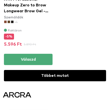
Makeup Zero to Brow
Longwear Brow Gel -
Szemöldök
Black (ZTBG08) -
+4
szemöldök gél
Raktáron
-5%
5.596 Ft
5.890 Ft
Válaszd
Többet mutat
ARCRA