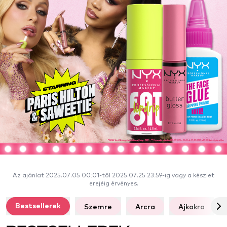
Az ajánlat 2025.07.05 00:01-től 2025.07.25 23:59-ig vagy a készlet
erejéig érvényes.
Szemre
Arcra
Ajkakra
Bestsellerek