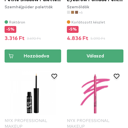
Szemhéjpúder paletták
Szemöldök
szemhéjpúder paletta -
szemöldökcerzua -
+6
Brights
Blonde (FFEP01)
Raktáron
Korlátozott készlet
-5%
-5%
3.316 Ft
3.490 Ft
4.836 Ft
5.090 Ft
Hozzáadva
Válaszd
NYX PROFESSIONAL
NYX PROFESSIONAL
MAKEUP
MAKEUP