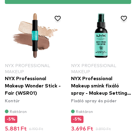
NYX PROFESSIONAL
NYX PROFESSIONAL
MAKEUP
MAKEUP
NYX Professional
NYX Professional
Makeup Wonder Stick -
Makeup smink fixáló
Fair (WSR01)
spray - Makeup Setting
Kontúr
Fixáló spray és púder
Spray – Dewy Finish
(MSS02)
Raktáron
Raktáron
-5%
-5%
5.881 Ft
6.190 Ft
3.696 Ft
3.890 Ft