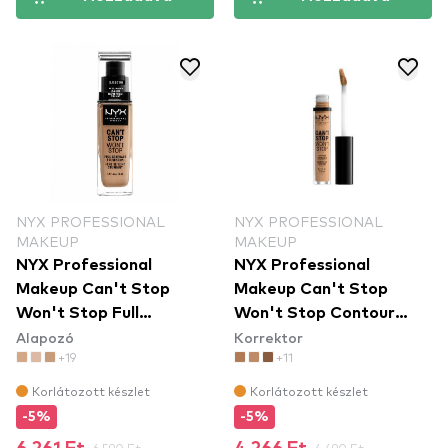
NYX PROFESSIONAL
NYX PROFESSIONAL
MAKEUP
MAKEUP
NYX Professional
NYX Professional
Makeup Can't Stop
Makeup Can't Stop
Won't Stop Full
Won't Stop Contour
Alapozó
Korrektor
Coverage Foundation
Concealer teljes fedésű
+19
+11
teljes fedésű alapozó -
korrektor - Beige
Classic Tan
Korlátozott készlet
Korlátozott készlet
-5%
-5%