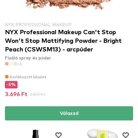
NYX PROFESSIONAL MAKEUP
NYX Professional Makeup Can't Stop
Won't Stop Mattifying Powder - Bright
Peach (CSWSM13) - arcpúder
Fixáló spray és púder
+5
Korlátozott készlet
-5%
3.696 Ft
3.890 Ft
Válaszd