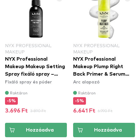
NYX PROFESSIONAL
NYX PROFESSIONAL
MAKEUP
MAKEUP
NYX Professional
NYX Professional
Makeup Makeup Setting
Makeup Plump Right
Spray fixáló spray –
Back Primer & Serum
Fixáló spray és púder
Arc alapozó
Matte Finish
(PLPRSB)
Raktáron
Raktáron
-5%
-5%
3.696 Ft
3.890 Ft
6.641 Ft
6.990 Ft
Hozzáadva
Hozzáadva