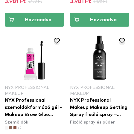
3.981 Ft
4.190 Ft
3.981 Ft
4.190 Ft
Hozzáadva
Hozzáadva
NYX PROFESSIONAL
NYX PROFESSIONAL
MAKEUP
MAKEUP
NYX Professional
NYX Professional
szemöldökformázó gél -
Makeup Makeup Setting
Makeup Brow Glue
Spray fixáló spray –
Szemöldök
Fixáló spray és púder
Instant Brow Styler
Matte Finish
+2