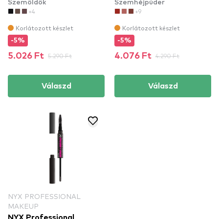
Szemöldök
Szemhéjpúder
(TISI08)
(UGS09) -
+4
+9
szemhéjfesték
Korlátozott készlet
Korlátozott készlet
-5%
-5%
5.026 Ft
5.290 Ft
4.076 Ft
4.290 Ft
Válaszd
Válaszd
NYX PROFESSIONAL
MAKEUP
NYX Professional