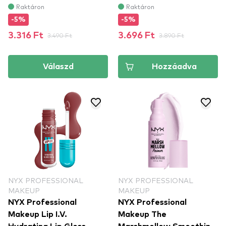
Raktáron
Raktáron
-5%
-5%
3.316 Ft
3.490 Ft
3.696 Ft
3.890 Ft
Válaszd
Hozzáadva
NYX PROFESSIONAL
NYX PROFESSIONAL
MAKEUP
MAKEUP
NYX Professional
NYX Professional
Makeup Lip I.V.
Makeup The