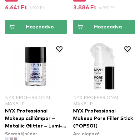
6.641 Ft
6.990 Ft
3.886 Ft
4.090 Ft
Hozzáadva
Hozzáadva
NYX PROFESSIONAL
NYX PROFESSIONAL
MAKEUP
MAKEUP
NYX Professional
NYX Professional
Makeup csillámpor –
Makeup Pore Filler Stick
Metallic Glitter – Lumi-
(POFS01)
Szemhéjpúder
Arc alapozó
Lite (MGLI05)