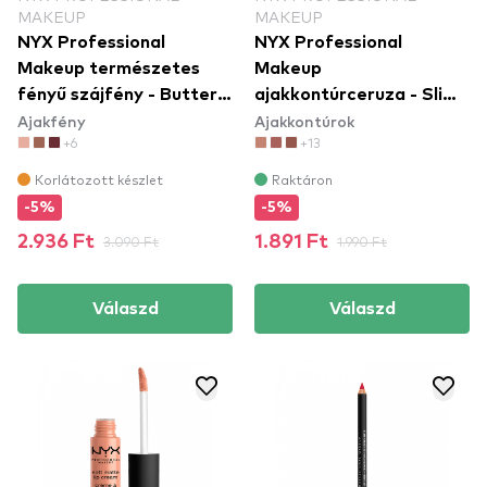
MAKEUP
MAKEUP
NYX Professional
NYX Professional
Makeup természetes
Makeup
fényű szájfény - Butter
ajakkontúrceruza - Slim
Ajakfény
Ajakkontúrok
Gloss – Devil's Food
Lip Pencil – Peekaboo
+6
+13
Cake (BLG22)
Neutral (SPL860)
Korlátozott készlet
Raktáron
-5%
-5%
2.936 Ft
3.090 Ft
1.891 Ft
1.990 Ft
Válaszd
Válaszd