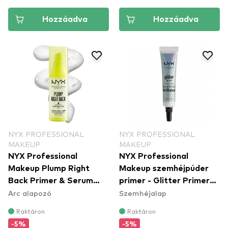
Hozzáadva
Hozzáadva
NYX PROFESSIONAL
NYX PROFESSIONAL
MAKEUP
MAKEUP
NYX Professional
NYX Professional
Makeup Plump Right
Makeup szemhéjpúder
Back Primer & Serum
primer - Glitter Primer
Arc alapozó
Szemhéjalap
(PLPRSB)
(GLIP01)
Raktáron
Raktáron
-5%
-5%