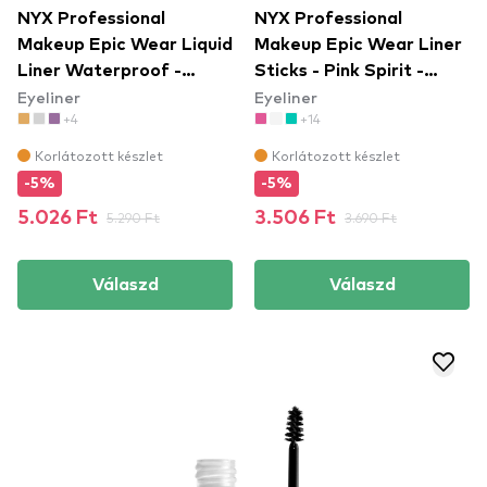
NYX Professional
NYX Professional
Makeup Epic Wear Liquid
Makeup Epic Wear Liner
Liner Waterproof -
Sticks - Pink Spirit -
Eyeliner
Eyeliner
Yellow - szemhéjtus
szemceruza
+4
+14
Korlátozott készlet
Korlátozott készlet
-5%
-5%
5.026 Ft
5.290 Ft
3.506 Ft
3.690 Ft
Válaszd
Válaszd