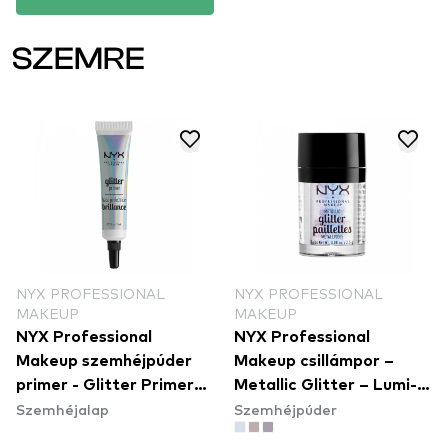
SZEMRE
NYX PROFESSIONAL
NYX PROFESSIONAL
MAKEUP
MAKEUP
NYX Professional
NYX Professional
Makeup szemhéjpúder
Makeup csillámpor –
primer - Glitter Primer
Metallic Glitter – Lumi-
Szemhéjalap
Szemhéjpúder
(GLIP01)
Lite (MGLI05)