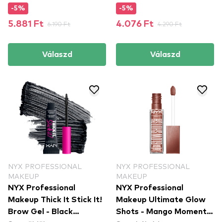
-5%
-5%
5.881 Ft
6.190 Ft
4.076 Ft
4.290 Ft
Válaszd
Válaszd
NYX PROFESSIONAL
NYX PROFESSIONAL
MAKEUP
MAKEUP
NYX Professional
NYX Professional
Makeup Thick It Stick It!
Makeup Ultimate Glow
Brow Gel - Black
Shots - Mango Moment