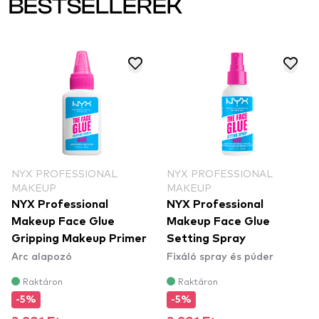
BESTSELLEREK
NYX PROFESSIONAL
NYX PROFESSIONAL
MAKEUP
MAKEUP
NYX Professional
NYX Professional
Makeup Face Glue
Makeup Face Glue
Gripping Makeup Primer
Setting Spray
Arc alapozó
Fixáló spray és púder
Raktáron
Raktáron
-5%
-5%