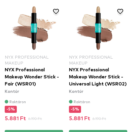
NYX PROFESSIONAL
NYX PROFESSIONAL
MAKEUP
MAKEUP
NYX Professional
NYX Professional
Makeup Wonder Stick -
Makeup Wonder Stick -
Fair (WSR01)
Universal Light (WSR02)
Kontúr
Kontúr
Raktáron
Raktáron
-5%
-5%
5.881 Ft
6.190 Ft
5.881 Ft
6.190 Ft