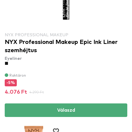
NYX PROFESSIONAL MAKEUP
NYX Professional Makeup Epic Ink Liner
szemhéjtus
Eyeliner
Raktáron
-5%
4.076 Ft
4.290 Ft
Válaszd