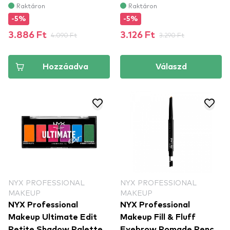
Raktáron
Raktáron
-5%
-5%
3.886 Ft
4.090 Ft
3.126 Ft
3.290 Ft
Hozzáadva
Válaszd
NYX PROFESSIONAL
NYX PROFESSIONAL
MAKEUP
MAKEUP
NYX Professional
NYX Professional
Makeup Ultimate Edit
Makeup Fill & Fluff
Petite Shadow Palette
Eyebrow Pomade Pencil