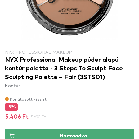
NYX PROFESSIONAL MAKEUP
NYX Professional Makeup púder alapú
kontúr paletta - 3 Steps To Sculpt Face
Sculpting Palette – Fair (3STS01)
Kontúr
Korlátozott készlet
-5%
5.406 Ft
5.690 Ft
Hozzáadva