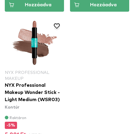
Hozzáadva
Hozzáadva
NYX PROFESSIONAL
MAKEUP
NYX Professional
Makeup Wonder Stick -
Light Medium (WSR03)
Kontúr
Raktáron
-5%