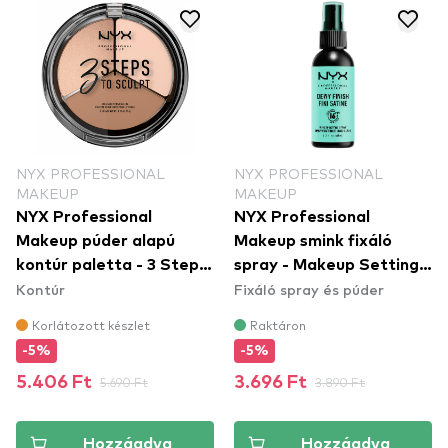
NYX PROFESSIONAL
NYX PROFESSIONAL
MAKEUP
MAKEUP
NYX Professional
NYX Professional
Makeup púder alapú
Makeup smink fixáló
kontúr paletta - 3 Steps
spray - Makeup Setting
Kontúr
Fixáló spray és púder
To Sculpt Face Sculpting
Spray – Dewy Finish
Palette – Fair (3STS01)
(MSS02)
Korlátozott készlet
Raktáron
-5%
-5%
5.406 Ft
5.690 Ft
3.696 Ft
3.890 Ft
Hozzáadva
Hozzáadva