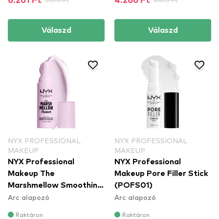
6.261 Ft
6.590 Ft
4.266 Ft
4.490 Ft
Válaszd
Válaszd
NYX PROFESSIONAL
NYX PROFESSIONAL
MAKEUP
MAKEUP
NYX Professional
NYX Professional
Makeup The
Makeup Pore Filler Stick
Marshmellow Smoothing
(POFS01)
Arc alapozó
Arc alapozó
Primer
Raktáron
Raktáron