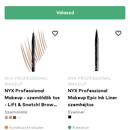
Válaszd
NYX PROFESSIONAL
NYX PROFESSIONAL
MAKEUP
MAKEUP
NYX Professional
NYX Professional
Makeup - szemöldök tus
Makeup Epic Ink Liner
- Lift & Snatch! Brow
szemhéjtus
Szemöldök
Eyeliner
Tint Pen - 03 Taupe
+3
(LAS03)
Korlátozott készlet
Raktáron