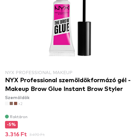
NYX PROFESSIONAL MAKEUP
NYX Professional szemöldökformázó gél -
Makeup Brow Glue Instant Brow Styler
Szemöldök
+2
Raktáron
-5%
3.316 Ft
3.490 Ft