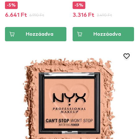
-5%
-5%
6.641 Ft
6.990 Ft
3.316 Ft
3.490 Ft
Hozzáadva
Hozzáadva