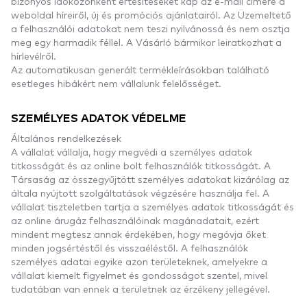
bizonyos időközönként értesítéseket kap az e-mail címére a
weboldal híreiről, új és promóciós ajánlatairól. Az Üzemeltető
a felhasználói adatokat nem teszi nyilvánossá és nem osztja
meg egy harmadik féllel. A Vásárló bármikor leiratkozhat a
hírlevélről.
Az automatikusan generált termékleírásokban található
esetleges hibákért nem vállalunk felelősséget.
SZEMÉLYES ADATOK VÉDELME
Általános rendelkezések
A vállalat vállalja, hogy megvédi a személyes adatok
titkosságát és az online bolt felhasználók titkosságát. A
Társaság az összegyűjtött személyes adatokat kizárólag az
általa nyújtott szolgáltatások végzésére használja fel. A
vállalat tiszteletben tartja a személyes adatok titkosságát és
az online árugáz felhasználóinak magánadatait, ezért
mindent megtesz annak érdekében, hogy megóvja őket
minden jogsértéstől és visszaéléstől. A felhasználók
személyes adatai egyike azon területeknek, amelyekre a
vállalat kiemelt figyelmet és gondosságot szentel, mivel
tudatában van ennek a területnek az érzékeny jellegével.