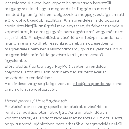
visszaigazoló e-mailben kapott hivatkozáson keresztüli
megjegyzést küld. Így a megrendelés függőben marad
mindaddig, amíg fel nem dolgozzuk a megjegyzést, így emiatt
előfordulhat későbbi szállítás. A megrendelés feldolgozása
során áttekintjük az ügyfél megjegyzését, és felvesszük vele a
kapcsolatot, ha a megjegyzés nem egyértelmű vagy már nem
teljesíthető. A helyesbítést a vásárló az
info@pinkpanda.hu
e-
mail címre is elküldheti részünkre, de ebben az esetben a
megrendelés nem kerül visszatartásra, így a helyesbítés, ha a
megrendelés már feldolgozásra került, nem vehető
figyelembe.
Előre utalás (kártya vagy PayPal) esetén a rendelési
folyamat lezárulta után már nem tudunk termékeket
hozzáadni a rendeléshez.
Ha kérdése vagy segítsége van, az
info@pinkpanda.hu
i e-mail
címen állunk rendelkezésére.
Utolsó perces / Upsell ajánlatok
Az utolsó perces vagy upsell ajánlatokat a vásárlók a
rendelés leadása után láthatják. Az ajánlatok időben
korlátozottak, és leadott rendeléshez kötöttek. Ez azt jelenti,
hogy a normál ajánlatban nem érhetők el megrendelés nélkül.