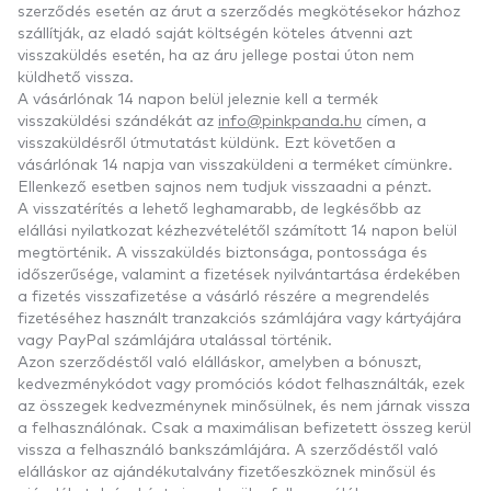
szerződés esetén az árut a szerződés megkötésekor házhoz
szállítják, az eladó saját költségén köteles átvenni azt
visszaküldés esetén, ha az áru jellege postai úton nem
küldhető vissza.
A vásárlónak 14 napon belül jeleznie kell a termék
visszaküldési szándékát az
info@pinkpanda.hu
címen, a
visszaküldésről útmutatást küldünk. Ezt követően a
vásárlónak 14 napja van visszaküldeni a terméket címünkre.
Ellenkező esetben sajnos nem tudjuk visszaadni a pénzt.
A visszatérítés a lehető leghamarabb, de legkésőbb az
elállási nyilatkozat kézhezvételétől számított 14 napon belül
megtörténik. A visszaküldés biztonsága, pontossága és
időszerűsége, valamint a fizetések nyilvántartása érdekében
a fizetés visszafizetése a vásárló részére a megrendelés
fizetéséhez használt tranzakciós számlájára vagy kártyájára
vagy PayPal számlájára utalással történik.
Azon szerződéstől való elálláskor, amelyben a bónuszt,
kedvezménykódot vagy promóciós kódot felhasználták, ezek
az összegek kedvezménynek minősülnek, és nem járnak vissza
a felhasználónak. Csak a maximálisan befizetett összeg kerül
vissza a felhasználó bankszámlájára. A szerződéstől való
elálláskor az ajándékutalvány fizetőeszköznek minősül és