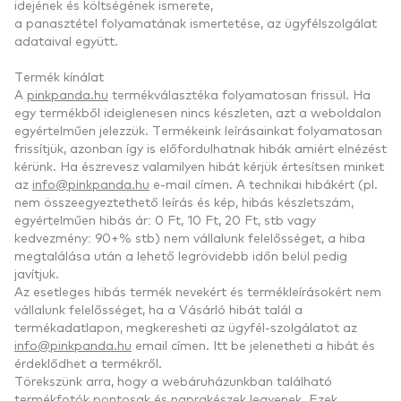
idejének és költségének ismerete,
a panasztétel folyamatának ismertetése, az ügyfélszolgálat
adataival együtt.
Termék kínálat
A
pinkpanda.hu
termékválasztéka folyamatosan frissül. Ha
egy termékből ideiglenesen nincs készleten, azt a weboldalon
egyértelműen jelezzük. Termékeink leírásainkat folyamatosan
frissítjük, azonban így is előfordulhatnak hibák amiért elnézést
kérünk. Ha észrevesz valamilyen hibát kérjük értesítsen minket
az
info@pinkpanda.hu
e-mail címen. A technikai hibákért (pl.
nem összeegyeztethető leírás és kép, hibás készletszám,
egyértelműen hibás ár: 0 Ft, 10 Ft, 20 Ft, stb vagy
kedvezmény: 90+% stb) nem vállalunk felelősséget, a hiba
megtalálása után a lehető legrövidebb időn belül pedig
javítjuk.
Az esetleges hibás termék nevekért és termékleírásokért nem
vállalunk felelősséget, ha a Vásárló hibát talál a
termékadatlapon, megkeresheti az ügyfél-szolgálatot az
info@pinkpanda.hu
email címen. Itt be jelenetheti a hibát és
érdeklődhet a termékről.
Törekszünk arra, hogy a webáruházunkban található
termékfotók pontosak és naprakészek legyenek. Ezek