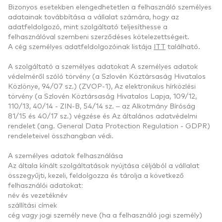
Bizonyos esetekben elengedhetetlen a felhasználó személyes
adatainak továbbítása a vállalat számára, hogy az
adatfeldolgozó, mint szolgáltató teljesíthesse a
felhasználóval szembeni szerződéses kötelezettségeit.
A cég személyes adatfeldolgozóinak listája
ITT
található.
A szolgáltató a személyes adatokat A személyes adatok
védelméről szóló törvény (a Szlovén Köztársaság Hivatalos
Közlönye, 94/07 sz.) (ZVOP-1), Az elektronikus hírközlési
törvény (a Szlovén Köztársaság Hivatalos Lapja, 109/12,
110/13, 40/14 - ZIN-B, 54/14 sz. – az Alkotmány Bíróság
81/15 és 40/17 sz.) végzése és Az általános adatvédelmi
rendelet (ang. General Data Protection Regulation - GDPR)
rendeleteivel összhangban védi.
A személyes adatok felhasználása
Az általa kínált szolgáltatások nyújtása céljából a vállalat
összegyűjti, kezeli, feldolgozza és tárolja a következő
felhasználói adatokat:
név és vezetéknév
szállítási címek
cég vagy jogi személy neve (ha a felhasználó jogi személy)