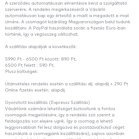
A szerződés automatikusan elmentésre kerül a szolgáltató
szerverére. A rendelés megérkezéséről a Vásárló
automatikusan kap egy értesítő e-mailt a megadott e-mail
címére. A csomagot kizárólag Magyarországon belül tudunk
kiszállítani. A PayPal használata során a fizetés Euro-ban
történik, így a végösszeg változhat.
A szállítási alapdíjak a következők:
5990 Ft - 6500 Ft között: 890 Ft,
6500 Ft felett : 590 Ft.
Plusz költségek:
Utánvételes rendelés esetén a szállítási díj: alapdíj + 290 Ft
Online fizetés esetén: alapdíj
Gyorsított kiszállítás (Expressz Szállítás)
Vásárlóink számára lehetőséget biztosítunk a fontos
csomagok megjelölésére, így a rendelés szó szerint a
feldolgozási sor elejére ugrik. Így a csomag a lehető
leggyorsabban fel lesz dolgozva és postázva(külső céget
használunk a csomagjaink kiszállítására), sajnos azonban