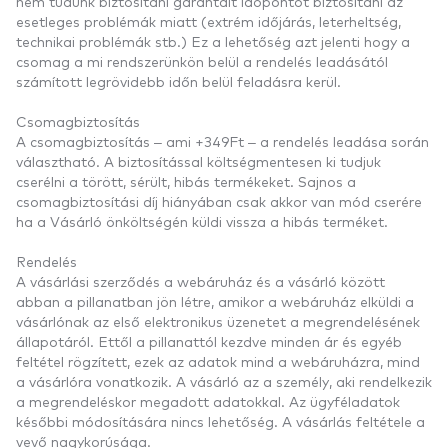
nem tudunk biztosítani garantált időpontot biztosítani az
esetleges problémák miatt (extrém időjárás, leterheltség,
technikai problémák stb.) Ez a lehetőség azt jelenti hogy a
csomag a mi rendszerünkön belül a rendelés leadásától
számított legrövidebb időn belül feladásra kerül.
Csomagbiztosítás
A csomagbiztosítás – ami +349Ft – a rendelés leadása során
választható. A biztosítással költségmentesen ki tudjuk
cserélni a törött, sérült, hibás termékeket. Sajnos a
csomagbiztosítási díj hiányában csak akkor van mód cserére
ha a Vásárló önköltségén küldi vissza a
hibás terméket
.
Rendelés
A vásárlási szerződés a webáruház és a vásárló között
abban a pillanatban jön létre, amikor a webáruház elküldi a
vásárlónak az első elektronikus üzenetet a megrendelésének
állapotáról. Ettől a pillanattól kezdve minden ár és egyéb
feltétel rögzített, ezek az adatok mind a webáruházra, mind
a vásárlóra vonatkozik. A vásárló az a személy, aki rendelkezik
a megrendeléskor megadott adatokkal. Az ügyféladatok
későbbi módosítására nincs lehetőség. A vásárlás feltétele a
vevő nagykorúsága.