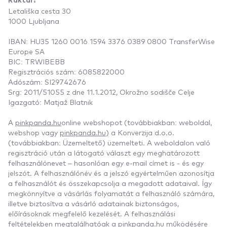
Raktár:
Letališka cesta 30
1000 Ljubljana
IBAN: HU35 1260 0016 1594 3376 0389 0800 TransferWise
Europe SA
BIC: TRWIBEBB
Regisztrációs szám: 6085822000
Adószám: SI29742676
Srg: 2011/51055 z dne 11.1.2012, Okrožno sodišče Celje
Igazgató: Matjaž Blatnik
A
pinkpanda.hu
online webshopot (továbbiakban: weboldal,
webshop vagy
pinkpanda.hu
) a Konverzija d.o.o.
(továbbiakban: Üzemeltető) üzemelteti. A weboldalon való
regisztráció után a látogató választ egy meghatározott
felhasználónevet – hasonlóan egy e-mail címet is - és egy
jelszót. A felhasználónév és a jelszó egyértelműen azonosítja
a felhasználót és összekapcsolja a megadott adataival. Így
megkönnyítve a vásárlás folyamatát a felhasználó számára,
illetve biztosítva a vásárló adatainak biztonságos,
előírásoknak megfelelő kezelését. A felhasználási
feltételekben megtalálhatóak a
pinkpanda.hu
működésére