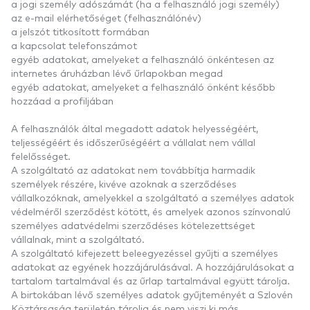
a jogi személy adószámát (ha a felhasználó jogi személy)
az e-mail elérhetőséget (felhasználónév)
a jelszót titkosított formában
a kapcsolat telefonszámot
egyéb adatokat, amelyeket a felhasználó önkéntesen az
internetes áruházban lévő űrlapokban megad
egyéb adatokat, amelyeket a felhasználó önként később
hozzáad a profiljában
A felhasználók által megadott adatok helyességéért,
teljességéért és időszerűségéért a vállalat nem vállal
felelősséget.
A szolgáltató az adatokat nem továbbítja harmadik
személyek részére, kivéve azoknak a szerződéses
vállalkozóknak, amelyekkel a szolgáltató a személyes adatok
védelméről szerződést kötött, és amelyek azonos színvonalú
személyes adatvédelmi szerződéses kötelezettséget
vállalnak, mint a szolgáltató.
A szolgáltató kifejezett beleegyezéssel gyűjti a személyes
adatokat az egyének hozzájárulásával. A hozzájárulásokat a
tartalom tartalmával és az űrlap tartalmával együtt tárolja.
A birtokában lévő személyes adatok gyűjteményét a Szlovén
Köztársaság területén tárolja és nem viszi ki más