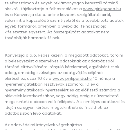
telefonszámon és egyéb reklámanyagon keresztül történő
hírekről, tájékoztatja a felhasználókat a
www.pinkpanda.hu
és a Konverzija d.o.o. online központ szolgáltatásairól,
valamint a kapcsolódó személyekről és a továbbított adatok
egyéb formáiról, amelyben a weboldal felhasználója
kifejezetten egyetért. Az összegyűjtött adatokat nem
továbbítják harmadik félnek.
Konverzija d.o.o. képes kezelni a megadott adatokat, törölni
a beleegyezést a személyes adatoknak az adatbázisból
történő eltávolítására irányuló kérelemmel, egyébként csak
addig, ameddig szükséges az adatgyűjtés céljának
eléréséhez, azaz 10 év a
www. pinkpanda.hu
10 hónap a
nyereményjátékban résztvevők számára, 10 év a
nyereményjátékosok nyerteseiért és az előfizető számára a
hírlevelek leiratkozásához, vagy addig, amíg az üzemeltető
megszünteti a piacon való fellépést. A személyes adatkezelés
idején az egyén kérésre megtekintheti és frissítheti az
adatbázisban lévő adatokat.
Az adatvédelmi irányelvek végrehajtása