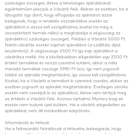
szükséges összeget, illetve a lehetséges ajándékokat
egyértelműen jelezzük a Vásárló felé. Abban az esetben, ha a
látogató úgy dönt, hogy elfogadja az ajánlatot azzal
belegyezik, hogy a rendelés visszaküldése esetén az
ajándékot is vissza kell szolgáltatnia, kivétel ha még a
visszatérített termék nélkül is meghaladja a végösszeg az
ajándékhoz szükséges összeget. Például a Vásárló 5000 Ft
feletti vásárlás esetén kaphat ajándékot (a szállítási díjat
leszámítva). A végösszege 6500 Ft így kap ajándékot a
vásárlása mellé. Ha a későbbiekben elégedetlen egy 2500 Ft
értékű termékkel és vissza szeretné küldeni, akkor a nála
maradó termékek összege 5990 Ft lesz, így nem jogosult
többé az ajándék megtartására, így vissza kell szolgáltatnia.
Kivétel, ha a Vásárló a terméket ki szeretné cserélni, ebben az
esetben jogosult az ajándék megtartására. Esetleges sérülés
esetén nem cseréljük ki az ajándékot, illetve nem térítjük meg
az értékét a Vásárló felé. Azonos tartalmú Mystery bag-ek
esetén nem tudunk újat küldeni. Ha a vásárló elégedetlen az
ajándékkal, nem áll módunkban kárpótolni.
Információk és hírlevél
Ha a felhasználó feliratkozik a hírlevélre, beleegyezik, hogy