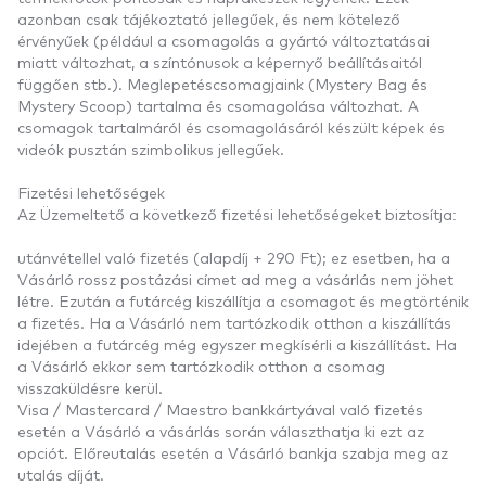
azonban csak tájékoztató jellegűek, és nem kötelező
érvényűek (például a csomagolás a gyártó változtatásai
miatt változhat, a színtónusok a képernyő beállításaitól
függően stb.). Meglepetéscsomagjaink (Mystery Bag és
Mystery Scoop) tartalma és csomagolása változhat. A
csomagok tartalmáról és csomagolásáról készült képek és
videók pusztán szimbolikus jellegűek.
Fizetési lehetőségek
Az Üzemeltető a következő fizetési lehetőségeket biztosítja:
utánvétellel való fizetés (alapdíj + 290 Ft); ez esetben, ha a
Vásárló rossz postázási címet ad meg a vásárlás nem jöhet
létre. Ezután a futárcég kiszállítja a csomagot és megtörténik
a fizetés. Ha a Vásárló nem tartózkodik otthon a kiszállítás
idejében a futárcég még egyszer megkísérli a kiszállítást. Ha
a Vásárló ekkor sem tartózkodik otthon a csomag
visszaküldésre kerül.
Visa / Mastercard / Maestro bankkártyával való fizetés
esetén a Vásárló a vásárlás során választhatja ki ezt az
opciót. Előreutalás esetén a Vásárló bankja szabja meg az
utalás díját.