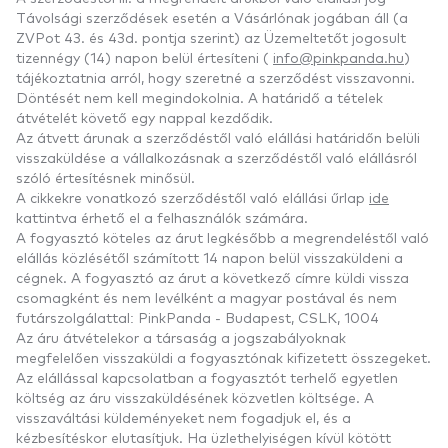
Távolsági szerződések esetén a Vásárlónak jogában áll (a
ZVPot 43. és 43d. pontja szerint) az Üzemeltetőt jogosult
tizennégy (14) napon belül értesíteni (
info@pinkpanda.hu
)
tájékoztatnia arról, hogy szeretné a szerződést visszavonni.
Döntését nem kell megindokolnia. A határidő a tételek
átvételét követő egy nappal kezdődik.
Az átvett árunak a szerződéstől való elállási határidőn belüli
visszaküldése a vállalkozásnak a szerződéstől való elállásról
szóló értesítésnek minősül.
A cikkekre vonatkozó szerződéstől való elállási űrlap
ide
kattintva érhető el a felhasználók számára.
A fogyasztó köteles az árut legkésőbb a megrendeléstől való
elállás közlésétől számított 14 napon belül visszaküldeni a
cégnek. A fogyasztó az árut a következő címre küldi vissza
csomagként és nem levélként a magyar postával és nem
futárszolgálattal: PinkPanda - Budapest, CSLK, 1004
Az áru átvételekor a társaság a jogszabályoknak
megfelelően visszaküldi a fogyasztónak kifizetett összegeket.
Az elállással kapcsolatban a fogyasztót terhelő egyetlen
költség az áru visszaküldésének közvetlen költsége. A
visszaváltási küldeményeket nem fogadjuk el, és a
kézbesítéskor elutasítjuk. Ha üzlethelyiségen kívül kötött