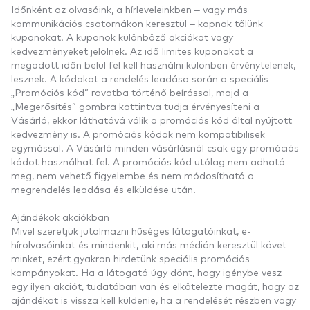
Időnként az olvasóink, a hírleveleinkben – vagy más
kommunikációs csatornákon keresztül – kapnak tőlünk
kuponokat. A kuponok különböző akciókat vagy
kedvezményeket jelölnek. Az idő limites kuponokat a
megadott időn belül fel kell használni különben érvénytelenek,
lesznek. A kódokat a rendelés leadása során a speciális
„Promóciós kód” rovatba történő beírással, majd a
„Megerősítés” gombra kattintva tudja érvényesíteni a
Vásárló, ekkor láthatóvá válik a promóciós kód által nyújtott
kedvezmény is. A promóciós kódok nem kompatibilisek
egymással. A Vásárló minden vásárlásnál csak egy promóciós
kódot használhat fel. A promóciós kód utólag nem adható
meg, nem vehető figyelembe és nem módosítható a
megrendelés leadása és elküldése után.
Ajándékok akciókban
Mivel szeretjük jutalmazni hűséges látogatóinkat, e-
hírolvasóinkat és mindenkit, aki más médián keresztül követ
minket, ezért gyakran hirdetünk speciális promóciós
kampányokat. Ha a látogató úgy dönt, hogy igénybe vesz
egy ilyen akciót, tudatában van és elkötelezte magát, hogy az
ajándékot is vissza kell küldenie, ha a rendelését részben vagy