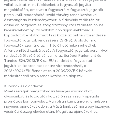
vállalkozókat, mint felelőseket a fogyasztói jogvita
megoldásáért, amelyet a fogyasztó A fogyasztói jogviták
peren kívüli rendezéséről szóló törvény rendelkezéseivel
összhangban kezdeményezhet. A Szlovénia területén az
online áruforgalom és szolgáltatásnyújtás területén online
kereskedelmet nyújtó vállalat, honlapján elektronikus
kapcsolatot – platformot tesz közzé az online vitarendezési
fogyasztói jogviták rendezésére (SRPS). A platform a
fogyasztók számára az ITT található linken érhető el.
A fent említett szabályozás A fogyasztói jogviták peren kívüli
rendezéséről szóló törvényen, a az Európai Parlament és
Tanácsi 524/2013/EK sz. EU-rendelet a fogyasztói
jogvitákkal kapcsolatos online vitarendezésről, a
2016/2004/EK Rendelet és a 2009/22/EK Irányelv
módosításáról szóló rendelkezéseken alapszik.
Kuponok és ajándékok
Mivel szeretjük megjutalmazni hűséges vásárlóinkat,
olvasóinkat, és látogatóinkat, sűrűn szervezünk speciális
promóciós kampányokat. Van olyan kampányunk, amelyben
ingyenes ajándékot adunk a Vásárlóink számára egy bizonyos
vásárlási összeg elérése után. Magát az ajándékokhoz