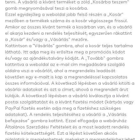
tenni. A vásárló a kívánt terméket a zöld „Kosárba teszem”
gomb megnyomásával teszi a kosárba.
Ezzel egyidejűleg a weboldal jobb felső részén a „Kosár”
mezőben a termékek száma és a kosár végösszege frissül.
Amikor az összes kívánt termék a kosárban van, és a vásárló
el akarja kezdeni a rendelés teljesítését, egyszerűen rákattint
a „Kosár” és/vagy a „Vásárlás” mezőre.
Kattintson a "Vásárlás" gombra, ahol a kosár teljes tartalma
látható. Itt adja meg és erősítse meg a promóciós kódot
és/vagy az ajándékutalvány kódját. A „Tovább” gombra
kattintva a weboldal az e-mail cím megadására szolgáló
oldalra viszi a vásárlót, ahol a megrendelés leadását
követően egy e-mailt is kap a megrendeléssel kapcsolatos
összes információval. A következő lépésben a vásárló kitölti a
vásárlói adatokat és azt a címet, ahová a megrendelt árut
küldjük. A következő lépésben a vásárló kiválasztja a kívánt
postai szolgáltatást és a kívánt fizetési módot (kártyás vagy
PayPal fizetés esetén adja meg a fizetéshez szükséges
adatokat). A rendelés teljesítéséhez a vásárló a „Vásárlás
befejezése” gombra kattint. Ezzel elfogadja a webáruház
Általános Szerződési Feltételeit és a most leadott rendelés
fizetési kötelezettségét. Ezt a lépést követően akciós
ajánlatok is megjelenhetnek, melyeket a megrendeléshez lehet