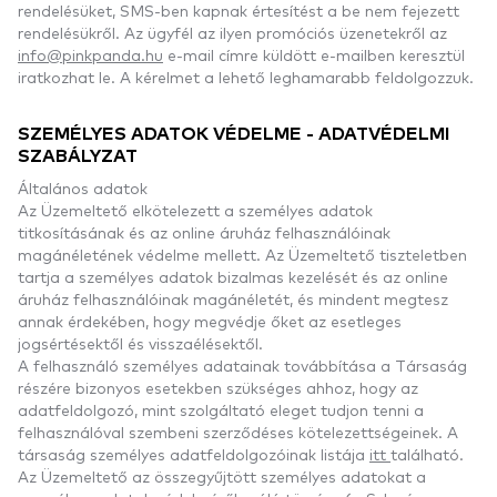
rendelésüket, SMS-ben kapnak értesítést a be nem fejezett
rendelésükről. Az ügyfél az ilyen promóciós üzenetekről az
info@pinkpanda.hu
e-mail címre küldött e-mailben keresztül
iratkozhat le. A kérelmet a lehető leghamarabb feldolgozzuk.
SZEMÉLYES ADATOK VÉDELME - ADATVÉDELMI
SZABÁLYZAT
Általános adatok
Az Üzemeltető elkötelezett a személyes adatok
titkosításának és az online áruház felhasználóinak
magánéletének védelme mellett. Az Üzemeltető tiszteletben
tartja a személyes adatok bizalmas kezelését és az online
áruház felhasználóinak magánéletét, és mindent megtesz
annak érdekében, hogy megvédje őket az esetleges
jogsértésektől és visszaélésektől.
A felhasználó személyes adatainak továbbítása a Társaság
részére bizonyos esetekben szükséges ahhoz, hogy az
adatfeldolgozó, mint szolgáltató eleget tudjon tenni a
felhasználóval szembeni szerződéses kötelezettségeinek. A
társaság személyes adatfeldolgozóinak listája
itt
található.
Az Üzemeltető az összegyűjtött személyes adatokat a