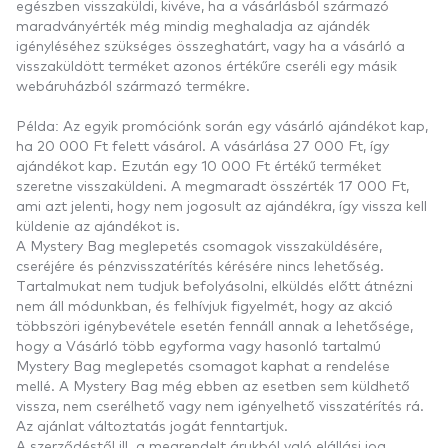
egészben visszaküldi, kivéve, ha a vásárlásból származó
maradványérték még mindig meghaladja az ajándék
igényléséhez szükséges összeghatárt, vagy ha a vásárló a
visszaküldött terméket azonos értékűre cseréli egy másik
webáruházból származó termékre.
Példa: Az egyik promóciónk során egy vásárló ajándékot kap,
ha 20 000 Ft felett vásárol. A vásárlása 27 000 Ft, így
ajándékot kap. Ezután egy 10 000 Ft értékű terméket
szeretne visszaküldeni. A megmaradt összérték 17 000 Ft,
ami azt jelenti, hogy nem jogosult az ajándékra, így vissza kell
küldenie az ajándékot is.
A Mystery Bag meglepetés csomagok visszaküldésére,
cseréjére és pénzvisszatérítés kérésére nincs lehetőség.
Tartalmukat nem tudjuk befolyásolni, elküldés előtt átnézni
nem áll módunkban, és felhívjuk figyelmét, hogy az akció
többszöri igénybevétele esetén fennáll annak a lehetősége,
hogy a Vásárló több egyforma vagy hasonló tartalmú
Mystery Bag meglepetés csomagot kaphat a rendelése
mellé. A Mystery Bag még ebben az esetben sem küldhető
vissza, nem cserélhető vagy nem igényelhető visszatérítés rá.
Az ajánlat változtatás jogát fenntartjuk.
A szerződéstől ill. a megrendelt árukból való elállási jog