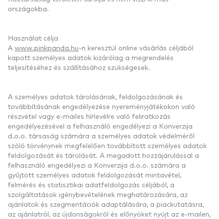
országokba.
Használat célja
A
www.pinkpanda.hu
-n
keresztül online vásárlás céljából
kapott személyes adatok kizárólag a megrendelés
teljesítéséhez és szállításához szükségesek.
A személyes adatok tárolásának, feldolgozásának és
továbbításának engedélyezése nyereményjátékokon való
részvétel vagy e-mailes hírlevélre való feliratkozás
engedélyezésével a felhasználó engedélyezi a Konverzija
d.o.o. társaság számára a személyes adatok védelméről
szóló törvénynek megfelelően továbbított személyes adatok
feldolgozását és tárolását. A megadott hozzájárulással a
felhasználó engedélyezi a Konverzija d.o.o. számára a
gyűjtött személyes adatok feldolgozását mintavétel,
felmérés és statisztikai adatfeldolgozás céljából, a
szolgáltatások igénybevételének meghatározására, az
ajánlatok és szegmentációk adaptálására, a piackutatásra,
az ajánlatról, az újdonságokról és előnyöket nyújt az e-mailen,