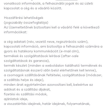
vonatkozó információk, a felhasználói jogok és az üzleti
kapcsolat a cég és a vásárló között.
Hozzáférési lehetőségek
(jogszabály összefoglalója)
Az Üzemeltetőnek biztosítani kell a vásárló felé a következő
információkat:
a cég adatait (név, vezető neve, regisztrációs szám),
kapcsolati információ, ami biztosítja a felhasználó számára a
gyors és hatékony kommunikációt (e-mail cím),
termékek és szolgáltatások leírásai (after-sale
szolgáltatások és garancia),
termék készlet (minden a weboldalon található terméknek és
szolgáltatásnak ésszerű időn belül elérhetőnek kell lennie),
a csomagok szállításának feltételei, szolgáltatásai (módszer,
a szállítás helye és ideje),
minden árat egyértelműen azonosítani kell, beleértve az
adókat és a szállítási díjakat,
fizetési és szállítási módok,
ajánlatok ideje,
a visszatérítés idejének, határ idejének, folyamatának,