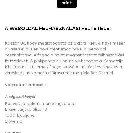
print
A WEBOLDAL FELHASZNÁLÁSI FELTÉTELEI
Köszönjük, hogy meglátogatta az oldalt! Kérjük, figyelmesen
olvassa el a jelen dokumentumot, mivel a weboldal
használatával elfogadja az itt meghatározott felhasználási
feltételeket. A
pinkpanda.hu
online webshopot a Konverzija
Kft. üzemelteti, amely fogyasztóvédelmi törvényeknek és a
kereskedelmi kamara előírásainak megfelelően üzemel.
Vállalati információk
A cég székhelye:
Konverzija, spletni marketing, d.o.o.
Bravničarjeva ulica 13
1000 Ljubljana
Slovenija