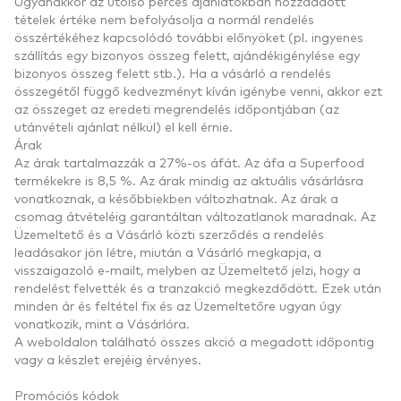
Ugyanakkor az utolsó perces ajánlatokban hozzáadott
tételek értéke nem befolyásolja a normál rendelés
összértékéhez kapcsolódó további előnyöket (pl. ingyenes
szállítás egy bizonyos összeg felett, ajándékigénylése egy
bizonyos összeg felett stb.). Ha a vásárló a rendelés
összegétől függő kedvezményt kíván igénybe venni, akkor ezt
az összeget az eredeti megrendelés időpontjában (az
utánvételi ajánlat nélkül) el kell érnie.
Árak
Az árak tartalmazzák a 27%-os áfát. Az áfa a Superfood
termékekre is 8,5 %. Az árak mindig az aktuális vásárlásra
vonatkoznak, a későbbiekben változhatnak. Az árak a
csomag átvételéig garantáltan változatlanok maradnak. Az
Üzemeltető és a Vásárló közti szerződés a rendelés
leadásakor jön létre, miután a Vásárló megkapja, a
visszaigazoló e-mailt, melyben az Üzemeltető jelzi, hogy a
rendelést felvették és a tranzakció megkezdődött. Ezek után
minden ár és feltétel fix és az Üzemeltetőre ugyan úgy
vonatkozik, mint a Vásárlóra.
A weboldalon található összes akció a megadott időpontig
vagy a készlet erejéig érvényes.
Promóciós kódok