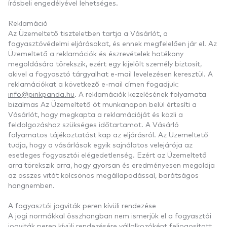
írásbeli engedélyével lehetséges.
Reklamáció
Az Üzemeltető tiszteletben tartja a Vásárlót, a
fogyasztóvédelmi eljárásokat, és ennek megfelelően jár el. Az
Üzemeltető a reklamációk és észrevételek hatékony
megoldására törekszik, ezért egy kijelölt személy biztosít,
akivel a fogyasztó tárgyalhat e-mail levelezésen keresztül. A
reklamációkat a következő e-mail címen fogadjuk:
info@pinkpanda.hu
. A reklamációk kezelésének folyamata
bizalmas Az Üzemeltető öt munkanapon belül értesíti a
Vásárlót, hogy megkapta a reklamációját és közli a
feldolgozáshoz szükséges időtartamot. A Vásárló
folyamatos tájékoztatást kap az eljárásról. Az Üzemeltető
tudja, hogy a vásárlások egyik sajnálatos velejárója az
esetleges fogyasztói elégedetlenség. Ezért az Üzemeltető
arra törekszik arra, hogy gyorsan és eredményesen megoldja
az összes vitát kölcsönös megállapodással, barátságos
hangnemben.
A fogyasztói jogviták peren kívüli rendezése
A jogi normákkal összhangban nem ismerjük el a fogyasztói
jogviták peren kívüli rendezésére vállalkozóként feljogosított