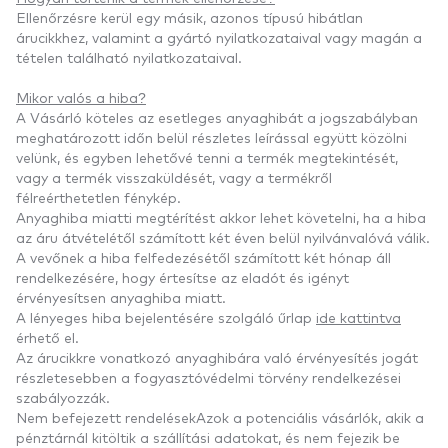
Ellenőrzésre kerül egy másik, azonos típusú hibátlan
árucikkhez, valamint a gyártó nyilatkozataival vagy magán a
tételen található nyilatkozataival.
Mikor valós a hiba?
A Vásárló köteles az esetleges anyaghibát a jogszabályban
meghatározott időn belül részletes leírással együtt közölni
velünk, és egyben lehetővé tenni a termék megtekintését,
vagy a termék visszaküldését, vagy a termékről
félreérthetetlen fénykép.
Anyaghiba miatti megtérítést akkor lehet követelni, ha a hiba
az áru átvételétől számított két éven belül nyilvánvalóvá válik.
A vevőnek a hiba felfedezésétől számított két hónap áll
rendelkezésére, hogy értesítse az eladót és igényt
érvényesítsen anyaghiba miatt.
A lényeges hiba bejelentésére szolgáló űrlap
ide kattintva
érhető el.
Az árucikkre vonatkozó anyaghibára való érvényesítés jogát
részletesebben a fogyasztóvédelmi törvény rendelkezései
szabályozzák.
Nem befejezett rendelésekAzok a potenciális vásárlók, akik a
pénztárnál kitöltik a szállítási adatokat, és nem fejezik be