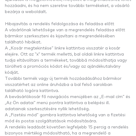
hozzáadni, és ha nem szeretne további termékeket, a vásárló
bezárja a weboldalt.
Hibajavítás a rendelés feldolgozása és feladása előtt
A vásárlónak lehetősége van a megrendelés feladása előtt
bármikor szerkeszteni és kijavítani a megrendelésében
található hibákat.
A „Kosár megtekintése” linkre kattintva visszatér a kosár
elejére. Ott az "x" termék melletti, bal oldali linkre kattintva
tudja eltávolítani a termékeket, továbbá módosíthatja vagy
törölheti a promóciós kódot és/vagy az ajándékutalvány
kódját.
További termék vagy új termék hozzáadásához bármikor
visszatérhet az online áruházba a bal felső sarokban
található logóra kattintva.
A bevásárlókosár fő navigációs menüjében az „E-mail cím” és
„Az Ön adatai” menü pontra kattintva a belépési ill.
adatainak szerkesztésére nyílik lehetőség.
A „Fizetési mód” gombra kattintva lehetőség van a fizetési
mód és postai szolgáltatások módosítására.
A rendelés leadását követően legfeljebb 15 percig a rendelés
bizonyos mértékig módosítható, ha a megrendelő a