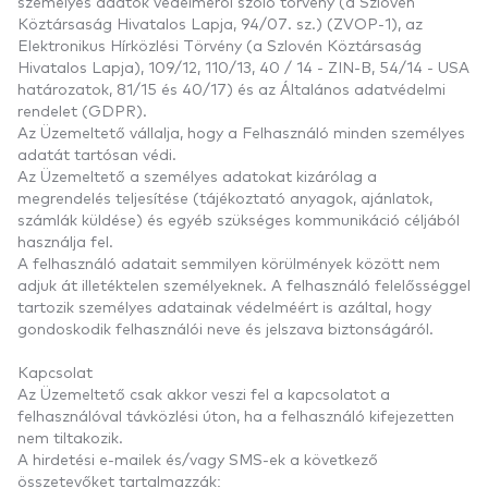
személyes adatok védelméről szóló törvény (a Szlovén
Köztársaság Hivatalos Lapja, 94/07. sz.) (ZVOP-1), az
Elektronikus Hírközlési Törvény (a Szlovén Köztársaság
Hivatalos Lapja), 109/12, 110/13, 40 / 14 - ZIN-B, 54/14 - USA
határozatok, 81/15 és 40/17) és az Általános adatvédelmi
rendelet (GDPR).
Az Üzemeltető vállalja, hogy a Felhasználó minden személyes
adatát tartósan védi.
Az Üzemeltető a személyes adatokat kizárólag a
megrendelés teljesítése (tájékoztató anyagok, ajánlatok,
számlák küldése) és egyéb szükséges kommunikáció céljából
használja fel.
A felhasználó adatait semmilyen körülmények között nem
adjuk át illetéktelen személyeknek. A felhasználó felelősséggel
tartozik személyes adatainak védelméért is azáltal, hogy
gondoskodik felhasználói neve és jelszava biztonságáról.
Kapcsolat
Az Üzemeltető csak akkor veszi fel a kapcsolatot a
felhasználóval távközlési úton, ha a felhasználó kifejezetten
nem tiltakozik.
A hirdetési e-mailek és/vagy SMS-ek a következő
összetevőket tartalmazzák: