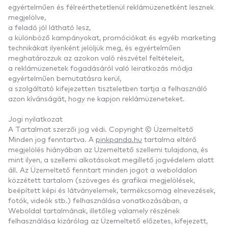
egyértelműen és félreérthetetlenül reklámüzenetként lesznek
megjelölve,
a feladó jól látható lesz,
a különböző kampányokat, promóciókat és egyéb marketing
technikákat ilyenként jelöljük meg, és egyértelműen
meghatározzuk az azokon való részvétel feltételeit,
a reklámüzenetek fogadásáról való leiratkozás módja
egyértelműen bemutatásra kerül,
a szolgáltató kifejezetten tiszteletben tartja a felhasználó
azon kívánságát, hogy ne kapjon reklámüzeneteket.
Jogi nyilatkozat
A Tartalmat szerzői jog védi. Copyright © Üzemeltető
Minden jog fenntartva. A
pinkpanda.hu
tartalma eltérő
megjelölés hiányában az Üzemeltető szellemi tulajdona, és
mint ilyen, a szellemi alkotásokat megillető jogvédelem alatt
áll. Az Üzemeltető fenntart minden jogot a weboldalon
közzétett tartalom (szöveges és grafikai megjelölések,
beépített képi és látványelemek, termékcsomag elnevezések,
fotók, videók stb.) felhasználása vonatkozásában, a
Weboldal tartalmának, illetőleg valamely részének
felhasználása kizárólag az Üzemeltető előzetes, kifejezett,