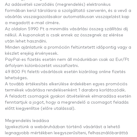
Az adásvételi szerződés (megrendelés) elektronikus
formában kerül tárolásra a szolgáltató szerverén, és a vevő a
vásárlás visszaigazolásakor automatikusan visszajelzést kap
a megadott e-mail címére.
Az oldalon 5990 Ft a minimális vásárlási összeg szállítási díj
nélkül. A kuponokat is csak ennek az összegnek az elérése
után lehet használni.
Minden ajánlatunk a promóción feltüntetett időpontig vagy a
készlet erejéig érvényesek.
PayPal-es fizetés esetén nem áll módunkban csak az Eur/Ft
árfolyam különbözetét visszafizetni.
49 800 Ft feletti vásárlások esetén kizárólag online fizetés
lehetséges.
A tovább értékesítés elkerülése érdekében egyes promóciós
termékek vásárlása rendelésenként 1 darabra korlátozódik.
A feladott csomagok gyakori átvételének elmaradása esetén
fenntartjuk a jogot, hogy a megrendelő a csomagot feladás
előtt kiegyenlítse (előre utalással).
Megrendelés leadása
Igyekeztünk a webáruházban történő vásárlást a lehető
legnagyobb mértékben leegyszerűsíteni, felhasználóbaráttá