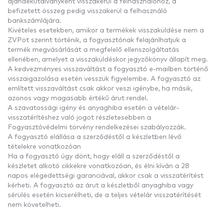
ajándékutalványként visszakerül a felhasználóhoz, a
befizetett összeg pedig visszakerül a felhasználó
bankszámlájára.
Kivételes esetekben, amikor a termékek visszaküldése nem a
ZVPot szerint történik, a fogyasztónak felajánlhatjuk a
termék megvásárlását a megfelelő ellenszolgáltatás
ellenében, amelyet a visszaküldéskor jegyzőkönyv állapít meg.
A kedvezményes visszaváltást a fogyasztó e-mailben történő
visszaigazolása esetén vesszük figyelembe. A fogyasztó az
említett visszaváltást csak akkor veszi igénybe, ha másik,
azonos vagy magasabb értékű árut rendel.
A szavatossági igény és anyaghiba esetén a vételár-
visszatérítéshez való jogot részletesebben a
Fogyasztóvédelmi törvény rendelkezései szabályozzák.
A fogyasztó elállása a szerződéstől a készletben lévő
tételekre vonatkozóan
Ha a fogyasztó úgy dönt, hogy eláll a szerződéstől a
készletet alkotó cikkekre vonatkozóan, és élni kíván a 28
napos elégedettségi garanciával, akkor csak a visszatérítést
kérheti. A fogyasztó az árut a készletből anyaghiba vagy
sérülés esetén kicserélheti, de a teljes vételár visszatérítését
nem követelheti.