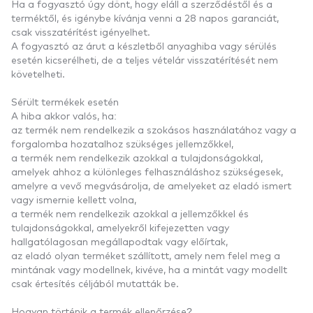
Ha a fogyasztó úgy dönt, hogy eláll a szerződéstől és a
terméktől, és igénybe kívánja venni a
28 napos garanciát
,
csak visszatérítést igényelhet.
A fogyasztó az árut a készletből anyaghiba vagy sérülés
esetén kicserélheti, de a teljes vételár visszatérítését nem
követelheti.
Sérült termékek esetén
A hiba akkor valós, ha:
az termék nem rendelkezik a szokásos használatához vagy a
forgalomba hozatalhoz szükséges jellemzőkkel,
a termék nem rendelkezik azokkal a tulajdonságokkal,
amelyek ahhoz a különleges felhasználáshoz szükségesek,
amelyre a vevő megvásárolja, de amelyeket az eladó ismert
vagy ismernie kellett volna,
a termék nem rendelkezik azokkal a jellemzőkkel és
tulajdonságokkal, amelyekről kifejezetten vagy
hallgatólagosan megállapodtak vagy előírtak,
az eladó olyan terméket szállított, amely nem felel meg a
mintának vagy modellnek, kivéve, ha a mintát vagy modellt
csak értesítés céljából mutatták be.
Hogyan történik a termék ellenőrzése?