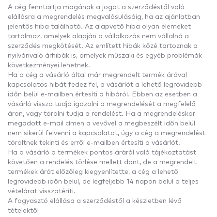
A cég fenntartja magának a jogot a szerződéstől való
elállásra a megrendelés megvalósulásáig, ha az ajánlatban
jelentős hiba található. Az alapvető hiba olyan elemeket
tartalmaz, amelyek alapján a vállalkozás nem vállalná a
szerződés megkötését. Az említett hibák közé tartoznak a
nyilvánvaló árhibák is, amelyek műszaki és egyéb problémák
következményei lehetnek.
Ha a cég a vásárló által már megrendelt termék árával
kapcsolatos hibát fedez fel, a vásárlót a lehető legrövidebb
időn belül e-mailben értesíti a hibáról. Ebben az esetben a
vásárló vissza tudja igazolni a megrendelését a megfelelő
áron, vagy törölni tudja a rendelést. Ha a megrendeléskor
megadott e-mail címen a vevővel a megbeszélt időn belül
nem sikerül felvenni a kapcsolatot, úgy a cég a megrendelést
töröltnek tekinti és erről e-mailben értesíti a vásárlót.
Ha a vásárló a termékek pontos áráról való tájékoztatást
követően a rendelés törlése mellett dönt, de a megrendelt
termékek árát előzőleg kiegyenlítette, a cég a lehető
legrövidebb időn belül, de legfeljebb 14 napon belül a teljes
vételárat visszatéríti.
A fogyasztó elállása a szerződéstől a készletben lévő
tételektől