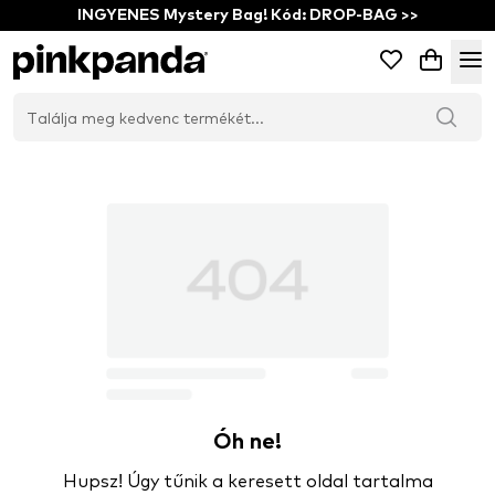
INGYENES Mystery Bag! Kód: DROP-BAG >>
Óh ne!
Hupsz! Úgy tűnik a keresett oldal tartalma