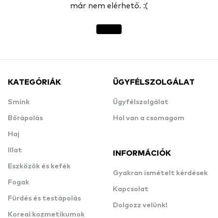
már nem elérhető. :(
KATEGÓRIÁK
ÜGYFÉLSZOLGÁLAT
Smink
Ügyfélszolgálat
Bőrápolás
Hol van a csomagom
Haj
Illat
INFORMÁCIÓK
Eszközök és kefék
Gyakran ismételt kérdések
Fogak
Kapcsolat
Fürdés és testápolás
Dolgozz velünk!
Koreai kozmetikumok