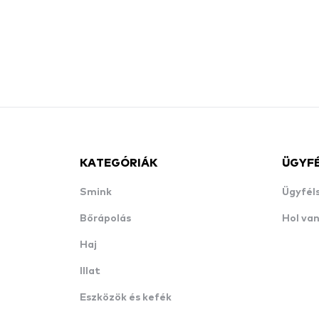
KATEGÓRIÁK
ÜGYF
Smink
Ügyfél
Bőrápolás
Hol va
Haj
Illat
Eszközök és kefék