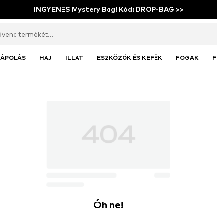
INGYENES Mystery Bag! Kód: DROP-BAG >>
RÁPOLÁS
HAJ
ILLAT
ESZKÖZÖK ÉS KEFÉK
FOGAK
F
Óh ne!