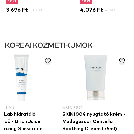
-5%
-5%
3.696 Ft
3.890 Ft
4.076 Ft
4.290 Ft
KOREAI KOZMETIKUMOK
D LAB
SKIN1004
d Lab hidratáló
SKIN1004 nyugtató krém -
édő - Birch Juice
Madagascar Centella
turizing Sunscreen
Soothing Cream (75ml)