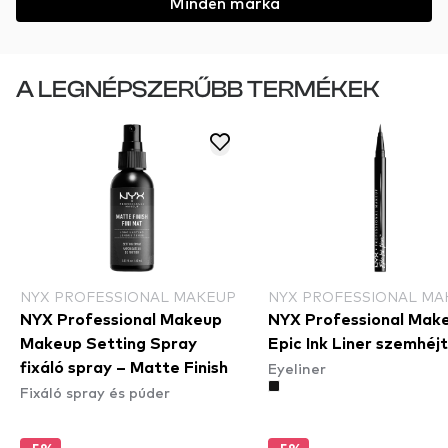
Minden márka
A LEGNÉPSZERŰBB TERMÉKEK
NYX PROFESSIONAL MAKEUP
NYX PROFESSIONAL MA
NYX Professional Makeup
NYX Professional Mak
Makeup Setting Spray
Epic Ink Liner szemhéj
Eyeliner
fixáló spray – Matte Finish
Fixáló spray és púder