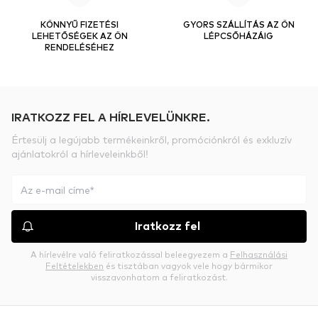
KÖNNYŰ FIZETÉSI
GYORS SZÁLLÍTÁS AZ ÖN
LEHETŐSÉGEK AZ ÖN
LÉPCSŐHÁZÁIG
RENDELÉSÉHEZ
IRATKOZZ FEL A HÍRLEVELÜNKRE.
Értesülj a legújabb termékeinkről, promóciónkról és exkluzív
ajánlatokról a hírleveleinkből!
Iratkozz fel
A hírlevélre való feliratkozással beleegyezem a
Felhasználási
Feltételekben
és tisztában vagyok vele hogy bármikor
visszavonhatom a feliratkozást.