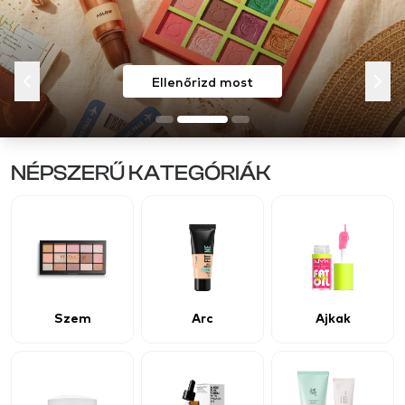
Vásárolj most
Ellenőrizd most
NÉPSZERŰ KATEGÓRIÁK
Szem
Arc
Ajkak