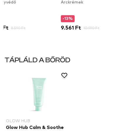
ényvédő
Arckrémek
%
-13%
1 Ft
8.590 Ft
9.561 Ft
10.990 Ft
TÁPLÁLD A BŐRÖD
GLOW HUB
Glow Hub Calm & Soothe