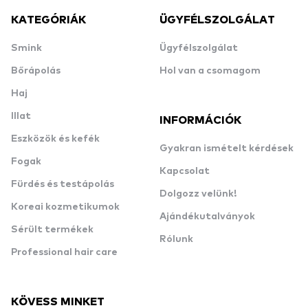
KATEGÓRIÁK
ÜGYFÉLSZOLGÁLAT
Smink
Ügyfélszolgálat
Bőrápolás
Hol van a csomagom
Haj
Illat
INFORMÁCIÓK
Eszközök és kefék
Gyakran ismételt kérdések
Fogak
Kapcsolat
Fürdés és testápolás
Dolgozz velünk!
Koreai kozmetikumok
Ajándékutalványok
Sérült termékek
Rólunk
Professional hair care
KÖVESS MINKET