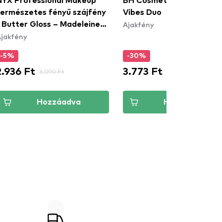
NYX Professional Makeup
BH Cosmetics Weekend
természetes fényű szájfény
Vibes Duo
Ajakfény
- Butter Gloss – Madeleine
jakfény
(BLG14)
-5%
-30%
2.936 Ft
3.773 Ft
3.090 Ft
5.390 Ft
Hozzáadva
Hozzáadva