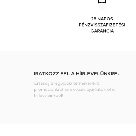
28 NAPOS
PÉNZVISSZAFIZETÉSI
GARANCIA
IRATKOZZ FEL A HÍRLEVELÜNKRE.
Értesülj a legújabb termékeinkről,
promóciónkról és exkluzív ajánlatokról a
hírleveleinkből!