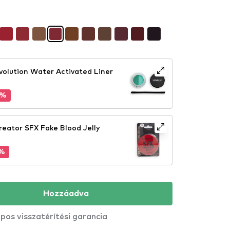
volution Water Activated Liner
5%
reator SFX Fake Blood Jelly
5%
Hozzáadva
pos visszatérítési garancia