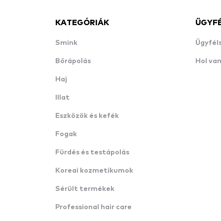
KATEGÓRIÁK
ÜGYF
Smink
Ügyfél
Bőrápolás
Hol va
Haj
Illat
Eszközök és kefék
Fogak
Fürdés és testápolás
Koreai kozmetikumok
Sérült termékek
Professional hair care