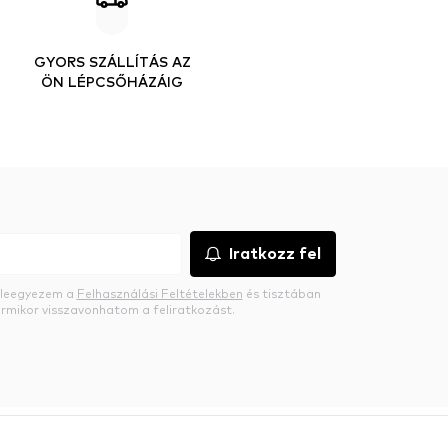
GYORS SZÁLLÍTÁS AZ
ÖN LÉPCSŐHÁZÁIG
Iratkozz fel
beleegyezem a
Felhasználási Feltételekben
és tisztában
rmikor visszavonhatom a feliratkozást.