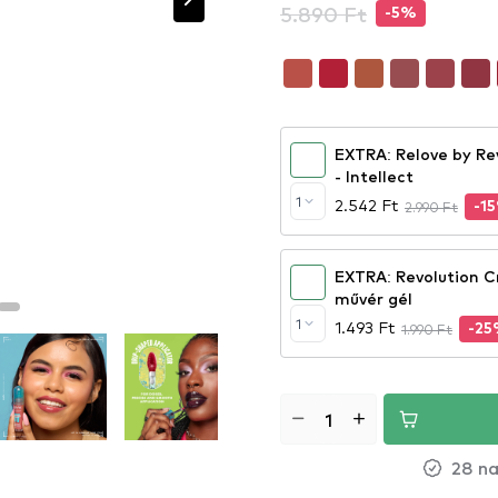
5.890 Ft
-5%
EXTRA: Relove by Re
- Intellect
1
2.542 Ft
2.990 Ft
-1
EXTRA: Revolution C
művér gél
1
1.493 Ft
1.990 Ft
-2
28 na