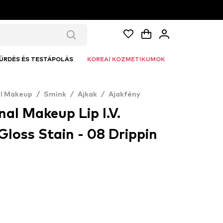
ÜRDÉS ÉS TESTÁPOLÁS
KOREAI KOZMETIKUMOK
al Makeup
/
Smink
/
Ajkak
/
Ajakfény
al Makeup Lip I.V.
Gloss Stain - 08 Drippin