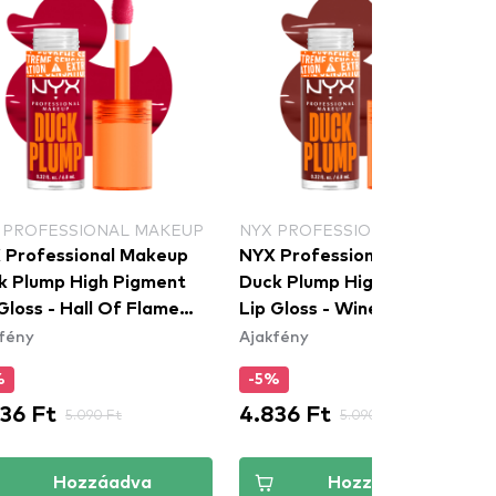
 PROFESSIONAL MAKEUP
NYX PROFESSIONAL MAKEUP
 Professional Makeup
NYX Professional Makeup
k Plump High Pigment
Duck Plump High Pigment
Gloss - Hall Of Flame
Lip Gloss - Wine Not
fény
Ajakfény
LL14)
(DPLL16)
%
-5%
36 Ft
4.836 Ft
5.090 Ft
5.090 Ft
Hozzáadva
Hozzáadva