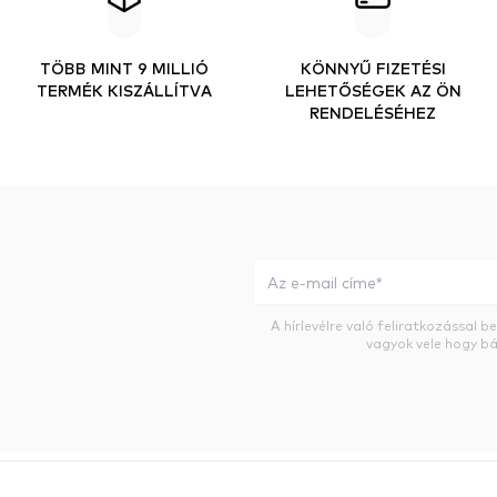
TÖBB MINT 9 MILLIÓ
KÖNNYŰ FIZETÉSI
TERMÉK KISZÁLLÍTVA
LEHETŐSÉGEK AZ ÖN
RENDELÉSÉHEZ
A hírlevélre való feliratkozással 
vagyok vele hogy bá