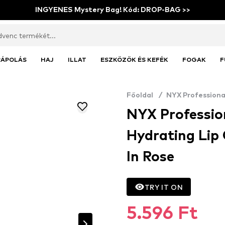
INGYENES Mystery Bag! Kód: DROP-BAG >>
RÁPOLÁS
HAJ
ILLAT
ESZKÖZÖK ÉS KEFÉK
FOGAK
F
Főoldal
/
NYX Profession
NYX Profession
Hydrating Lip 
In Rose
TRY IT ON
5.596 Ft