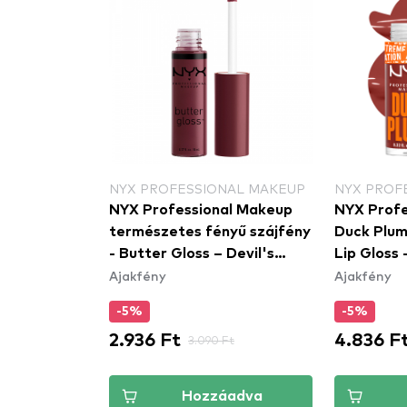
NAL MAKEUP
NYX PROFESSIONAL MAKEUP
NYX PROF
al Makeup
NYX Professional Makeup
NYX Profe
rl - 01
természetes fényű szájfény
Duck Plum
rl
- Butter Gloss – Devil's
Lip Gloss 
Ajakfény
Ajakfény
Food Cake (BLG22)
(DPLL06)
-5%
-5%
2.936 Ft
4.836 F
t
3.090 Ft
áadva
Hozzáadva