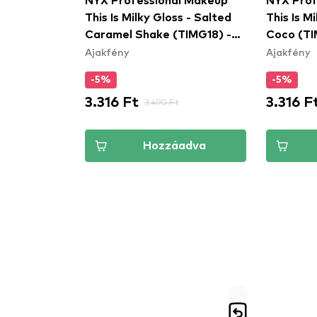
NYX Professional Makeup
NYX Prof
This Is Milky Gloss - Salted
This Is M
Caramel Shake (TIMG18) -
Coco (TI
Ajakfény
Ajakfény
szájfény
-5%
-5%
3.316 Ft
3.316 F
3.490 Ft
Hozzáadva