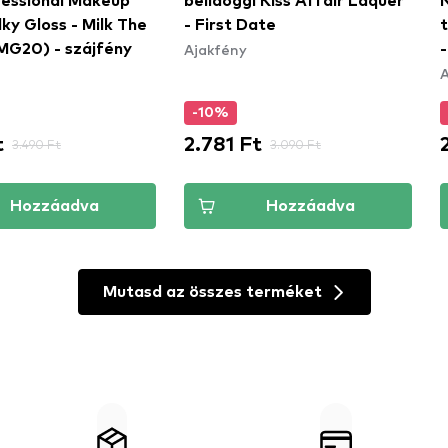
essional Makeup
bellaoggi Kiss Affair Laquer
ilky Gloss - Milk The
- First Date
Ajakfény
MG20) - szájfény
A
-10%
t
2.781 Ft
3.490 Ft
3.090 Ft
Hozzáadva
Hozzáadva
Mutasd az összes terméket