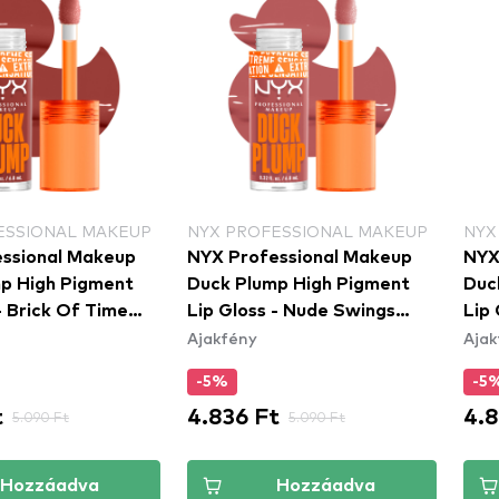
ESSIONAL MAKEUP
NYX PROFESSIONAL MAKEUP
NYX
ssional Makeup
NYX Professional Makeup
NYX
p High Pigment
Duck Plump High Pigment
Duc
- Brick Of Time
Lip Gloss - Nude Swings
Lip 
Ajakfény
Ajak
(DPLL03)
(DP
-5%
-5
t
4.836 Ft
4.8
5.090 Ft
5.090 Ft
Hozzáadva
Hozzáadva