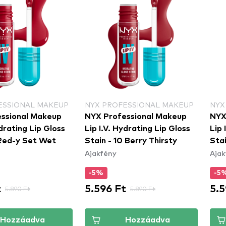
ESSIONAL MAKEUP
NYX PROFESSIONAL MAKEUP
NYX
ssional Makeup
NYX Professional Makeup
NYX
ydrating Lip Gloss
Lip I.V. Hydrating Lip Gloss
Lip 
 Red-y Set Wet
Stain - 10 Berry Thirsty
Stai
Ajakfény
Ajak
-5%
-5
t
5.596 Ft
5.5
5.890 Ft
5.890 Ft
Hozzáadva
Hozzáadva