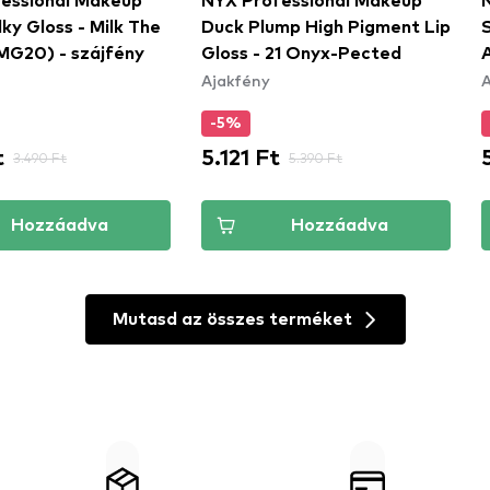
essional Makeup
NYX Professional Makeup
ilky Gloss - Milk The
Duck Plump High Pigment Lip
MG20) - szájfény
Gloss - 21 Onyx-Pected
A
Ajakfény
A
-5%
t
5.121 Ft
3.490 Ft
5.390 Ft
Hozzáadva
Hozzáadva
Mutasd az összes terméket