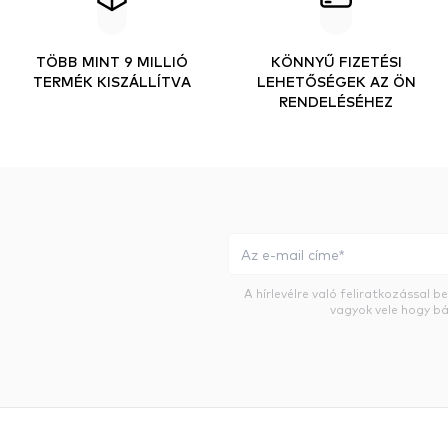
TÖBB MINT 9 MILLIÓ
KÖNNYŰ FIZETÉSI
TERMÉK KISZÁLLÍTVA
LEHETŐSÉGEK AZ ÖN
RENDELÉSÉHEZ
A hírlevélre való feliratkozással 
vagyok vele hogy bá