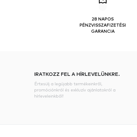
28 NAPOS
PÉNZVISSZAFIZETÉSI
GARANCIA
IRATKOZZ FEL A HÍRLEVELÜNKRE.
Értesülj a legújabb termékeinkről,
promóciónkról és exkluzív ajánlatokról a
hírleveleinkből!