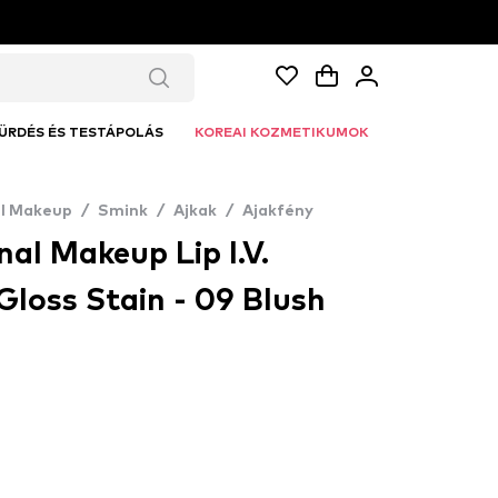
ÜRDÉS ÉS TESTÁPOLÁS
KOREAI KOZMETIKUMOK
al Makeup
/
Smink
/
Ajkak
/
Ajakfény
al Makeup Lip I.V.
Gloss Stain - 09 Blush