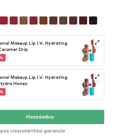
onal Makeup Lip I.V. Hydrating
 Caramel Drip
5%
onal Makeup Lip I.V. Hydrating
2 Hydra Honey
5%
Hozzáadva
pos visszatérítési garancia