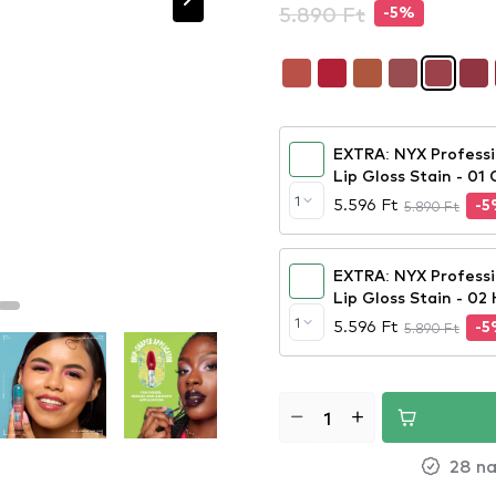
5.890 Ft
-5%
EXTRA: NYX Professi
Lip Gloss Stain - 01
1
5.596 Ft
5.890 Ft
-
EXTRA: NYX Professi
Lip Gloss Stain - 0
1
5.596 Ft
5.890 Ft
-
28 na