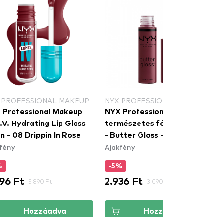
 PROFESSIONAL MAKEUP
NYX PROFESSIONAL MAKEUP
 Professional Makeup
NYX Professional Makeup
I.V. Hydrating Lip Gloss
természetes fényű szájfény
n - 08 Drippin In Rose
- Butter Gloss – Devil's
fény
Ajakfény
Food Cake (BLG22)
%
-5%
96 Ft
2.936 Ft
5.890 Ft
3.090 Ft
Hozzáadva
Hozzáadva