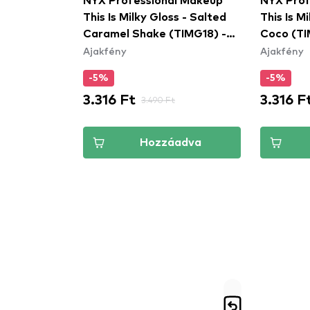
NYX Professional Makeup
NYX Prof
This Is Milky Gloss - Salted
This Is M
Caramel Shake (TIMG18) -
Coco (TI
Ajakfény
Ajakfény
szájfény
-5%
-5%
3.316 Ft
3.316 F
3.490 Ft
Hozzáadva