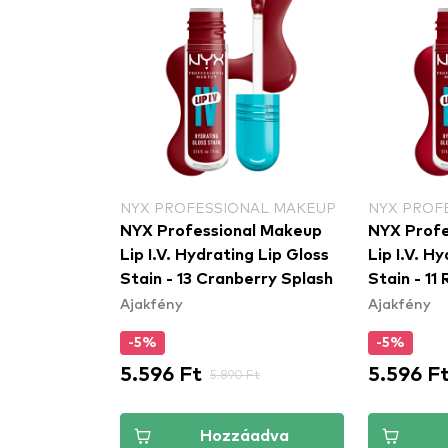
NAL MAKEUP
NYX PROFESSIONAL MAKEUP
NYX PROF
al Makeup
NYX Professional Makeup
NYX Profe
rl - 01
Lip I.V. Hydrating Lip Gloss
Lip I.V. H
rl
Stain - 13 Cranberry Splash
Stain - 11
Ajakfény
Ajakfény
-5%
-5%
5.596 Ft
5.596 F
t
5.890 Ft
áadva
Hozzáadva