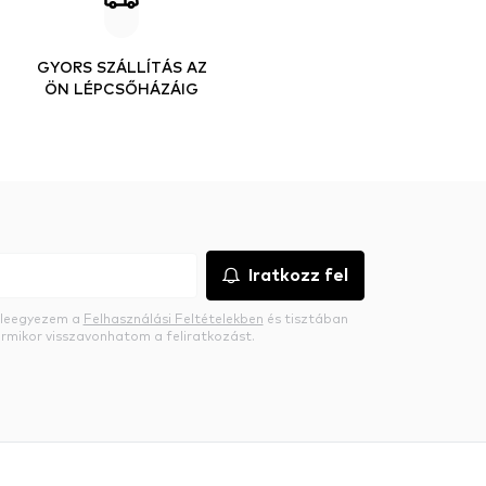
GYORS SZÁLLÍTÁS AZ
ÖN LÉPCSŐHÁZÁIG
Iratkozz fel
beleegyezem a
Felhasználási Feltételekben
és tisztában
rmikor visszavonhatom a feliratkozást.