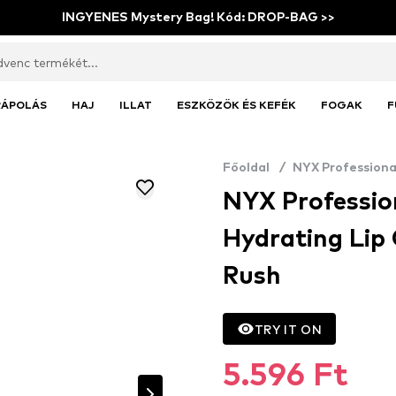
INGYENES Mystery Bag! Kód: DROP-BAG >>
RÁPOLÁS
HAJ
ILLAT
ESZKÖZÖK ÉS KEFÉK
FOGAK
F
Főoldal
/
NYX Profession
NYX Profession
Hydrating Lip 
Rush
TRY IT ON
5.596 Ft