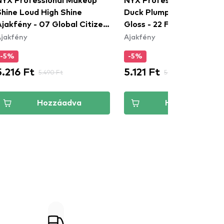
NYX Professional Makeup
NYX Professional Makeu
Shine Loud High Shine
Duck Plump High Pigment
jakfény - 07 Global Citizen
Gloss - 22 Flippin' Slime
jakfény
Ajakfény
(SHLP07)
-5%
-5%
5.216 Ft
5.121 Ft
5.490 Ft
5.390 Ft
Hozzáadva
Hozzáadva