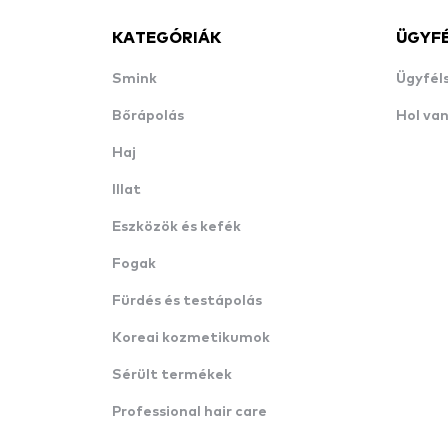
KATEGÓRIÁK
ÜGYF
Smink
Ügyfél
Bőrápolás
Hol va
Haj
Illat
Eszközök és kefék
Fogak
Fürdés és testápolás
Koreai kozmetikumok
Sérült termékek
Professional hair care