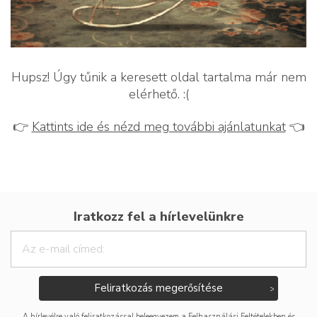
Hupsz! Úgy tűnik a keresett oldal tartalma már nem
elérhető. :(
👉
Kattints ide és nézd meg további ajánlatunkat
👈
Iratkozz fel a hírlevelünkre
Feliratkozás megerősítése
A hírlevélre való feliratkozással beleegyezem a
Felhasználási Feltételekben
és