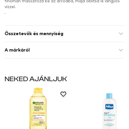
finoman masszírozd be az arcodba, majd öblítsd le langyos
vízzel.
.
Összetevők és mennyiség
A márkáról
NEKED AJÁNLJUK