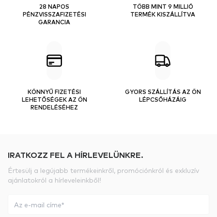
28 NAPOS
TÖBB MINT 9 MILLIÓ
PÉNZVISSZAFIZETÉSI
TERMÉK KISZÁLLÍTVA
GARANCIA
KÖNNYŰ FIZETÉSI
GYORS SZÁLLÍTÁS AZ ÖN
LEHETŐSÉGEK AZ ÖN
LÉPCSŐHÁZÁIG
RENDELÉSÉHEZ
IRATKOZZ FEL A HÍRLEVELÜNKRE.
Értesülj a legújabb termékeinkről, promóciónkról és exkluzív
ajánlatokról a hírleveleinkből!