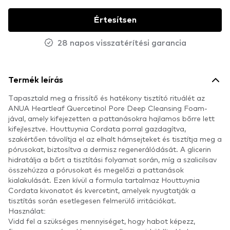
Értesítsen
28 napos visszatérítési garancia
Termék leírás
Tapasztald meg a frissítő és hatékony tisztító rituálét az
ANUA Heartleaf Quercetinol Pore Deep Cleansing Foam-
jával, amely kifejezetten a pattanásokra hajlamos bőrre lett
kifejlesztve. Houttuynia Cordata porral gazdagítva,
szakértően távolítja el az elhalt hámsejteket és tisztítja meg a
pórusokat, biztosítva a dermisz regenerálódását. A glicerin
hidratálja a bőrt a tisztítási folyamat során, míg a szalicilsav
összehúzza a pórusokat és megelőzi a pattanások
kialakulását. Ezen kívül a formula tartalmaz Houttuynia
Cordata kivonatot és kvercetint, amelyek nyugtatják a
tisztítás során esetlegesen felmerülő irritációkat.
Használat:
Vidd fel a szükséges mennyiséget, hogy habot képezz,