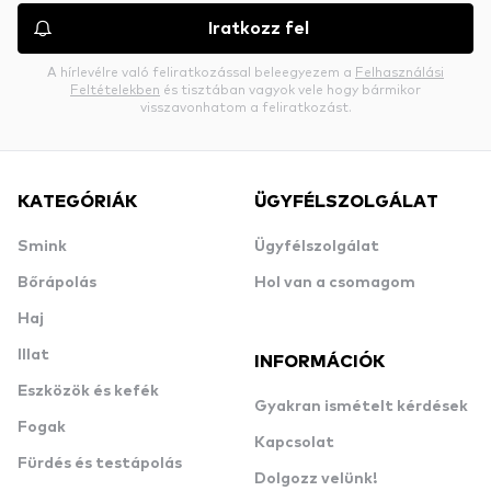
Iratkozz fel
A hírlevélre való feliratkozással beleegyezem a
Felhasználási
Feltételekben
és tisztában vagyok vele hogy bármikor
visszavonhatom a feliratkozást.
KATEGÓRIÁK
ÜGYFÉLSZOLGÁLAT
Smink
Ügyfélszolgálat
Bőrápolás
Hol van a csomagom
Haj
Illat
INFORMÁCIÓK
Eszközök és kefék
Gyakran ismételt kérdések
Fogak
Kapcsolat
Fürdés és testápolás
Dolgozz velünk!