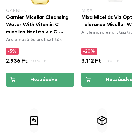
GARNIER
MIXA
Garnier Micellar Cleansing
Mixa Micellás Víz Opti
Water With Vitamin C
Tolerance Micellar Wa
Arclemosó és arctisztító
micellás tisztító víz C-
Arclemosó és arctisztítók
vitaminnal
-5%
-20%
2.936 Ft
3.090 Ft
3.112 Ft
3.890 Ft
Hozzáadva
Hozzáadva