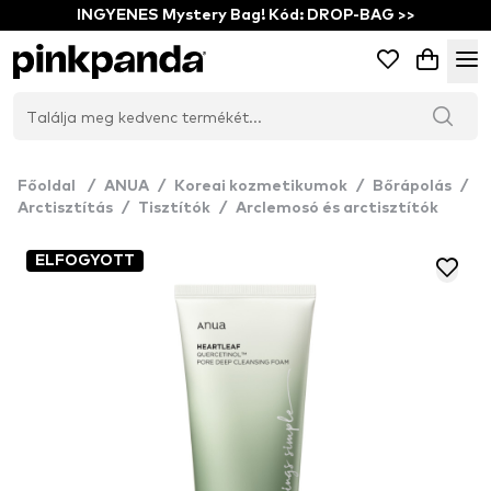
INGYENES Mystery Bag! Kód: DROP-BAG >>
Főoldal
/
ANUA
/
Koreai kozmetikumok
/
Bőrápolás
/
Arctisztítás
/
Tisztítók
/
Arclemosó és arctisztítók
ELFOGYOTT