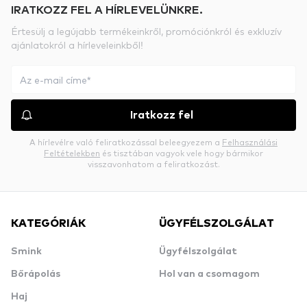
IRATKOZZ FEL A HÍRLEVELÜNKRE.
Értesülj a legújabb termékeinkről, promóciónkról és exkluzív
ajánlatokról a hírleveleinkből!
Iratkozz fel
A hírlevélre való feliratkozással beleegyezem a
Felhasználási
Feltételekben
és tisztában vagyok vele hogy bármikor
visszavonhatom a feliratkozást.
KATEGÓRIÁK
ÜGYFÉLSZOLGÁLAT
Smink
Ügyfélszolgálat
Bőrápolás
Hol van a csomagom
Haj