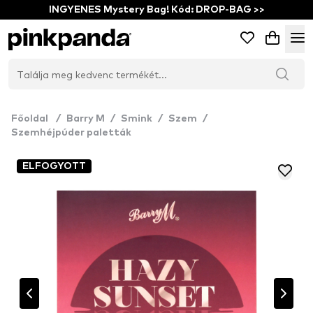
INGYENES Mystery Bag! Kód: DROP-BAG >>
Főoldal
/
Barry M
/
Smink
/
Szem
/
Szemhéjpúder paletták
ELFOGYOTT