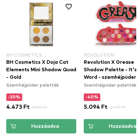
BH COSMETICS
REVOLUTION
BH Cosmetics X Doja Cat
Revolution X Grease
Elements Mini Shadow Quad
Shadow Palette - It's 
- Gold
Word - szemhéjpúder
Szemhéjpúder paletták
Szemhéjpúder paletták
paletta
-30%
-40%
4.473 Ft
6.390 Ft
5.094 Ft
8.490 Ft
Hozzáadva
Hozzáadva