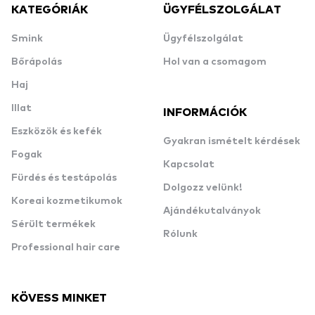
KATEGÓRIÁK
ÜGYFÉLSZOLGÁLAT
Smink
Ügyfélszolgálat
Bőrápolás
Hol van a csomagom
Haj
Illat
INFORMÁCIÓK
Eszközök és kefék
Gyakran ismételt kérdések
Fogak
Kapcsolat
Fürdés és testápolás
Dolgozz velünk!
Koreai kozmetikumok
Ajándékutalványok
Sérült termékek
Rólunk
Professional hair care
KÖVESS MINKET