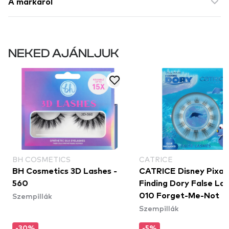
A márkáról
NEKED AJÁNLJUK
BH COSMETICS
CATRICE
BH Cosmetics 3D Lashes -
CATRICE Disney Pixar
560
Finding Dory False Las
Szempillák
010 Forget-Me-Not
Szempillák
-30%
-5%