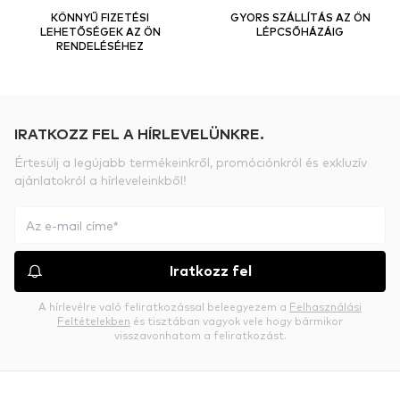
KÖNNYŰ FIZETÉSI
GYORS SZÁLLÍTÁS AZ ÖN
LEHETŐSÉGEK AZ ÖN
LÉPCSŐHÁZÁIG
RENDELÉSÉHEZ
IRATKOZZ FEL A HÍRLEVELÜNKRE.
Értesülj a legújabb termékeinkről, promóciónkról és exkluzív
ajánlatokról a hírleveleinkből!
Iratkozz fel
A hírlevélre való feliratkozással beleegyezem a
Felhasználási
Feltételekben
és tisztában vagyok vele hogy bármikor
visszavonhatom a feliratkozást.