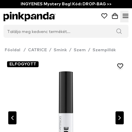
INGYENES Mystery Bag! Kód: DROP-BAG >>
Főoldal
/
CATRICE
/
Smink
/
Szem
/
Szempillák
ELFOGYOTT