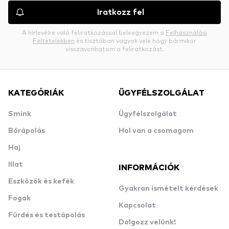
Iratkozz fel
A hírlevélre való feliratkozással beleegyezem a
Felhasználási
Feltételekben
és tisztában vagyok vele hogy bármikor
visszavonhatom a feliratkozást.
KATEGÓRIÁK
ÜGYFÉLSZOLGÁLAT
Smink
Ügyfélszolgálat
Bőrápolás
Hol van a csomagom
Haj
Illat
INFORMÁCIÓK
Eszközök és kefék
Gyakran ismételt kérdések
Fogak
Kapcsolat
Fürdés és testápolás
Dolgozz velünk!