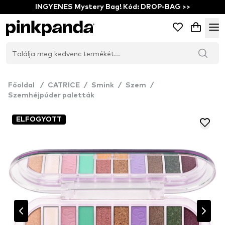
INGYENES Mystery Bag! Kód: DROP-BAG >>
Főoldal
/
CATRICE
/
Smink
/
Szem
/
Szemhéjpúder paletták
ELFOGYOTT