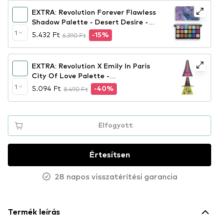
EXTRA: Revolution Forever Flawless
Shadow Palette - Desert Desire -
szemhéjpúder paletta
1
5.432 Ft
6.390 Ft
-15%
EXTRA: Revolution X Emily In Paris
City Of Love Palette -
szemhéjpúder paletta
1
5.094 Ft
8.490 Ft
-40%
Elfogyott
Értesítsen
28 napos visszatérítési garancia
Termék leírás