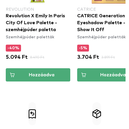
REVOLUTION
CATRICE
Revolution X Emily In Paris
CATRICE Generation J
City Of Love Palette -
Eyeshadow Palette - 
szemhéjpúder paletta
Show It Off
Szemhéjpúder paletták
Szemhéjpúder paletták
-40%
-5%
5.094 Ft
8.490 Ft
3.704 Ft
3.899 Ft
Hozzáadva
Hozzáadva