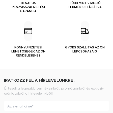
28 NAPOS
TÖBB MINT 9 MILLIÓ
PÉNZVISSZAFIZETÉSI
TERMÉK KISZÁLLÍTVA
GARANCIA
KÖNNYŰ FIZETÉSI
GYORS SZÁLLÍTÁS AZ ÖN
LEHETŐSÉGEK AZ ÖN
LÉPCSŐHÁZÁIG
RENDELÉSÉHEZ
IRATKOZZ FEL A HÍRLEVELÜNKRE.
Értesülj a legújabb termékeinkről, promóciónkról és exkluzív
ajánlatokról a hírleveleinkből!