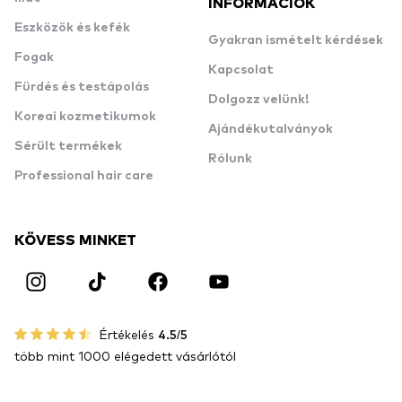
INFORMÁCIÓK
Eszközök és kefék
Gyakran ismételt kérdések
Fogak
Kapcsolat
Fürdés és testápolás
Dolgozz velünk!
Koreai kozmetikumok
Ajándékutalványok
Sérült termékek
Rólunk
Professional hair care
KÖVESS MINKET
Értékelés
4.5/5
több mint 1000 elégedett vásárlótól