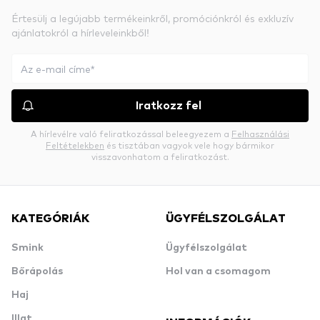
Értesülj a legújabb termékeinkről, promóciónkról és exkluzív
ajánlatokról a hírleveleinkből!
Iratkozz fel
A hírlevélre való feliratkozással beleegyezem a
Felhasználási
Feltételekben
és tisztában vagyok vele hogy bármikor
visszavonhatom a feliratkozást.
KATEGÓRIÁK
ÜGYFÉLSZOLGÁLAT
Smink
Ügyfélszolgálat
Bőrápolás
Hol van a csomagom
Haj
Illat