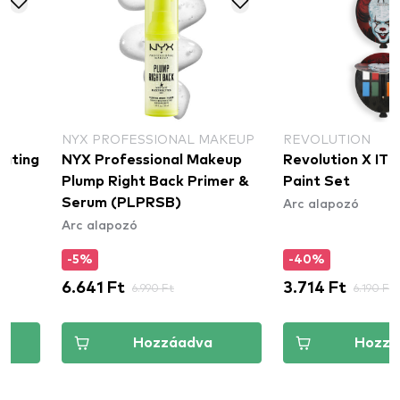
NYX PROFESSIONAL MAKEUP
REVOLUTION
NYX Professional Makeup
Revolution X IT Clown 
Plump Right Back Primer &
Paint Set
Arc alapozó
Serum (PLPRSB)
Arc alapozó
-5%
-40%
6.641 Ft
6.990 Ft
3.714 Ft
6.190 Ft
Hozzáadva
Hozzáadva