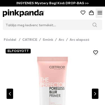
INGYENES Mystery Bag! Kód: DROP-BAG >>
Főoldal
/
CATRICE
/
Smink
/
Arc
/
Arc alapozó
ELFOGYOTT