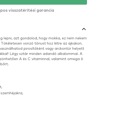
pos visszatérítési garancia
og lepni, azt gondolod, hogy mokka, ez nem nekem
! Tökéletesen vonzó tónust hoz létre az ajkakon.
asználhatod pirosítóként vagy arckontúr helyett
jakkal! Légy sztár minden adandó alkalommal. A
zönhetően A és C vitaminnal, valamint omega 6
 bőrt.
t,
s szemhéjakra,