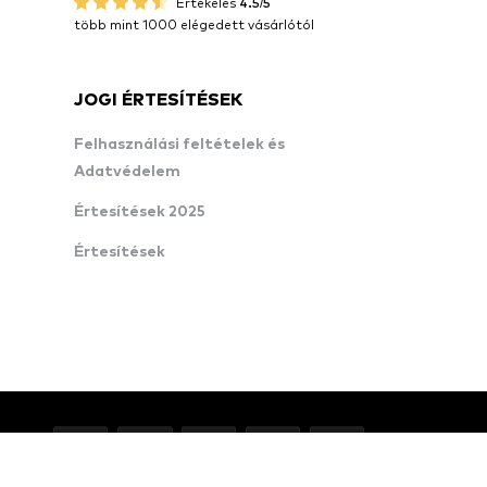
Értékelés
4.5/5
több mint 1000 elégedett vásárlótól
JOGI ÉRTESÍTÉSEK
Felhasználási feltételek és
Adatvédelem
Értesítések 2025
Értesítések