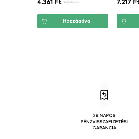
4.361 Ft
7.217 F
4.590 Ft
Hozzáadva
28 NAPOS
PÉNZVISSZAFIZETÉSI
GARANCIA