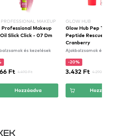
 PROFESSIONAL MAKEUP
GLOW HUB
 Professional Makeup
Glow Hub Pep Talk Plumping
Oil Slick Click - 07 Dm
Peptide Rescue Balm -
Cranberry
balzsamok és kezelések
Ajakbalzsamok és kezelések
%
-20%
66 Ft
3.432 Ft
4.490 Ft
4.290 Ft
Hozzáadva
Hozzáadva
KEK