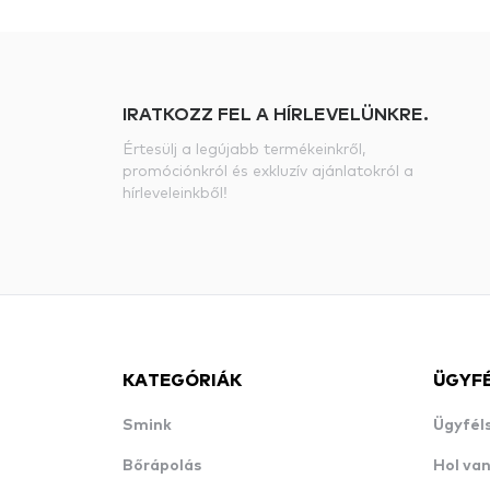
IRATKOZZ FEL A HÍRLEVELÜNKRE.
Értesülj a legújabb termékeinkről,
promóciónkról és exkluzív ajánlatokról a
hírleveleinkből!
KATEGÓRIÁK
ÜGYF
Smink
Ügyfél
Bőrápolás
Hol va