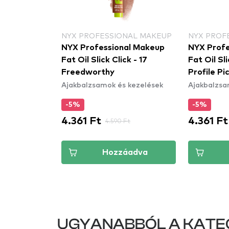
NAL MAKEUP
NYX PROFESSIONAL MAKEUP
NYX PROF
al Makeup
NYX Professional Makeup
NYX Profe
ck - 05 Link
Fat Oil Slick Click - 17
Fat Oil Sli
Freedworthy
Profile Pi
 kezelések
Ajakbalzsamok és kezelések
Ajakbalzsa
-5%
-5%
4.361 Ft
4.361 Ft
Ft
4.590 Ft
áadva
Hozzáadva
UGYANABBÓL A KATE