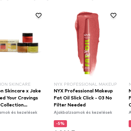
ION SKINCARE
NYX PROFESSIONAL MAKEUP
on Skincare x Jake
NYX Professional Makeup
ed Your Cravings
Fat Oil Slick Click - 03 No
F
 Collection
Filter Needed
amok és kezelések
Ajakbalzsamok és kezelések
A
ás kollekció
-5%