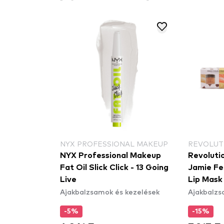
NYX PROFESSIONAL MAKEUP
REVOLUT
NYX Professional Makeup
Revoluti
Fat Oil Slick Click - 13 Going
Jamie Fe
Live
Lip Mask
Ajakbalzsamok és kezelések
Ajakbalzs
ajakpakol
-5%
-15%