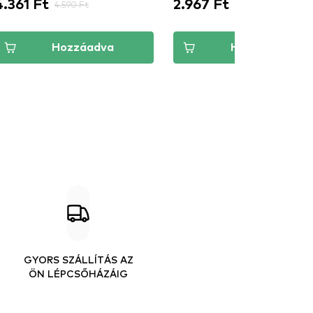
4.361 Ft
2.967 Ft
4.590 Ft
3.490 Ft
Hozzáadva
Hozzáadva
GYORS SZÁLLÍTÁS AZ
ÖN LÉPCSŐHÁZÁIG