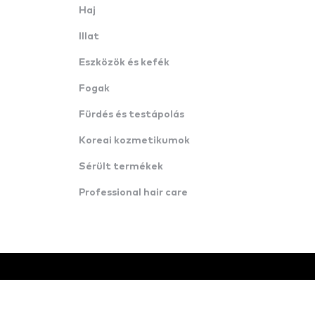
Haj
Illat
Eszközök és kefék
Fogak
Fürdés és testápolás
Koreai kozmetikumok
Sérült termékek
Professional hair care
© Minden jog fenntartva · Konverzija d.o.o.