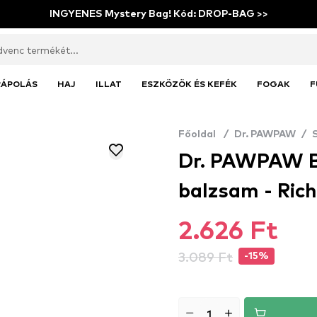
INGYENES Mystery Bag! Kód: DROP-BAG >>
RÁPOLÁS
HAJ
ILLAT
ESZKÖZÖK ÉS KEFÉK
FOGAK
F
Főoldal
/
Dr. PAWPAW
/
Dr. PAWPAW B
balzsam - Ric
2.626 Ft
3.089 Ft
-15%