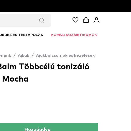
ÜRDÉS ÉS TESTÁPOLÁS
KOREAI KOZMETIKUMOK
Smink
/
Ajkak
/
Ajakbalzsamok és kezelések
alm Többcélú tonizáló
h Mocha
Hozzáadva