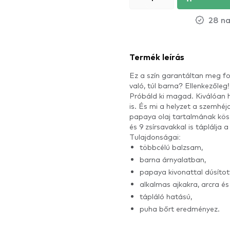
28 na
Termék leírás
Ez a szín garantáltan meg f
való, túl barna? Ellenkezőleg
Próbáld ki magad. Kiválóan h
is. És mi a helyzet a szemhé
papaya olaj tartalmának kös
és 9 zsírsavakkal is táplálja a
Tulajdonságai:
többcélú balzsam,
barna árnyalatban,
papaya kivonattal dúsítot
alkalmas ajkakra, arcra é
tápláló hatású,
puha bőrt eredményez.