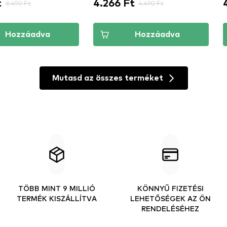
t
4.266 Ft
8.490 Ft
4.490 Ft
Hozzáadva
Hozzáadva
Mutasd az összes terméket
TÖBB MINT 9 MILLIÓ
KÖNNYŰ FIZETÉSI
TERMÉK KISZÁLLÍTVA
LEHETŐSÉGEK AZ ÖN
RENDELÉSÉHEZ