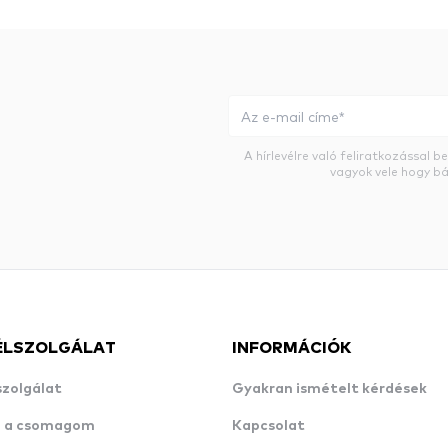
A hírlevélre való feliratkozással 
vagyok vele hogy bá
ÉLSZOLGÁLAT
INFORMÁCIÓK
szolgálat
Gyakran ismételt kérdések
n a csomagom
Kapcsolat