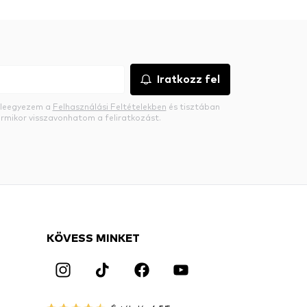
Iratkozz fel
beleegyezem a
Felhasználási Feltételekben
és tisztában
rmikor visszavonhatom a feliratkozást.
KÖVESS MINKET