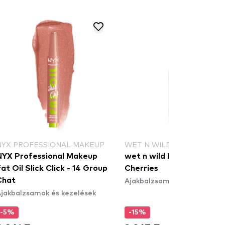
NYX PROFESSIONAL MAKEUP
WET N WILD
NYX Professional Makeup
wet n wild Lip Oil - Swee
at Oil Slick Click - 14 Group
Cherries
Ajakbalzsamok és kezelések
Chat
jakbalzsamok és kezelések
-5%
-15%