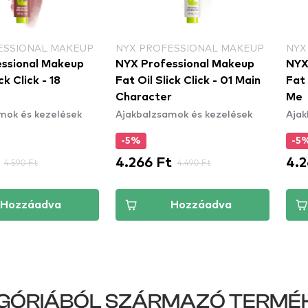
ESSIONAL MAKEUP
NYX PROFESSIONAL MAKEUP
NYX
ssional Makeup
NYX Professional Makeup
NYX
ck Click - 18
Fat Oil Slick Click - 01 Main
Fat 
c
Character
Me
mok és kezelések
Ajakbalzsamok és kezelések
Ajak
-5%
-5
4.266 Ft
4.2
4.590 Ft
4.490 Ft
Hozzáadva
Hozzáadva
GÓRIÁBÓL SZÁRMAZÓ TERMÉ