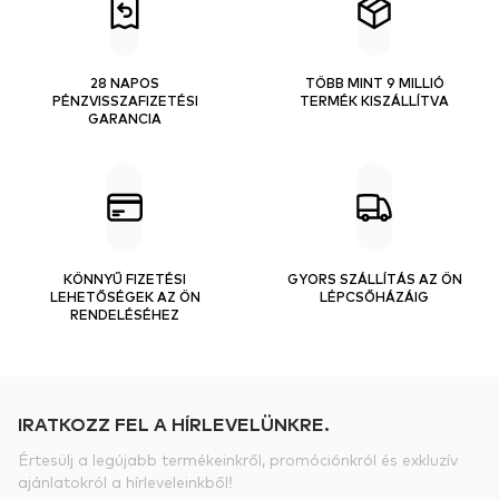
28 NAPOS
TÖBB MINT 9 MILLIÓ
PÉNZVISSZAFIZETÉSI
TERMÉK KISZÁLLÍTVA
GARANCIA
KÖNNYŰ FIZETÉSI
GYORS SZÁLLÍTÁS AZ ÖN
LEHETŐSÉGEK AZ ÖN
LÉPCSŐHÁZÁIG
RENDELÉSÉHEZ
IRATKOZZ FEL A HÍRLEVELÜNKRE.
Értesülj a legújabb termékeinkről, promóciónkról és exkluzív
ajánlatokról a hírleveleinkből!