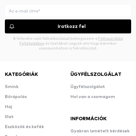
Iratkozz fel
A hírlevélre való feliratkozással beleegyezem a
Felhasználási
Feltételekben
és tisztában vagyok vele hogy bármikor
visszavonhatom a feliratkozást.
KATEGÓRIÁK
ÜGYFÉLSZOLGÁLAT
Smink
Ügyfélszolgálat
Bőrápolás
Hol van a csomagom
Haj
Illat
INFORMÁCIÓK
Eszközök és kefék
Gyakran ismételt kérdések