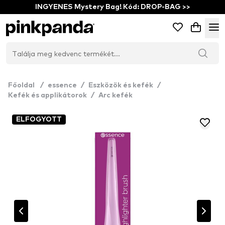
INGYENES Mystery Bag! Kód: DROP-BAG >>
Főoldal
/
essence
/
Eszközök és kefék
/
Kefék és applikátorok
/
Arc kefék
ELFOGYOTT