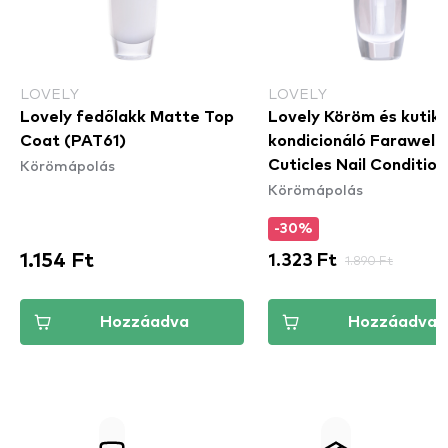
LOVELY
LOVELY
Lovely fedőlakk Matte Top
Lovely Köröm és kutiku
Coat (PAT61)
kondicionáló Farawell
Körömápolás
Cuticles Nail Condition
Körömápolás
(PA602)
-30%
1.154 Ft
1.323 Ft
1.890 Ft
Hozzáadva
Hozzáadva