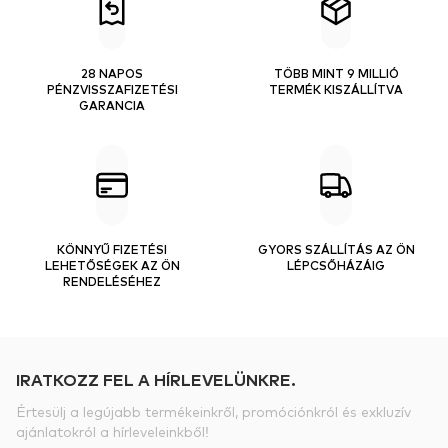
28 NAPOS
TÖBB MINT 9 MILLIÓ
PÉNZVISSZAFIZETÉSI
TERMÉK KISZÁLLÍTVA
GARANCIA
KÖNNYŰ FIZETÉSI
GYORS SZÁLLÍTÁS AZ ÖN
LEHETŐSÉGEK AZ ÖN
LÉPCSŐHÁZÁIG
RENDELÉSÉHEZ
IRATKOZZ FEL A HÍRLEVELÜNKRE.
Értesülj a legújabb termékeinkről, promóciónkról és exkluzív
ajánlatokról a hírleveleinkből!