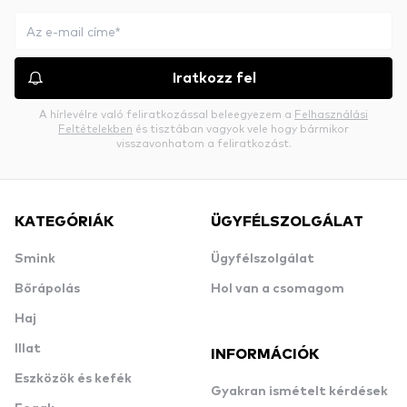
Iratkozz fel
A hírlevélre való feliratkozással beleegyezem a
Felhasználási
Feltételekben
és tisztában vagyok vele hogy bármikor
visszavonhatom a feliratkozást.
KATEGÓRIÁK
ÜGYFÉLSZOLGÁLAT
Smink
Ügyfélszolgálat
Bőrápolás
Hol van a csomagom
Haj
Illat
INFORMÁCIÓK
Eszközök és kefék
Gyakran ismételt kérdések