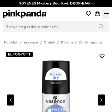
INGYENES Mystery Bag! Kód: DROP-BAG >>
Főoldal
/
essence
/
Smink
/
Köröm
/
Körömápolás
ELFOGYOTT