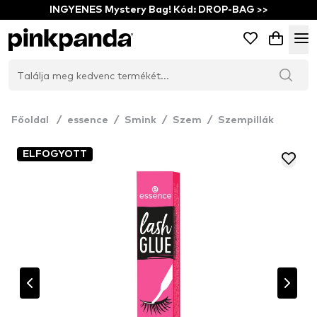
INGYENES Mystery Bag! Kód: DROP-BAG >>
Főoldal
/
essence
/
Smink
/
Szem
/
Szempillák
ELFOGYOTT