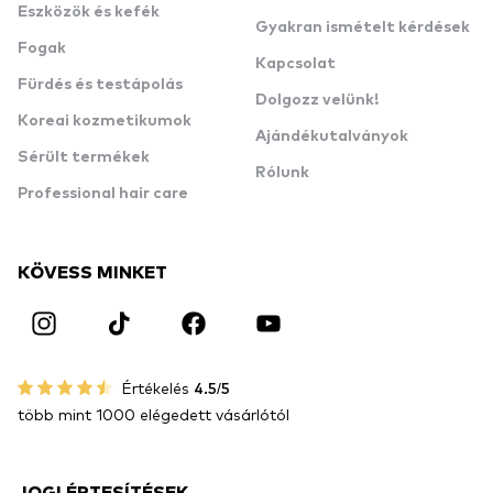
Eszközök és kefék
Gyakran ismételt kérdések
Fogak
Kapcsolat
Fürdés és testápolás
Dolgozz velünk!
Koreai kozmetikumok
Ajándékutalványok
Sérült termékek
Rólunk
Professional hair care
KÖVESS MINKET
Értékelés
4.5/5
több mint 1000 elégedett vásárlótól
JOGI ÉRTESÍTÉSEK