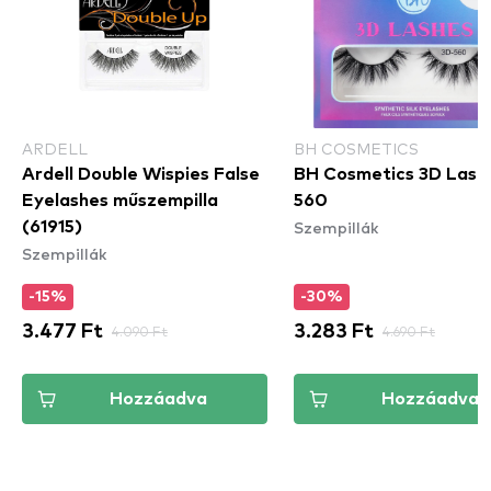
ARDELL
BH COSMETICS
Ardell Double Wispies False
BH Cosmetics 3D Lashe
Eyelashes műszempilla
560
Szempillák
(61915)
Szempillák
-15%
-30%
3.477 Ft
4.090 Ft
3.283 Ft
4.690 Ft
Hozzáadva
Hozzáadva