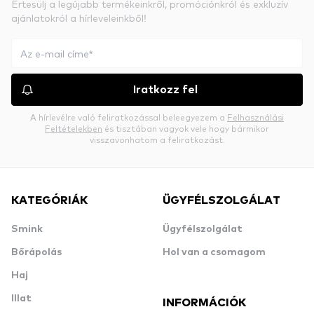
Értesülj a legújabb termékeinkről, promóciónkról és exkluzív
ajánlatokról a hírleveleinkből!
Iratkozz fel
A hírlevélre való feliratkozással beleegyezem a
Felhasználási
Feltételekben
és tisztában vagyok vele hogy bármikor
visszavonhatom a feliratkozást.
KATEGÓRIÁK
ÜGYFÉLSZOLGÁLAT
Smink
Ügyfélszolgálat
Bőrápolás
Hol van a csomagom
Haj
Illat
INFORMÁCIÓK