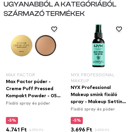
UGYANABBÓL A KATEGÓRIÁBÓL
SZÁRMAZÓ TERMÉKEK
MAX FACTOR
NYX PROFESSIONAL
MAKEUP
Max Factor púder -
NYX Professional
Creme Puff Pressed
Makeup smink fixáló
Kompakt Powder - 05
spray - Makeup Setting
Fixáló spray és púder
Translucent
Fixáló spray és púder
Spray – Dewy Finish
(MSS02)
-5%
-5%
4.741 Ft
4.990 Ft
3.696 Ft
3.890 Ft