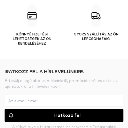
KÖNNYŰ FIZETÉSI
GYORS SZÁLLÍTÁS AZ ÖN
LEHETŐSÉGEK AZ ÖN
LÉPCSŐHÁZÁIG
RENDELÉSÉHEZ
IRATKOZZ FEL A HÍRLEVELÜNKRE.
Értesülj a legújabb termékeinkről, promóciónkról és exkluzív
ajánlatokról a hírleveleinkből!
Iratkozz fel
A hírlevélre való feliratkozással beleegyezem a
Felhasználási