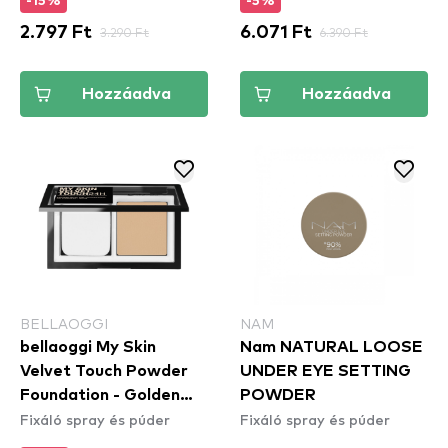
-15%
-5%
2.797 Ft
3.290 Ft
6.071 Ft
6.390 Ft
Hozzáadva
Hozzáadva
BELLAOGGI
NAM
bellaoggi My Skin
Nam NATURAL LOOSE
Velvet Touch Powder
UNDER EYE SETTING
Foundation - Golden
POWDER
Fixáló spray és púder
Fixáló spray és púder
Beige