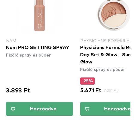
NAM
PHYSICIANS FORMULA
Nam PRO SETTING SPRAY
Physicians Formula Ros
Fixáló spray és púder
Day Set & Glow - Sunli
Glow
Fixáló spray és púder
-25%
3.893 Ft
5.471 Ft
7.294 Ft
Hozzáadva
Hozzáadva