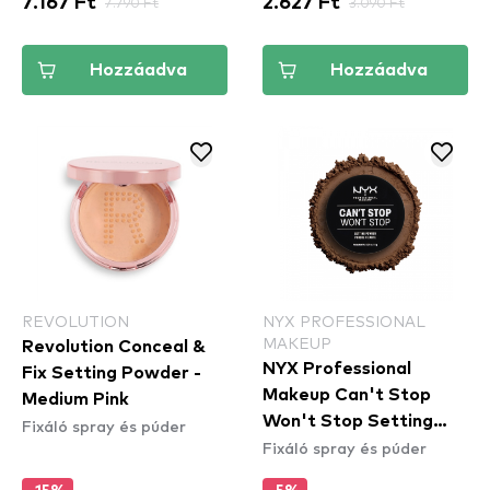
7.167 Ft
7.790 Ft
2.627 Ft
3.090 Ft
Hozzáadva
Hozzáadva
REVOLUTION
NYX PROFESSIONAL
MAKEUP
Revolution Conceal &
NYX Professional
Fix Setting Powder -
Makeup Can't Stop
Medium Pink
Won't Stop Setting
Fixáló spray és púder
Fixáló spray és púder
Powder fixáló púder -
Deep