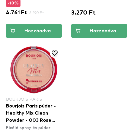
-10%
3.270 Ft
4.761 Ft
5.290 Ft
Hozzáadva
Hozzáadva
BOURJOIS PARIS
Bourjois Paris púder -
Healthy Mix Clean
Powder - 003 Rose
Fixáló spray és púder
Beige