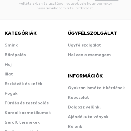
Feltételekben
és tisztában vagyok vele hogy bármikor
visszavonhatom a feliratkozást.
KATEGÓRIÁK
ÜGYFÉLSZOLGÁLAT
Smink
Ügyfélszolgálat
Bőrápolás
Hol van a csomagom
Haj
Illat
INFORMÁCIÓK
Eszközök és kefék
Gyakran ismételt kérdések
Fogak
Kapcsolat
Fürdés és testápolás
Dolgozz velünk!
Koreai kozmetikumok
Ajándékutalványok
Sérült termékek
Rólunk