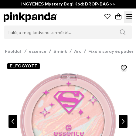
INGYENES Mystery Bag! Kód: DROP-BAG >>
Főoldal
/
essence
/
Smink
/
Arc
/
Fixáló spray és púder
ELFOGYOTT