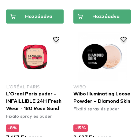
Hozzáadva
Hozzáadva
L’ORÉAL PARIS
WIBO
L’Oréal Paris puder -
Wibo Illuminating Loose
INFAILLIBLE 24H Fresh
Powder – Diamond Skin
Fixáló spray és púder
Wear - 180 Rose Sand
Fixáló spray és púder
-8%
-15%