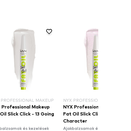
 PROFESSIONAL MAKEUP
NYX PROFESSIONAL MAKEUP
 Professional Makeup
NYX Professional Makeup
Oil Slick Click - 13 Going
Fat Oil Slick Click - 01 Main
e
Character
balzsamok és kezelések
Ajakbalzsamok és kezelések