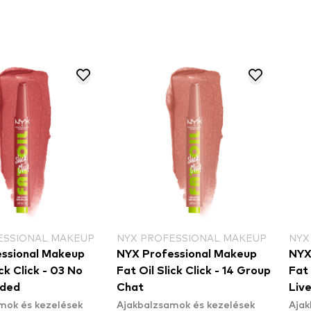
ESSIONAL MAKEUP
NYX PROFESSIONAL MAKEUP
NYX
ssional Makeup
NYX Professional Makeup
NYX
ick Click - 03 No
Fat Oil Slick Click - 14 Group
Fat 
eded
Chat
Liv
mok és kezelések
Ajakbalzsamok és kezelések
Ajak