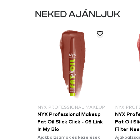
NEKED AJÁNLJUK
INCARE
NYX PROFESSIONAL MAKEUP
NYX PROF
care x Jake
NYX Professional Makeup
NYX Profe
 Cravings
Fat Oil Slick Click - 05 Link
Fat Oil Sl
tion
In My Bio
Filter Ne
 kezelések
Ajakbalzsamok és kezelések
Ajakbalzsa
ekció