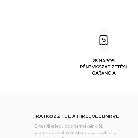
28 NAPOS
PÉNZVISSZAFIZETÉSI
GARANCIA
IRATKOZZ FEL A HÍRLEVELÜNKRE.
Értesülj a legújabb termékeinkről,
promóciónkról és exkluzív ajánlatokról a