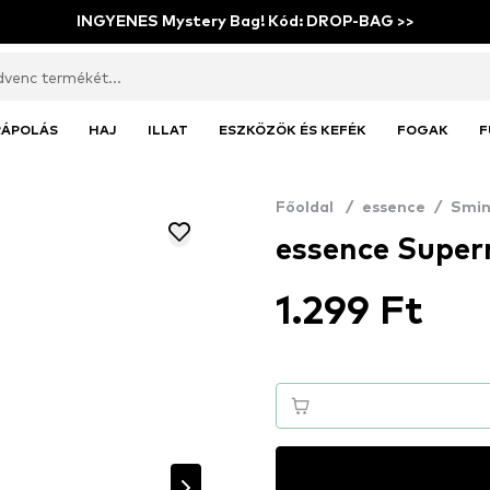
INGYENES Mystery Bag! Kód: DROP-BAG >>
RÁPOLÁS
HAJ
ILLAT
ESZKÖZÖK ÉS KEFÉK
FOGAK
F
Főoldal
/
essence
/
Smin
essence Super
1.299 Ft