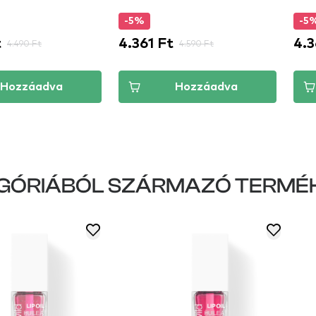
-5%
-5
t
4.361 Ft
4.3
4.490 Ft
4.590 Ft
Hozzáadva
Hozzáadva
GÓRIÁBÓL SZÁRMAZÓ TERMÉ