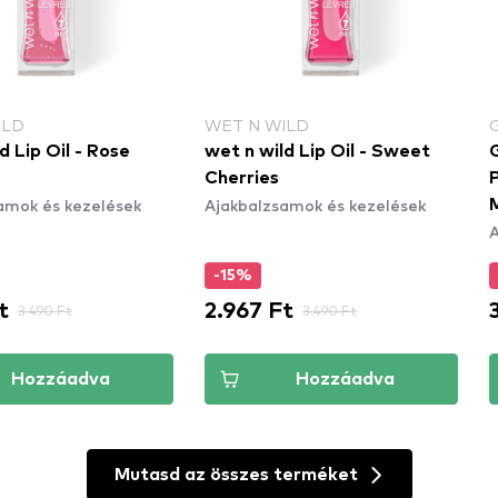
ILD
WET N WILD
d Lip Oil - Rose
wet n wild Lip Oil - Sweet
Cherries
amok és kezelések
Ajakbalzsamok és kezelések
A
-15%
t
2.967 Ft
3.490 Ft
3.490 Ft
Hozzáadva
Hozzáadva
Mutasd az összes terméket