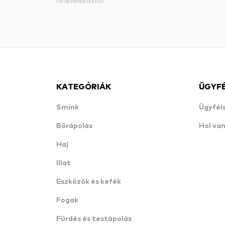
hírleveleinkből!
KATEGÓRIÁK
ÜGYF
Smink
Ügyfél
Bőrápolás
Hol va
Haj
Illat
Eszközök és kefék
Fogak
Fürdés és testápolás