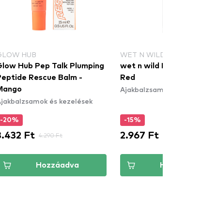
GLOW HUB
WET N WILD
Glow Hub Pep Talk Plumping
wet n wild Lip Oil - Heart
Peptide Rescue Balm -
Red
Ajakbalzsamok és kezelések
Mango
jakbalzsamok és kezelések
-20%
-15%
3.432 Ft
2.967 Ft
4.290 Ft
3.490 Ft
Hozzáadva
Hozzáadva