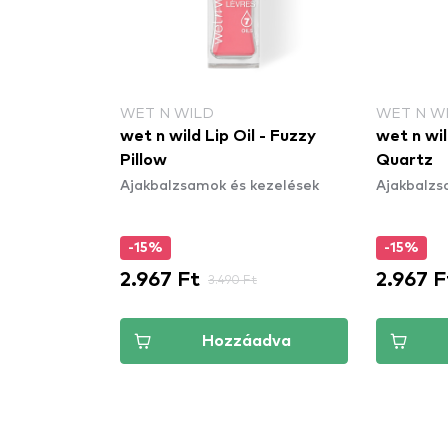
WET N WILD
WET N W
wet n wild Lip Oil - Fuzzy
wet n wil
Pillow
Quartz
Ajakbalzsamok és kezelések
Ajakbalzs
-15%
-15%
2.967 Ft
2.967 F
3.490 Ft
Hozzáadva