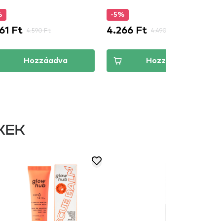
%
-5%
61 Ft
4.266 Ft
4.590 Ft
4.490 Ft
Hozzáadva
Hozzáadva
KEK