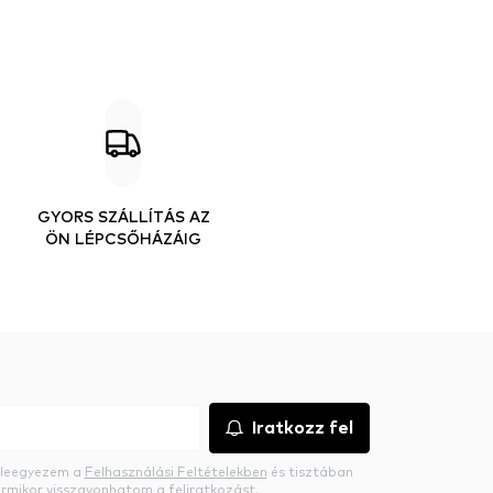
GYORS SZÁLLÍTÁS AZ
ÖN LÉPCSŐHÁZÁIG
Iratkozz fel
beleegyezem a
Felhasználási Feltételekben
és tisztában
rmikor visszavonhatom a feliratkozást.