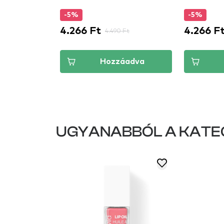
-5%
-5%
4.266 Ft
4.266 F
t
4.490 Ft
áadva
Hozzáadva
UGYANABBÓL A KATE