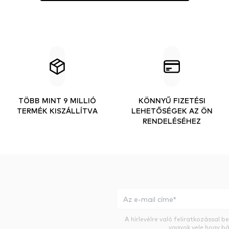
TÖBB MINT 9 MILLIÓ
KÖNNYŰ FIZETÉSI
TERMÉK KISZÁLLÍTVA
LEHETŐSÉGEK AZ ÖN
RENDELÉSÉHEZ
A hírlevélre való feliratkozással 
vagyok vele hogy bá