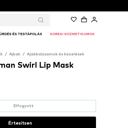
ÜRDÉS ÉS TESTÁPOLÁS
KOREAI KOZMETIKUMOK
k
/
Ajkak
/
Ajakbalzsamok és kezelések
man Swirl Lip Mask
Elfogyott
Értesítsen