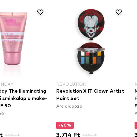
UNDAY
REVOLUTION
day The Illuminating
Revolution X IT Clown Artist
 sminkalap a make-
Paint Set
Arc alapozó
PF 50
zó
A
-40%
t
3.714 Ft
9.690 Ft
6.190 Ft