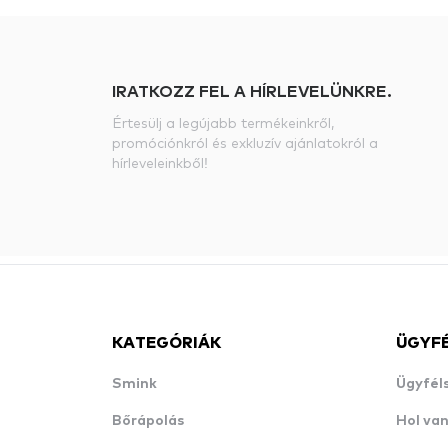
IRATKOZZ FEL A HÍRLEVELÜNKRE.
Értesülj a legújabb termékeinkről,
promóciónkról és exkluzív ajánlatokról a
hírleveleinkből!
KATEGÓRIÁK
ÜGYF
Smink
Ügyfél
Bőrápolás
Hol va