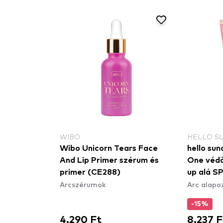
WIBO
HELLO S
Wibo Unicorn Tears Face
hello sun
And Lip Primer szérum és
One védő
primer (CE288)
up alá S
Arcszérumok
Arc alapo
-15%
4.290 Ft
8.237 F