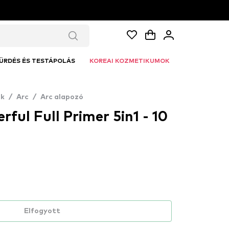
ÜRDÉS ÉS TESTÁPOLÁS
KOREAI KOZMETIKUMOK
k
/
Arc
/
Arc alapozó
ful Full Primer 5in1 - 10
Elfogyott