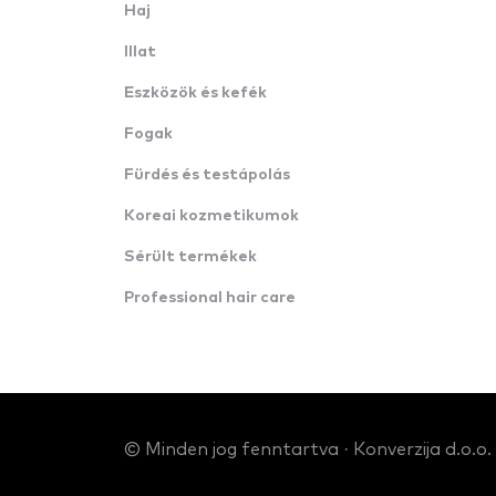
Haj
Illat
Eszközök és kefék
Fogak
Fürdés és testápolás
Koreai kozmetikumok
Sérült termékek
Professional hair care
© Minden jog fenntartva · Konverzija d.o.o.