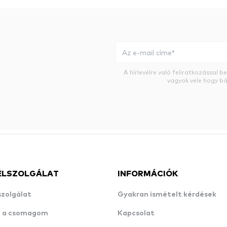
A hírlevélre való feliratkozással 
vagyok vele hogy bá
ÉLSZOLGÁLAT
INFORMÁCIÓK
szolgálat
Gyakran ismételt kérdések
n a csomagom
Kapcsolat