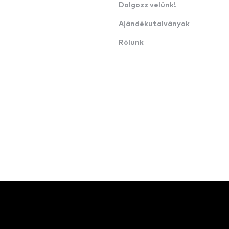
Dolgozz velünk!
Ajándékutalványok
Rólunk