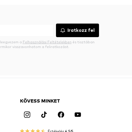
Iratkozz fel
beleegyezem a
Felhasználási Feltételekben
és tisztában
rmikor visszavonhatom a feliratkozást.
KÖVESS MINKET
Értékelés
4.5/5