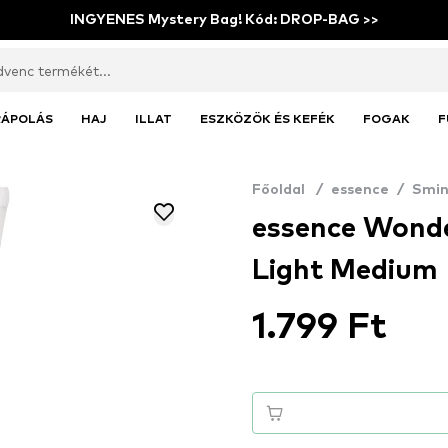
INGYENES Mystery Bag! Kód: DROP-BAG >>
RÁPOLÁS
HAJ
ILLAT
ESZKÖZÖK ÉS KEFÉK
FOGAK
F
Főoldal
/
essence
/
Smin
essence Wonder
Light Medium
1.799 Ft