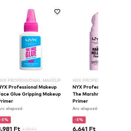
NYX PROFESSIONAL MAKEUP
NYX PROFESSIONAL MAKE
NYX Professional Makeup
NYX Professional Makeu
Face Glue Gripping Makeup
The Marshmellow Smooth
Primer
Primer
rc alapozó
Arc alapozó
-5%
-5%
3.981 Ft
6.641 Ft
4.190 Ft
6.990 Ft