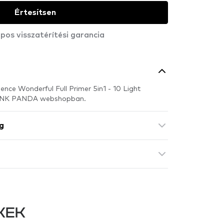
Értesítsen
pos visszatérítési garancia
ence Wonderful Full Primer 5in1 - 10 Light
PINK PANDA webshopban.
g
KEK