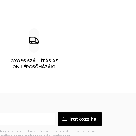
GYORS SZÁLLÍTÁS AZ
ÖN LÉPCSŐHÁZÁIG
Iratkozz fel
beleegyezem a
Felhasználási Feltételekben
és tisztában
rmikor visszavonhatom a feliratkozást.