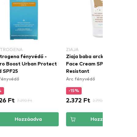
TROGENA
ZIAJA
trogena fényvédő -
Ziaja baba arckrém - Baby
ro Boost Urban Protect
Face Cream SPF30 - Water
id SPF25
Resistant
fényvédő
Arc fényvédő
%
-15%
26 Ft
2.372 Ft
7.290 Ft
2.790 Ft
Hozzáadva
Hozzáadva