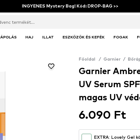
INGYENES Mystery Bag! Kód: DROP-BAG >>
RÁPOLÁS
HAJ
ILLAT
ESZKÖZÖK ÉS KEFÉK
FOGAK
F
Főoldal
/
Garnier
/
Bőrá
Garnier Ambre 
UV Serum SPF
magas UV véd
6.090 Ft
EXTRA: Lovely Gel körömlakk Nail Polish Gloss Like