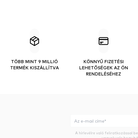
TÖBB MINT 9 MILLIÓ
KÖNNYŰ FIZETÉSI
TERMÉK KISZÁLLÍTVA
LEHETŐSÉGEK AZ ÖN
RENDELÉSÉHEZ
A hírlevélre való feliratkozással 
vagyok vele hogy bá