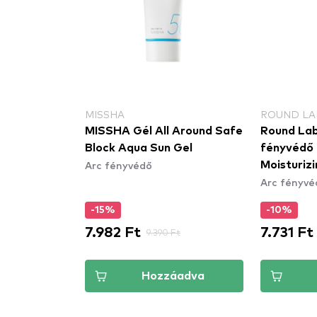
MISSHA
ROUND LA
olaire
MISSHA Gél All Around Safe
Round Lab
SPF50
Block Aqua Sun Gel
fényvédő -
Arc fényvédő
keny bőrre
Moisturiz
Arc fényvé
-15%
-10%
7.982 Ft
7.731 Ft
Ft
9.390 Ft
áadva
Hozzáadva