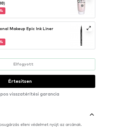
38)
0%
onal Makeup Epic Ink Liner
5%
Elfogyott
Értesítsen
pos visszatérítési garancia
sugárzás elleni védelmet nyújt az arcának.