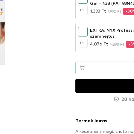
Gel – 438 (PAT48N4
1
1.393 Ft
1.990 Ft
-3
EXTRA: NYX Professi
szemhéjtus
1
4.076 Ft
4.290 Ft
-
28 na
Termék leírás
A készítmény megbízható nap