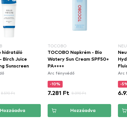
B
TOCOBO
NEU
 hidratáló
TOCOBO Napkrém - Bio
Neu
 Birch Juice
Watery Sun Cream SPF50+
Hyd
ing Sunscreen
PA++++
Flu
dő
Arc fényvédő
Arc 
-10%
-5
7.281 Ft
6.9
8.590 Ft
8.090 Ft
Hozzáadva
Hozzáadva