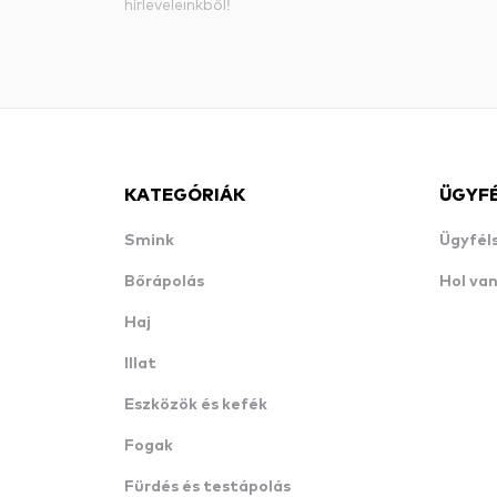
hírleveleinkből!
KATEGÓRIÁK
ÜGYF
Smink
Ügyfél
Bőrápolás
Hol va
Haj
Illat
Eszközök és kefék
Fogak
Fürdés és testápolás