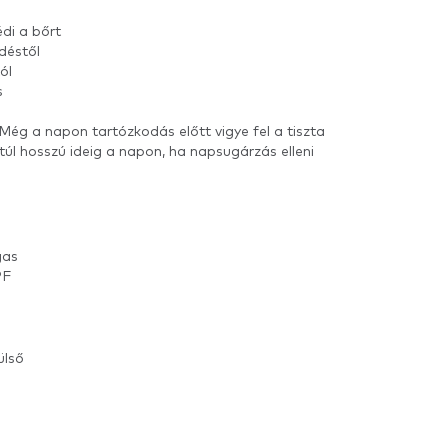
di a bőrt
déstől
ól
s
. Még a napon tartózkodás előtt vigye fel a tiszta
túl hosszú ideig a napon, ha napsugárzás elleni
gas
PF
ülső