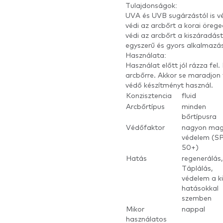
Tulajdonságok:
UVA és UVB sugárzástól is vé
védi az arcbőrt a korai örege
védi az arcbőrt a kiszáradást
egyszerű és gyors alkalmazá
Használata:
Használat előtt jól rázza fel
arcbőrre. Akkor se maradjon 
védő készítményt használ.
Konzisztencia
fluid
Arcbőrtípus
minden
bőrtípusra
Védőfaktor
nagyon ma
védelem (S
50+)
Hatás
regenerálás,
Táplálás,
védelem a k
hatásokkal
szemben
Mikor
nappal
használatos