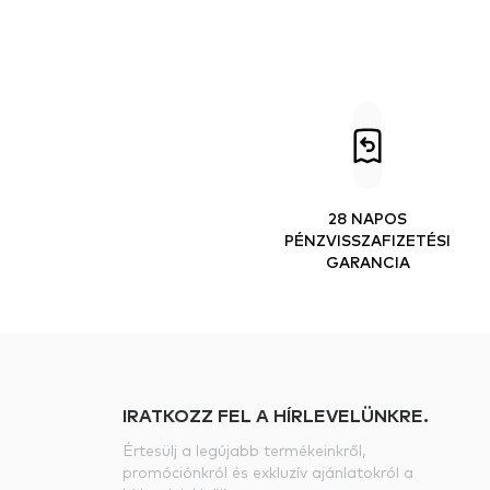
28 NAPOS
PÉNZVISSZAFIZETÉSI
GARANCIA
IRATKOZZ FEL A HÍRLEVELÜNKRE.
Értesülj a legújabb termékeinkről,
promóciónkról és exkluzív ajánlatokról a