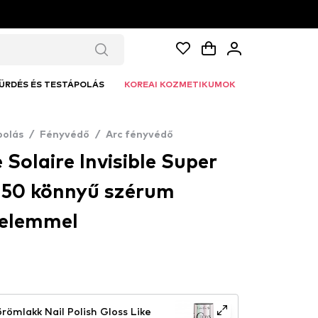
ÜRDÉS ÉS TESTÁPOLÁS
KOREAI KOZMETIKUMOK
polás
/
Fényvédő
/
Arc fényvédő
Solaire Invisible Super
50 könnyű szérum
elemmel