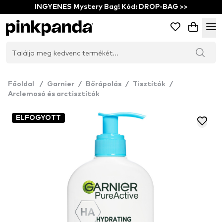
INGYENES Mystery Bag! Kód: DROP-BAG >>
Főoldal
/
Garnier
/
Bőrápolás
/
Tisztítók
/
Arclemosó és arctisztítók
ELFOGYOTT