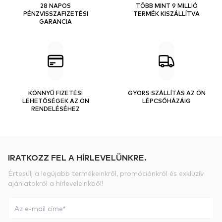
28 NAPOS
TÖBB MINT 9 MILLIÓ
PÉNZVISSZAFIZETÉSI
TERMÉK KISZÁLLÍTVA
GARANCIA
KÖNNYŰ FIZETÉSI
GYORS SZÁLLÍTÁS AZ ÖN
LEHETŐSÉGEK AZ ÖN
LÉPCSŐHÁZÁIG
RENDELÉSÉHEZ
IRATKOZZ FEL A HÍRLEVELÜNKRE.
Értesülj a legújabb termékeinkről, promóciónkról és exkluzív
ajánlatokról a hírleveleinkből!