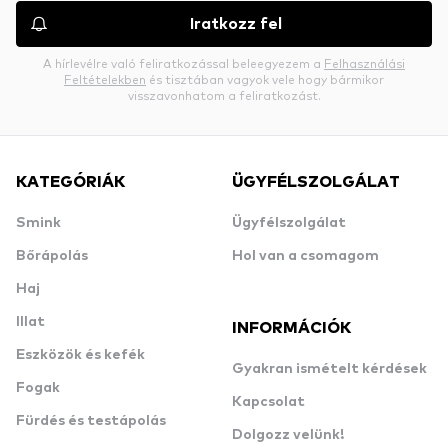
Iratkozz fel
A hírlevélre való feliratkozással beleegyezem a
Felhasználási
Feltételekben
és tisztában vagyok vele hogy bármikor
visszavonhatom a feliratkozást.
KATEGÓRIÁK
ÜGYFÉLSZOLGÁLAT
Smink
Ügyfélszolgálat
Bőrápolás
Hol van a csomagom
Haj
Illat
INFORMÁCIÓK
Eszközök és kefék
Gyakran ismételt kérdések
Fogak
Kapcsolat
Fürdés és testápolás
Dolgozz velünk!