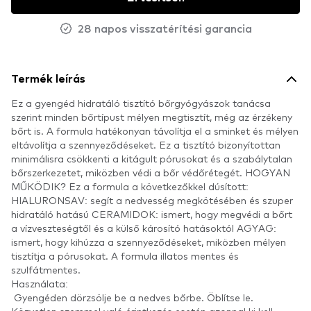
28 napos visszatérítési garancia
Termék leírás
Ez a gyengéd hidratáló tisztító bőrgyógyászok tanácsa
szerint minden bőrtípust mélyen megtisztít, még az érzékeny
bőrt is. A formula hatékonyan távolítja el a sminket és mélyen
eltávolítja a szennyeződéseket. Ez a tisztító bizonyítottan
minimálisra csökkenti a kitágult pórusokat és a szabálytalan
bőrszerkezetet, miközben védi a bőr védőrétegét. HOGYAN
MŰKÖDIK? Ez a formula a következőkkel dúsított:
HIALURONSAV: segít a nedvesség megkötésében és szuper
hidratáló hatású CERAMIDOK: ismert, hogy megvédi a bőrt
a vízveszteségtől és a külső károsító hatásoktól AGYAG:
ismert, hogy kihúzza a szennyeződéseket, miközben mélyen
tisztítja a pórusokat. A formula illatos mentes és
szulfátmentes.
Használata:
Gyengéden dörzsölje be a nedves bőrbe. Öblítse le.