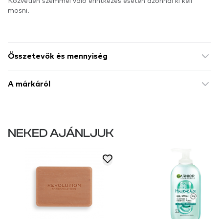
Közvetlen szemmel való érintkezés esetén azonnal ki kell
mosni.
Összetevők és mennyiség
A márkáról
NEKED AJÁNLJUK