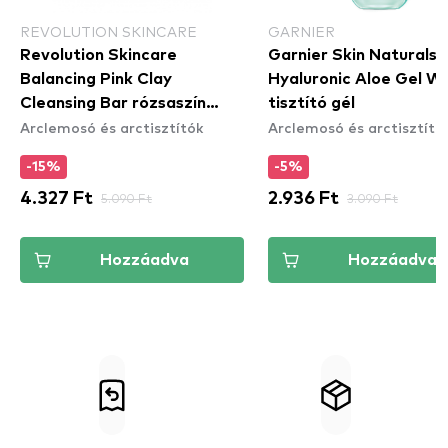
REVOLUTION SKINCARE
GARNIER
Revolution Skincare
Garnier Skin Naturals
Balancing Pink Clay
Hyaluronic Aloe Gel W
Cleansing Bar rózsaszín
tisztító gél
Arclemosó és arctisztítók
Arclemosó és arctisztító
agyagos szappan
-15%
-5%
4.327 Ft
5.090 Ft
2.936 Ft
3.090 Ft
Hozzáadva
Hozzáadva