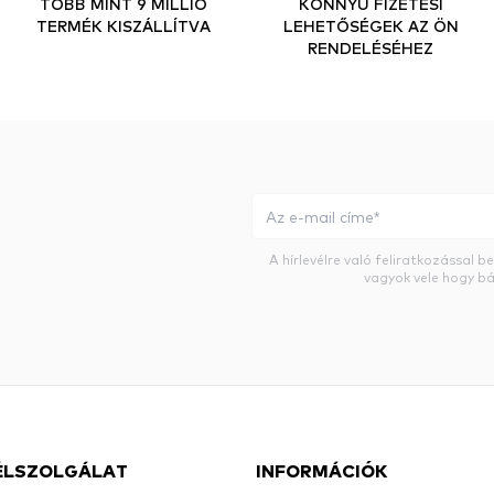
TÖBB MINT 9 MILLIÓ
KÖNNYŰ FIZETÉSI
TERMÉK KISZÁLLÍTVA
LEHETŐSÉGEK AZ ÖN
RENDELÉSÉHEZ
A hírlevélre való feliratkozással 
vagyok vele hogy bá
ÉLSZOLGÁLAT
INFORMÁCIÓK