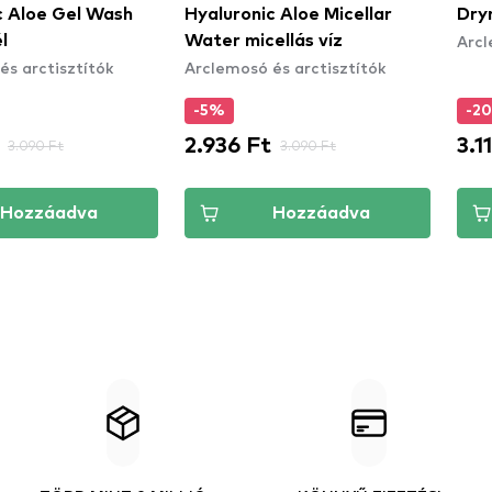
c Aloe Gel Wash
Hyaluronic Aloe Micellar
Dry
Arcl
l
Water micellás víz
és arctisztítók
Arclemosó és arctisztítók
-5%
-2
2.936 Ft
3.1
3.090 Ft
3.090 Ft
Hozzáadva
Hozzáadva