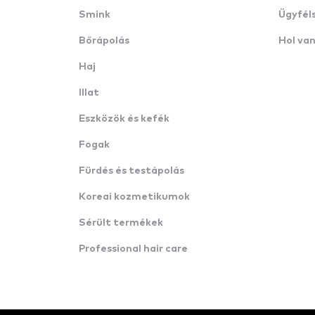
Smink
Ügyfél
Bőrápolás
Hol va
Haj
Illat
Eszközök és kefék
Fogak
Fürdés és testápolás
Koreai kozmetikumok
Sérült termékek
Professional hair care