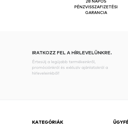
28 NAPOS
PÉNZVISSZAFIZETÉSI
GARANCIA
IRATKOZZ FEL A HÍRLEVELÜNKRE.
Értesülj a legújabb termékeinkről,
promóciónkról és exkluzív ajánlatokról a
hírleveleinkből!
KATEGÓRIÁK
ÜGYF