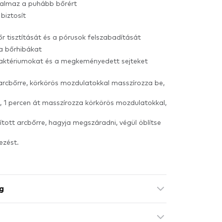
rtalmaz a puhább bőrért
biztosít
bőr tisztítását és a pórusok felszabadítását
 a bőrhibákat
 a baktériumokat és a megkeményedett sejteket
s arcbőrre, körkörös mozdulatokkal masszírozza be,
e, 1 percen át masszírozza körkörös mozdulatokkal,
ított arcbőrre, hagyja megszáradni, végül öblítse
ezést.
g