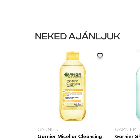
NEKED AJÁNLJUK
INCARE
GARNIER
GARNIER
care
Garnier Micellar Cleansing
Garnier S