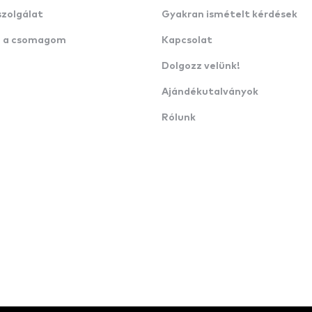
szolgálat
Gyakran ismételt kérdések
n a csomagom
Kapcsolat
Dolgozz velünk!
Ajándékutalványok
Rólunk