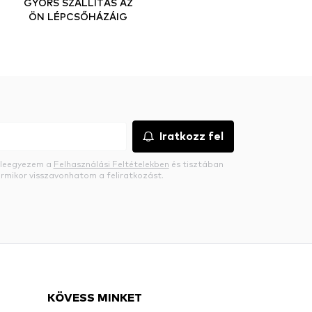
GYORS SZÁLLÍTÁS AZ
ÖN LÉPCSŐHÁZÁIG
Iratkozz fel
beleegyezem a
Felhasználási Feltételekben
és tisztában
rmikor visszavonhatom a feliratkozást.
KÖVESS MINKET