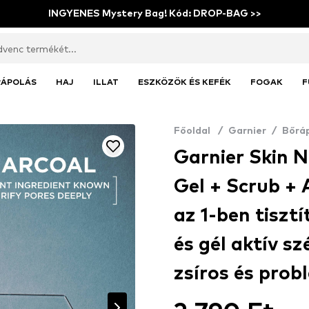
INGYENES Mystery Bag! Kód: DROP-BAG >>
RÁPOLÁS
HAJ
ILLAT
ESZKÖZÖK ÉS KEFÉK
FOGAK
F
Főoldal
/
Garnier
/
Bőrá
Garnier Skin N
Gel + Scrub +
az 1-ben tiszt
és gél aktív sz
zsíros és prob