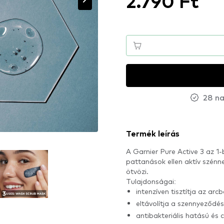
2.790 Ft
28 na
Termék leírás
A Garnier Pure Active 3 az 1-
pattanások ellen aktív szénne
ötvözi.
Tulajdonságai:
intenzíven tisztítja az arc
eltávolítja a szennyeződé
antibakteriális hatású és 