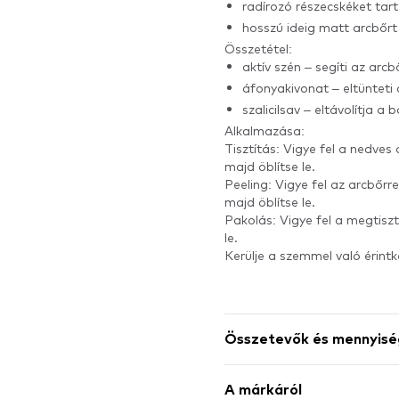
radírozó részecskéket ta
hosszú ideig matt arcbőrt 
Összetétel:
aktív szén – segíti az arc
áfonyakivonat – eltünteti
szalicilsav – eltávolítja
Alkalmazása:
Tisztítás: Vigye fel a nedve
majd öblítse le.
Peeling: Vigye fel az arcbőrr
majd öblítse le.
Pakolás: Vigye fel a megtiszt
le.
Kerülje a szemmel való érintk
Összetevők és mennyisé
A márkáról