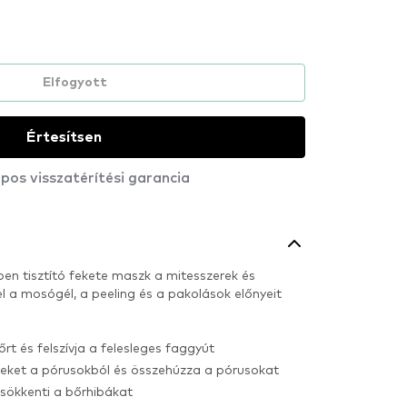
Elfogyott
Értesítsen
pos visszatérítési garancia
ben tisztító fekete maszk a mitesszerek és
l a mosógél, a peeling és a pakolások előnyeit
bőrt és felszívja a felesleges faggyút
seket a pórusokból és összehúzza a pórusokat
csökkenti a bőrhibákat