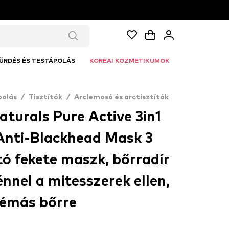
ÜRDÉS ÉS TESTÁPOLÁS
KOREAI KOZMETIKUMOK
polás
/
Tisztítók
/
Arclemosó és arctisztítók
aturals Pure Active 3in1
 Anti-Blackhead Mask 3
ító fekete maszk, bőrradír
énnel a mitesszerek ellen,
lémás bőrre