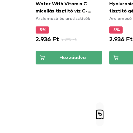
lay
Water With Vitamin C
Hyaluroni
ózsaszín
micellás tisztító víz C-
tisztító gé
isztítók
Arclemosó és arctisztítók
Arclemosó 
n
vitaminnal
-5%
-5%
2.936 Ft
2.936 Ft
Ft
3.090 Ft
áadva
Hozzáadva