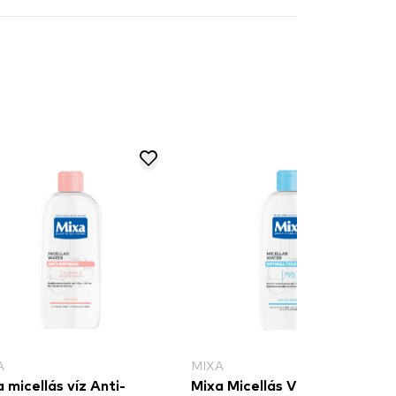
A
MIXA
 micellás víz Anti-
Mixa Micellás Víz Optimal