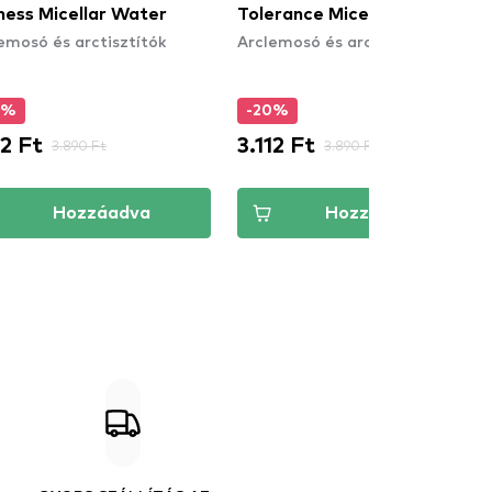
ness Micellar Water
Tolerance Micellar Water
emosó és arctisztítók
Arclemosó és arctisztítók
0%
-20%
12 Ft
3.112 Ft
3.890 Ft
3.890 Ft
Hozzáadva
Hozzáadva