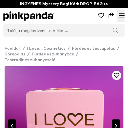
INGYENES Mystery Bag! Kód: DROP-BAG >>
Főoldal
/
I Love... Cosmetics
/
Fürdés és testápolás
/
Bőrápolás
/
Fürdés és zuhanyzás
/
Testradír és zuhanyzselé