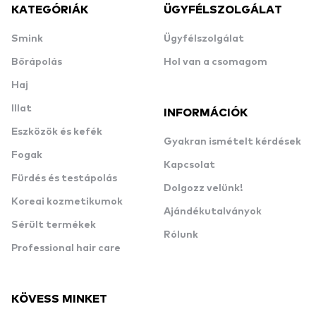
KATEGÓRIÁK
ÜGYFÉLSZOLGÁLAT
Smink
Ügyfélszolgálat
Bőrápolás
Hol van a csomagom
Haj
Illat
INFORMÁCIÓK
Eszközök és kefék
Gyakran ismételt kérdések
Fogak
Kapcsolat
Fürdés és testápolás
Dolgozz velünk!
Koreai kozmetikumok
Ajándékutalványok
Sérült termékek
Rólunk
Professional hair care
KÖVESS MINKET