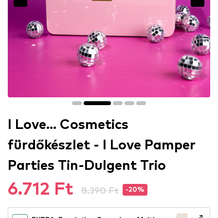
I Love... Cosmetics
fürdőkészlet - I Love Pamper
Parties Tin-Dulgent Trio
6.712 Ft
8.390 Ft
-20%