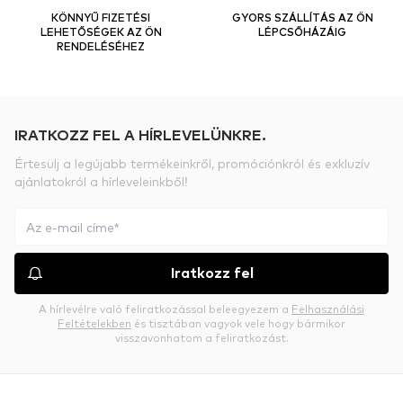
KÖNNYŰ FIZETÉSI
GYORS SZÁLLÍTÁS AZ ÖN
LEHETŐSÉGEK AZ ÖN
LÉPCSŐHÁZÁIG
RENDELÉSÉHEZ
IRATKOZZ FEL A HÍRLEVELÜNKRE.
Értesülj a legújabb termékeinkről, promóciónkról és exkluzív
ajánlatokról a hírleveleinkből!
Iratkozz fel
A hírlevélre való feliratkozással beleegyezem a
Felhasználási
Feltételekben
és tisztában vagyok vele hogy bármikor
visszavonhatom a feliratkozást.