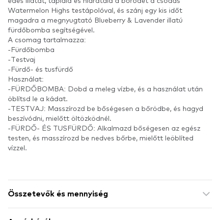
édes illatát, tápláld és hidratáld a bőrödet a csodás
Watermelon Highs testápolóval, és szánj egy kis időt
magadra a megnyugtató Blueberry & Lavender illatú
fürdőbomba segítségével.
A csomag tartalmazza:
-Fürdőbomba
-Testvaj
-Fürdő- és tusfürdő
Használat:
-FÜRDŐBOMBA: Dobd a meleg vízbe, és a használat után
öblítsd le a kádat.
-TESTVAJ: Masszírozd be bőségesen a bőrödbe, és hagyd
beszívódni, mielőtt öltözködnél.
-FÜRDŐ- ÉS TUSFÜRDŐ: Alkalmazd bőségesen az egész
testen, és masszírozd be nedves bőrbe, mielőtt leöblíted
vízzel.
Összetevők és mennyiség