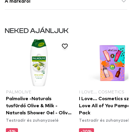
A márkáról
NEKED AJÁNLJUK
PALMOLIVE
I LOVE... COSMETICS
Palmolive -Naturals
I Love... Cosmetics szet
tusfürdő Olive & Milk -
Love All of You Pampe
Naturals Shower Gel - Olive
Pack
Testradír és zuhanyzselé
Testradír és zuhanyzselé
& Milk (500ml)
-5%
-20%