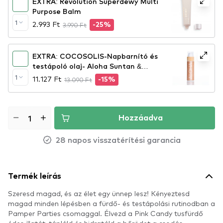
EXTRA: Revolution Superdewy Multi
Purpose Balm
1
2.993 Ft
3.990 Ft
-25%
EXTRA: COCOSOLIS-Napbarnító és
testápoló olaj- Aloha Suntan &
Body Oil - 110ml
1
11.127 Ft
13.090 Ft
-15%
Hozzáadva
28 napos visszatérítési garancia
Termék leírás
Szeresd magad, és az élet egy ünnep lesz! Kényeztesd
magad minden lépésben a fürdő- és testápolási rutinodban a
Pamper Parties csomaggal. Élvezd a Pink Candy tusfürdő