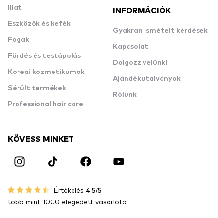
Illat
INFORMÁCIÓK
Eszközök és kefék
Gyakran ismételt kérdések
Fogak
Kapcsolat
Fürdés és testápolás
Dolgozz velünk!
Koreai kozmetikumok
Ajándékutalványok
Sérült termékek
Rólunk
Professional hair care
KÖVESS MINKET
Értékelés
4.5/5
több mint 1000 elégedett vásárlótól