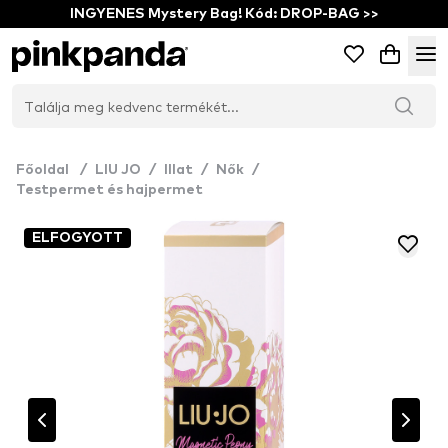
INGYENES Mystery Bag! Kód: DROP-BAG >>
Főoldal
/
LIU JO
/
Illat
/
Nők
/
Testpermet és hajpermet
ELFOGYOTT