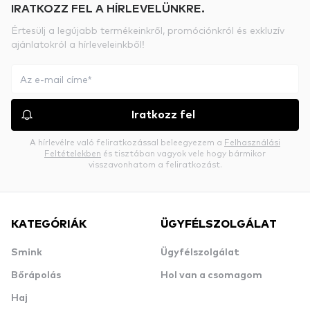
IRATKOZZ FEL A HÍRLEVELÜNKRE.
Értesülj a legújabb termékeinkről, promóciónkról és exkluzív
ajánlatokról a hírleveleinkből!
Iratkozz fel
A hírlevélre való feliratkozással beleegyezem a
Felhasználási
Feltételekben
és tisztában vagyok vele hogy bármikor
visszavonhatom a feliratkozást.
KATEGÓRIÁK
ÜGYFÉLSZOLGÁLAT
Smink
Ügyfélszolgálat
Bőrápolás
Hol van a csomagom
Haj