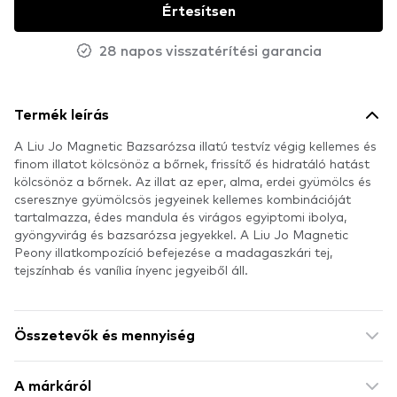
Értesítsen
28 napos visszatérítési garancia
Termék leírás
A Liu Jo Magnetic Bazsarózsa illatú testvíz végig kellemes és
finom illatot kölcsönöz a bőrnek, frissítő és hidratáló hatást
kölcsönöz a bőrnek. Az illat az eper, alma, erdei gyümölcs és
cseresznye gyümölcsös jegyeinek kellemes kombinációját
tartalmazza, édes mandula és virágos egyiptomi ibolya,
gyöngyvirág és bazsarózsa jegyekkel. A Liu Jo Magnetic
Peony illatkompozíció befejezése a madagaszkári tej,
tejszínhab és vanília ínyenc jegyeiből áll.
Összetevők és mennyiség
A márkáról