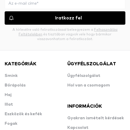
Iratkozz fel
A hírlevélre való feliratkozással beleegyezem a
Felhasználási
Feltételekben
és tisztában vagyok vele hogy bármikor
visszavonhatom a feliratkozást.
KATEGÓRIÁK
ÜGYFÉLSZOLGÁLAT
Smink
Ügyfélszolgálat
Bőrápolás
Hol van a csomagom
Haj
Illat
INFORMÁCIÓK
Eszközök és kefék
Gyakran ismételt kérdések
Fogak
Kapcsolat