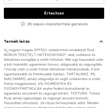
Értesítsen
28 napos visszatérítési garancia
Termék leírás
Új, nagyon magas SPF50+ védelemmel rendelkező fluid.
BŐRÜN TESZTELT HATÉKONYSÁG*: védi, csökkenti és
láthatóan korrigálja a sötét foltokat. Már egy használat után
a bőr hidratált, egyenletes tónusú, világosabb és ragyogóbb.
1 hónap után a sötét foltok láthatóan halványodnak. A bőr
egyenletesebb és fiatalosabb hatású. TARTALMAZ: 3%
NIACINAMID, amely világosítja és segít csökkenteni a sötét
foltok megjelenését. 4% PIGMENTEK ÉS
GYÖNGYPARTIKULÁK enyhe fedést biztosítanak az
egyenletes arcszínért és ragyogó bőrért. TEXTÚRA: Tinted
fluid, amely egészséges és ragyogó arcszínt biztosít.
Használati útmutató: Jól rázza fel használat előtt. Minden
reggel egyenletesen alkalmazza bőrápolási rutinja utolsó