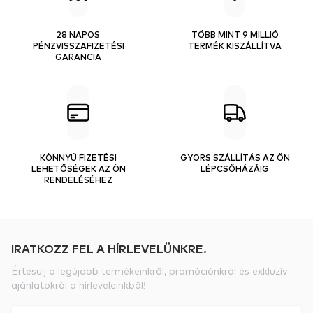
28 NAPOS
TÖBB MINT 9 MILLIÓ
PÉNZVISSZAFIZETÉSI
TERMÉK KISZÁLLÍTVA
GARANCIA
KÖNNYŰ FIZETÉSI
GYORS SZÁLLÍTÁS AZ ÖN
LEHETŐSÉGEK AZ ÖN
LÉPCSŐHÁZÁIG
RENDELÉSÉHEZ
IRATKOZZ FEL A HÍRLEVELÜNKRE.
Értesülj a legújabb termékeinkről, promóciónkról és exkluzív
ajánlatokról a hírleveleinkből!