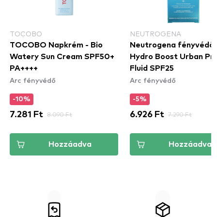
TOCOBO
NEUTROGENA
TOCOBO Napkrém - Bio
Neutrogena fényvédő 
Watery Sun Cream SPF50+
Hydro Boost Urban Pr
PA++++
Fluid SPF25
Arc fényvédő
Arc fényvédő
-10%
-5%
7.281 Ft
8.090 Ft
6.926 Ft
7.290 Ft
Hozzáadva
Hozzáadva