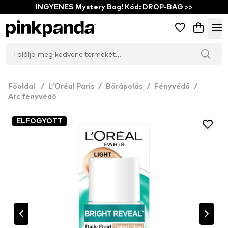
INGYENES Mystery Bag! Kód: DROP-BAG >>
Főoldal
/
L’Oréal Paris
/
Bőrápolás
/
Fényvédő
/
Arc fényvédő
ELFOGYOTT