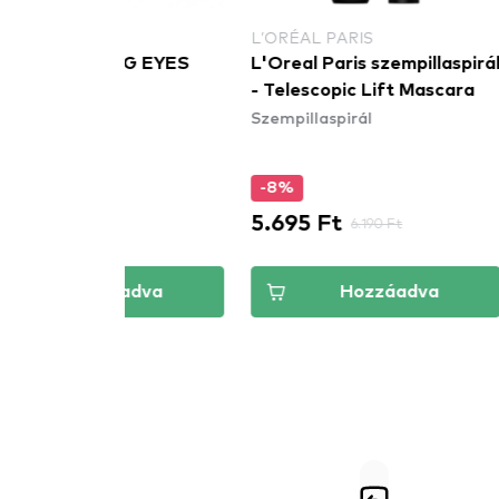
L’ORÉAL PARIS
MAX FACT
NG EYES
L'Oreal Paris szempillaspirál
Max Factor
- Telescopic Lift Mascara
Masterpie
Szempillaspirál
Mascara
Szempillasp
-8%
-5%
5.695 Ft
5.501 Ft
6.190 Ft
áadva
Hozzáadva