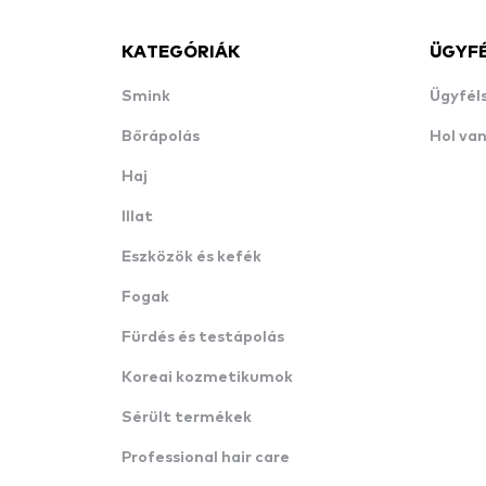
KATEGÓRIÁK
ÜGYF
Smink
Ügyfél
Bőrápolás
Hol va
Haj
Illat
Eszközök és kefék
Fogak
Fürdés és testápolás
Koreai kozmetikumok
Sérült termékek
Professional hair care