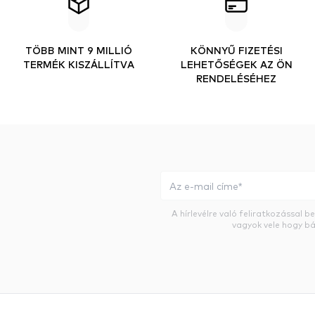
TÖBB MINT 9 MILLIÓ
KÖNNYŰ FIZETÉSI
TERMÉK KISZÁLLÍTVA
LEHETŐSÉGEK AZ ÖN
RENDELÉSÉHEZ
A hírlevélre való feliratkozással 
vagyok vele hogy bá