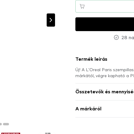
28 na
Termék leírás
Új! A L'Oreal Paris szempilla
márkától, végre kapható a
Összetevők és mennyisé
A márkáról