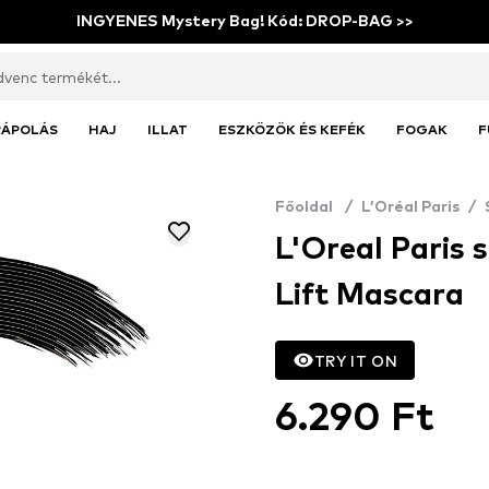
INGYENES Mystery Bag! Kód: DROP-BAG >>
RÁPOLÁS
HAJ
ILLAT
ESZKÖZÖK ÉS KEFÉK
FOGAK
F
Főoldal
/
L’Oréal Paris
/
L'Oreal Paris 
Lift Mascara
TRY IT ON
6.290 Ft