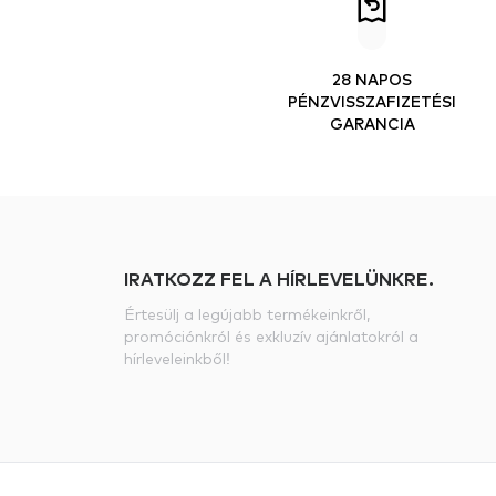
28 NAPOS
PÉNZVISSZAFIZETÉSI
GARANCIA
IRATKOZZ FEL A HÍRLEVELÜNKRE.
Értesülj a legújabb termékeinkről,
promóciónkról és exkluzív ajánlatokról a
hírleveleinkből!