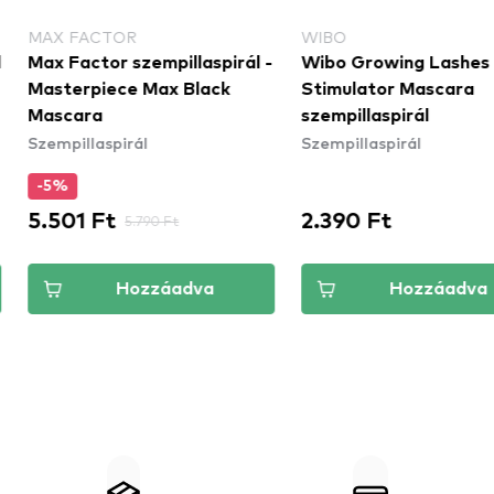
OR
WIBO
NA
 szempillaspirál -
Wibo Growing Lashes
NAM
Szem
ce Max Black
Stimulator Mascara
szempillaspirál
irál
Szempillaspirál
2.390 Ft
5.
5.790 Ft
Hozzáadva
Hozzáadva