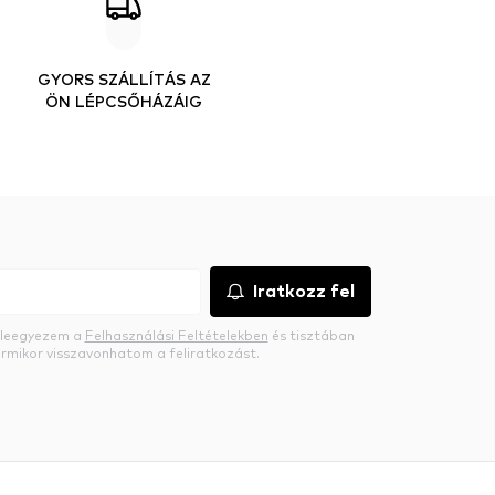
GYORS SZÁLLÍTÁS AZ
ÖN LÉPCSŐHÁZÁIG
Iratkozz fel
beleegyezem a
Felhasználási Feltételekben
és tisztában
rmikor visszavonhatom a feliratkozást.