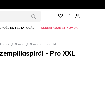
ÜRDÉS ÉS TESTÁPOLÁS
KOREAI KOZMETIKUMOK
Smink
/
Szem
/
Szempillaspirál
szempillaspirál - Pro XXL