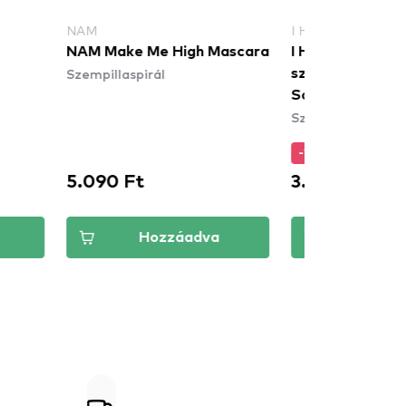
M
I HEART REVOLUTION
 Make Me High Mascara
I Heart Revolution
pillaspirál
szempillaspirál Butterfly
Soft Flutter Lash Mascara
Szempillaspirál
-15%
090 Ft
3.307 Ft
3.890 Ft
Hozzáadva
Hozzáadva