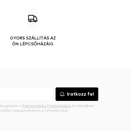
GYORS SZÁLLÍTÁS AZ
ÖN LÉPCSŐHÁZÁIG
Iratkozz fel
beleegyezem a
Felhasználási Feltételekben
és tisztában
rmikor visszavonhatom a feliratkozást.