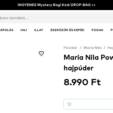
INGYENES Mystery Bag! Kód: DROP-BAG >>
RÁPOLÁS
HAJ
ILLAT
ESZKÖZÖK ÉS KEFÉK
FOGAK
F
Főoldal
/
Maria Nila
/
Ha
Maria Nila Po
hajpúder
8.990 Ft