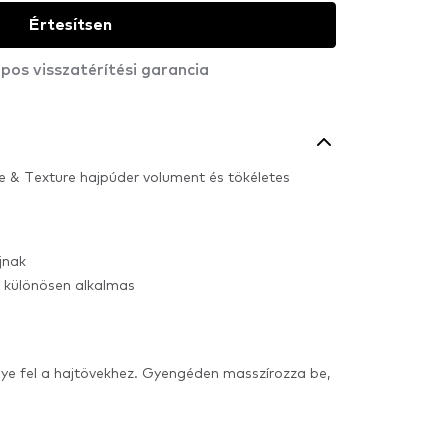
Értesítsen
pos visszatérítési garancia
e & Texture hajpúder volument és tökéletes
jnak
a különösen alkalmas
igye fel a hajtövekhez. Gyengéden masszírozza be,