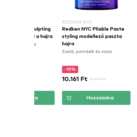
REDKEN NYC
REDKEN N
 Sculpting
Redken NYC Pliable Paste
Redken N
 gél a hajra
styling modellező paszta
Hair Powd
viasz
hajra
hatásért
Zselé, pomádé és viasz
Zselé, pom
-10%
-10%
10.161 Ft
10.161 F
 Ft
11.290 Ft
áadva
Hozzáadva