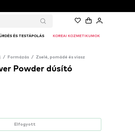
ÜRDÉS ÉS TESTÁPOLÁS
KOREAI KOZMETIKUMOK
j
/
Formázás
/
Zselé, pomádé és viasz
wer Powder dúsító
Elfogyott