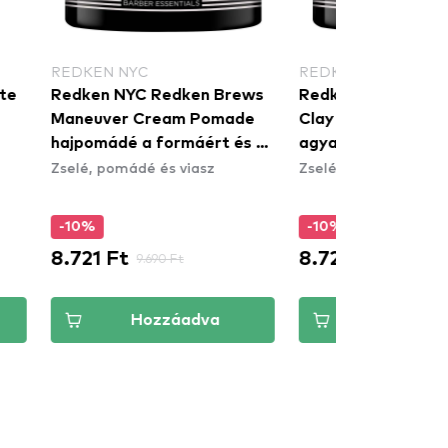
KEN NYC
REDKEN NYC
ken NYC Redken Brews
Redken NYC Redken Brews
euver Cream Pomade
Clay Pomade hajformázó
pomádé a formáért és a
agyaggal
é, pomádé és viasz
Zselé, pomádé és viasz
lásért
0%
-10%
21 Ft
8.721 Ft
9.690 Ft
9.690 Ft
Hozzáadva
Hozzáadva