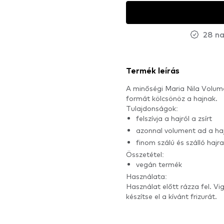
28 na
Termék leírás
A minőségi Maria Nila Volum
formát kölcsönöz a hajnak.
Tulajdonságok:
felszívja a hajról a zsírt
azonnal volument ad a ha
finom szálú és szálló hajr
Összetétel:
vegán termék
Használata:
Használat előtt rázza fel. V
készítse el a kívánt frizurát.