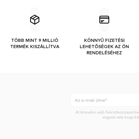
TÖBB MINT 9 MILLIÓ
KÖNNYŰ FIZETÉSI
TERMÉK KISZÁLLÍTVA
LEHETŐSÉGEK AZ ÖN
RENDELÉSÉHEZ
A hírlevélre való feliratkozással 
vagyok vele hogy bá