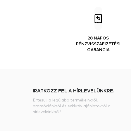
28 NAPOS
PÉNZVISSZAFIZETÉSI
GARANCIA
IRATKOZZ FEL A HÍRLEVELÜNKRE.
Értesülj a legújabb termékeinkről,
promóciónkról és exkluzív ajánlatokról a
hírleveleinkből!