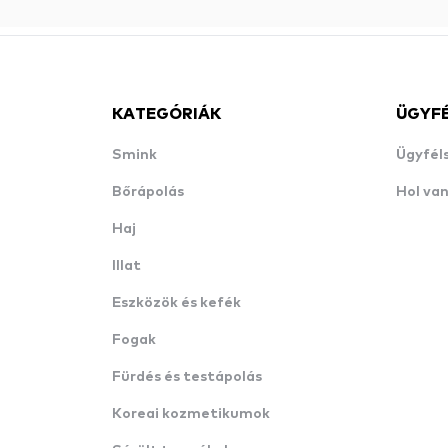
KATEGÓRIÁK
ÜGYF
Smink
Ügyfél
Bőrápolás
Hol va
Haj
Illat
Eszközök és kefék
Fogak
Fürdés és testápolás
Koreai kozmetikumok