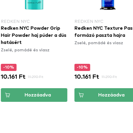
YC
REDKEN NYC
RED
YC Powder Grip
Redken NYC Texture Paste
Red
er haj púder a dús
formázó paszta hajra
Man
Zselé, pomádé és viasz
haj
ádé és viasz
Zsel
fixá
-10%
-1
t
10.161 Ft
8.7
11.290 Ft
11.290 Ft
Hozzáadva
Hozzáadva