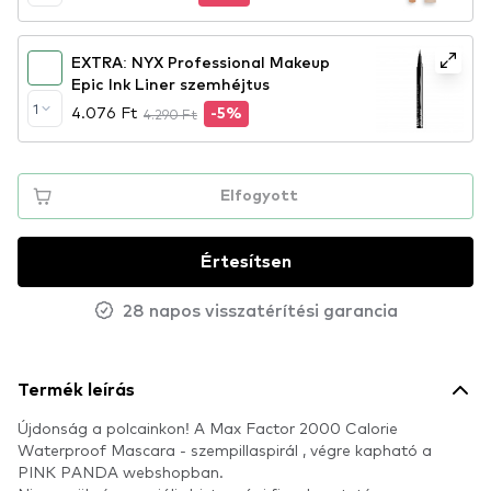
EXTRA: NYX Professional Makeup
Epic Ink Liner szemhéjtus
1
4.076 Ft
4.290 Ft
-5%
Elfogyott
Értesítsen
28 napos visszatérítési garancia
Termék leírás
Újdonság a polcainkon! A Max Factor 2000 Calorie
Waterproof Mascara - szempillaspirál , végre kapható a
PINK PANDA webshopban.