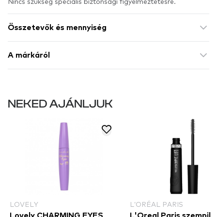
Nincs szükség speciális biztonsági figyelmeztetésre.
Összetevők és mennyiség
A márkáról
NEKED AJÁNLJUK
LOVELY
L’ORÉAL PARIS
Lovely CHARMING EYES
L'Oreal Paris szempilla