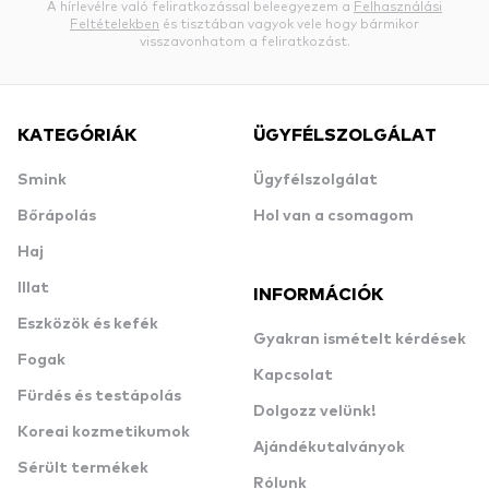
A hírlevélre való feliratkozással beleegyezem a
Felhasználási
Feltételekben
és tisztában vagyok vele hogy bármikor
visszavonhatom a feliratkozást.
KATEGÓRIÁK
ÜGYFÉLSZOLGÁLAT
Smink
Ügyfélszolgálat
Bőrápolás
Hol van a csomagom
Haj
Illat
INFORMÁCIÓK
Eszközök és kefék
Gyakran ismételt kérdések
Fogak
Kapcsolat
Fürdés és testápolás
Dolgozz velünk!
Koreai kozmetikumok
Ajándékutalványok
Sérült termékek
Rólunk