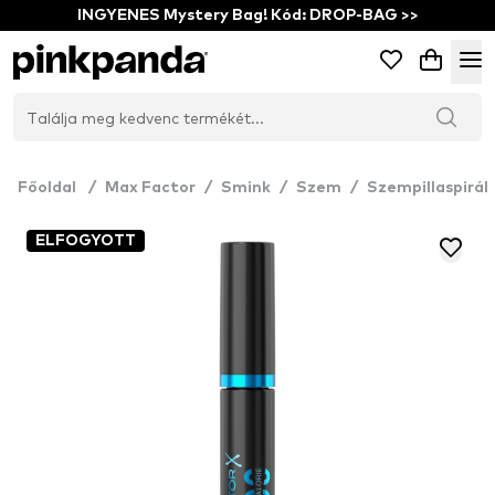
INGYENES Mystery Bag! Kód: DROP-BAG >>
Főoldal
/
Max Factor
/
Smink
/
Szem
/
Szempillaspirál
ELFOGYOTT