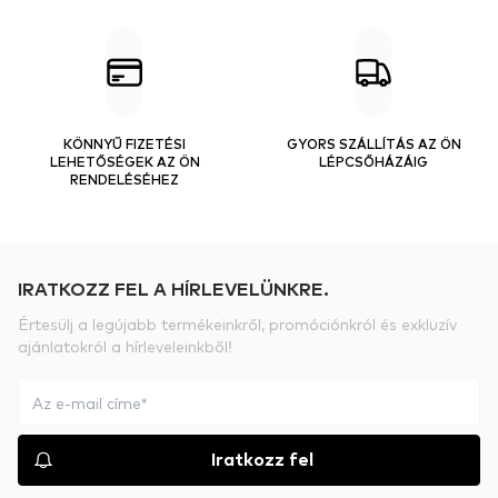
KÖNNYŰ FIZETÉSI
GYORS SZÁLLÍTÁS AZ ÖN
LEHETŐSÉGEK AZ ÖN
LÉPCSŐHÁZÁIG
RENDELÉSÉHEZ
IRATKOZZ FEL A HÍRLEVELÜNKRE.
Értesülj a legújabb termékeinkről, promóciónkról és exkluzív
ajánlatokról a hírleveleinkből!
Iratkozz fel