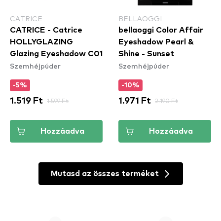
CATRICE
BELLAOGGI
CATRICE - Catrice
bellaoggi Color Affair
HOLLYGLAZING
Eyeshadow Pearl &
Glazing Eyeshadow C01
Shine - Sunset
Szemhéjpúder
Szemhéjpúder
-5%
-10%
1.519 Ft
1.599 Ft
1.971 Ft
2.190 Ft
Hozzáadva
Hozzáadva
Mutasd az összes terméket