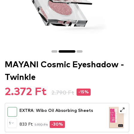
MAYANI Cosmic Eyeshadow -
Twinkle
2.372 Ft
2.790 Ft
-15%
EXTRA: Wibo Oil Absorbing Sheets
1
833 Ft
1.190 Ft
-30%