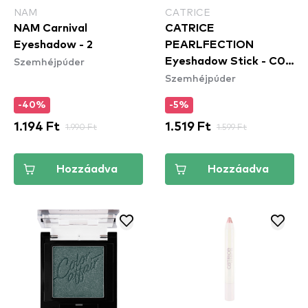
NAM
CATRICE
NAM Carnival
CATRICE
Eyeshadow - 2
PEARLFECTION
Szemhéjpúder
Eyeshadow Stick - C01
Szemhéjpúder
Sparkles Of Pearls
-40%
-5%
1.194 Ft
1.990 Ft
1.519 Ft
1.599 Ft
Hozzáadva
Hozzáadva