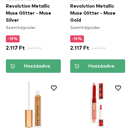
Revolution Metallic
Revolution Metallic
Muse Glitter - Muse
Muse Glitter - Muse
Silver
Gold
Szemhéjpúder
Szemhéjpúder
-15%
-15%
2.117 Ft
2.490 Ft
2.117 Ft
2.490 Ft
Hozzáadva
Hozzáadva