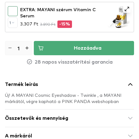
EXTRA: MAYANI szérum Vitamin C
Serum
1
3.307 Ft
3.890 Ft
-15%
Hozzáadva
28 napos visszatérítési garancia
Termék leírás
Új! A MAYANI Cosmic Eyeshadow - Twinkle , a MAYANI
márkától, végre kapható a PINK PANDA webshopban
Összetevők és mennyiség
A márkáról