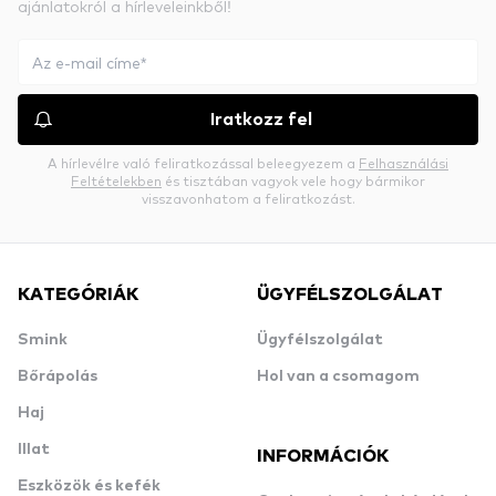
ajánlatokról a hírleveleinkből!
Iratkozz fel
A hírlevélre való feliratkozással beleegyezem a
Felhasználási
Feltételekben
és tisztában vagyok vele hogy bármikor
visszavonhatom a feliratkozást.
KATEGÓRIÁK
ÜGYFÉLSZOLGÁLAT
Smink
Ügyfélszolgálat
Bőrápolás
Hol van a csomagom
Haj
Illat
INFORMÁCIÓK
Eszközök és kefék