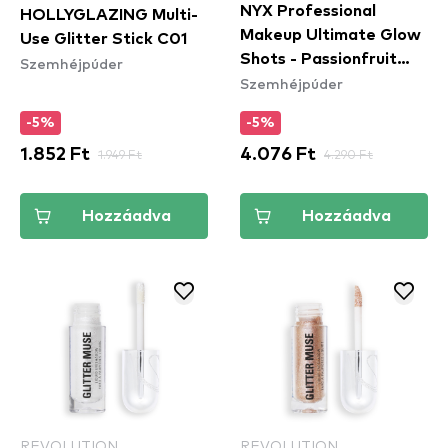
NYX Professional
HOLLYGLAZING Multi-
Makeup Ultimate Glow
Use Glitter Stick C01
Shots - Passionfruit
Szemhéjpúder
Szemhéjpúder
Posh (UGS17) -
szemhéjfesték
-5%
-5%
1.852 Ft
1.949 Ft
4.076 Ft
4.290 Ft
Hozzáadva
Hozzáadva
REVOLUTION
REVOLUTION