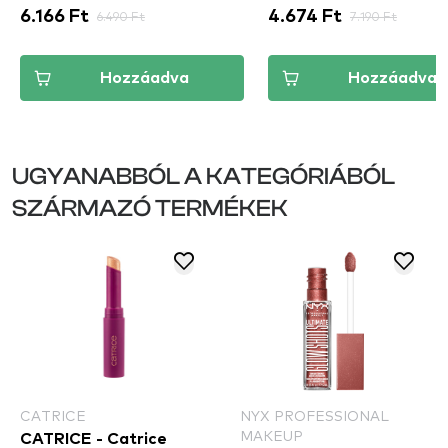
6.166 Ft
6.490 Ft
4.674 Ft
7.190 Ft
Hozzáadva
Hozzáadva
UGYANABBÓL A KATEGÓRIÁBÓL
SZÁRMAZÓ TERMÉKEK
CATRICE
NYX PROFESSIONAL
MAKEUP
CATRICE - Catrice