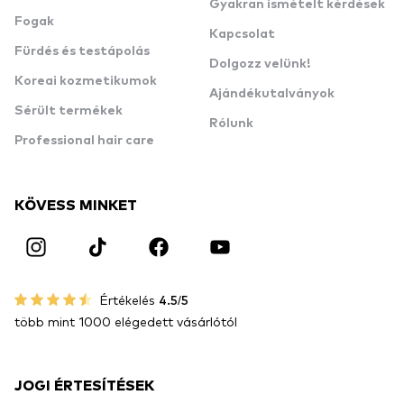
Gyakran ismételt kérdések
Fogak
Kapcsolat
Fürdés és testápolás
Dolgozz velünk!
Koreai kozmetikumok
Ajándékutalványok
Sérült termékek
Rólunk
Professional hair care
KÖVESS MINKET
Értékelés
4.5/5
több mint 1000 elégedett vásárlótól
JOGI ÉRTESÍTÉSEK