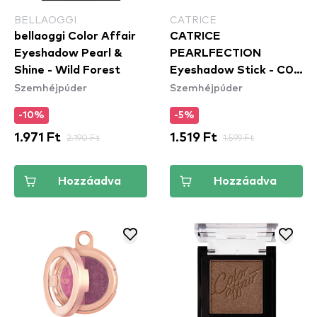
BELLAOGGI
CATRICE
bellaoggi Color Affair
CATRICE
Eyeshadow Pearl &
PEARLFECTION
Shine - Wild Forest
Eyeshadow Stick - C02
Szemhéjpúder
Szemhéjpúder
Pearl Glaze
-10%
-5%
1.971 Ft
2.190 Ft
1.519 Ft
1.599 Ft
Hozzáadva
Hozzáadva