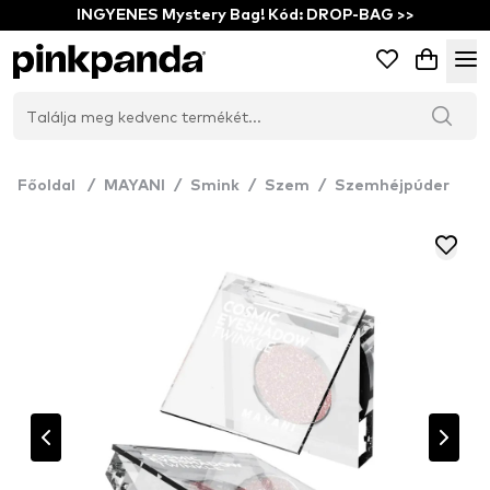
INGYENES Mystery Bag! Kód: DROP-BAG >>
Főoldal
/
MAYANI
/
Smink
/
Szem
/
Szemhéjpúder