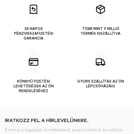
28 NAPOS
TÖBB MINT 9 MILLIÓ
PÉNZVISSZAFIZETÉSI
TERMÉK KISZÁLLÍTVA
GARANCIA
KÖNNYŰ FIZETÉSI
GYORS SZÁLLÍTÁS AZ ÖN
LEHETŐSÉGEK AZ ÖN
LÉPCSŐHÁZÁIG
RENDELÉSÉHEZ
IRATKOZZ FEL A HÍRLEVELÜNKRE.
Értesülj a legújabb termékeinkről, promóciónkról és exkluzív