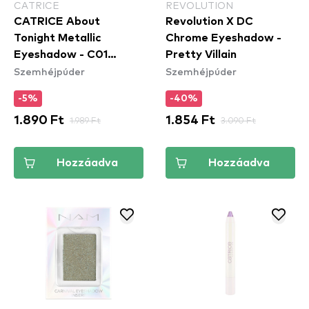
CATRICE
REVOLUTION
CATRICE About
Revolution X DC
Tonight Metallic
Chrome Eyeshadow -
Eyeshadow - C01
Pretty Villain
Szemhéjpúder
Szemhéjpúder
Champagne O'Clock
-5%
-40%
1.890 Ft
1.989 Ft
1.854 Ft
3.090 Ft
Hozzáadva
Hozzáadva