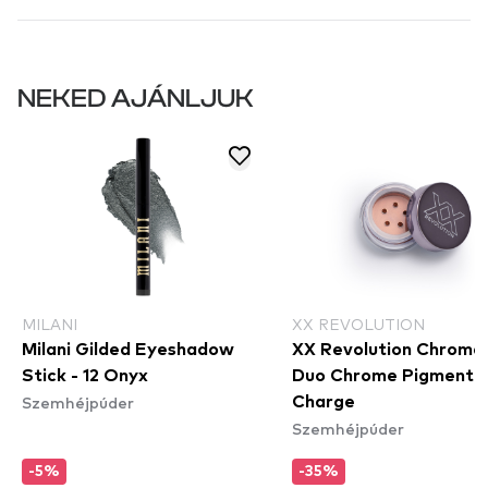
NEKED AJÁNLJUK
MILANI
XX REVOLUTION
Milani Gilded Eyeshadow
XX Revolution Chroma
Stick - 12 Onyx
Duo Chrome Pigment P
Szemhéjpúder
Charge
Szemhéjpúder
-5%
-35%