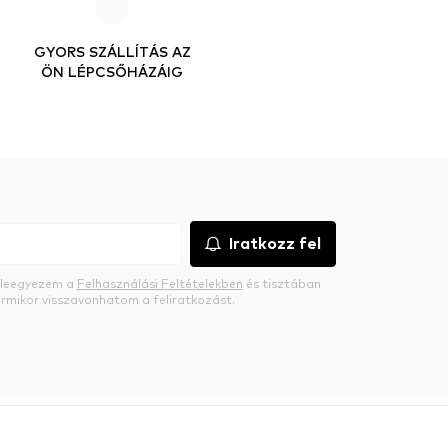
GYORS SZÁLLÍTÁS AZ
ÖN LÉPCSŐHÁZÁIG
Iratkozz fel
beleegyezem a
Felhasználási Feltételekben
és tisztában
rmikor visszavonhatom a feliratkozást.