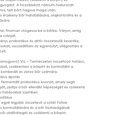
ragyogást. A hozzáadott nátrium-hialuronát
 friss, telt bőrt hagyva maga után.
s érzékeny bőr hidratálására, olajkontrollra és a
tására
este, finoman ütögesse be a bőrbe. Várjon, amíg
a rutinját.
ényi, probiotikus és aktív összetevők keveréke,
okat, visszaállítani az egyensúlyt, világosítani a
osít.
zsmogyoró) Víz – Természetes összehúzó hatású,
kat, csökkenteni a bőrpírt és kontrollálni a
 a kombinált és zsíros bőr számára.
tikus ápolás
 fermentált probiotikus kivonat, amely segít
ját, javítja a bőr ellenálló képességét és csökkenti
ti hatásokkal szemben.
nlítése
 egyik legjobb összetevő a sötét foltok
és kontrollálására és a bőr tisztaságának
 bőr védőrétegét és csökkenti a bőrpírt.