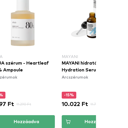
A
MAYANI
A szérum - Heartleaf
MAYANI hidratáló szérum
 Ampoule
Hydration Serum
szérumok
Arcszérumok
5%
-15%
97 Ft
10.022 Ft
11.290 Ft
11.790 Ft
Hozzáadva
Hozzáadva