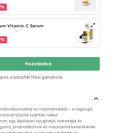
2%
EXTRA: MAYANI szérum Vitamin C Serum
5%
Hozzáadva
pos visszatérítési garancia
 probiotikumokkal és niacinamiddal – a ragyogó,
ontroll túlzott szárítás nélkül
rum egy lépésben nyugtatja, hidratálja és
gyoró, probiotikumok és niacinamid keverékének
 az olajtermelést, csökkenti a bőrpírt, és