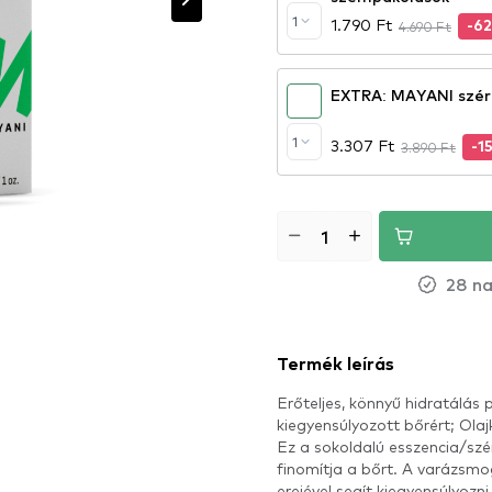
1
1.790 Ft
4.690 Ft
-6
1
3.307 Ft
3.890 Ft
-1
28 na
Termék leírás
Erőteljes, könnyű hidratálás
kiegyensúlyozott bőrért; Olajk
Ez a sokoldalú esszencia/szé
finomítja a bőrt. A varázsmo
erejével segít kiegyensúlyozni