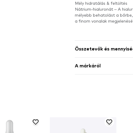
Mély hidratálás & feltöltés
Nátrium-hialuronát – A hialu
mélyebb behatolást a bőrbe, 
a finom vonalak megjelenésé
Összetevők és mennyisé
A márkáról