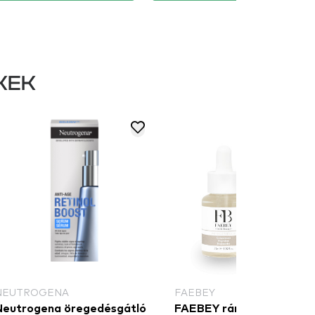
KEK
NEUTROGENA
FAEBEY
Neutrogena öregedésgátló
FAEBEY ránctalanító sz