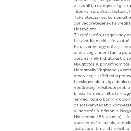
visszaállítja az egészséges 
intenzív hidratálást biztosít,
Tökéletes:Zsíros, kombinált é
bőr védőrétegének helyreállí
Használata:
Tisztítás után, reggel vagy 
felszívódik, mielőtt folytatná 
Ez a szérum egy erőteljes növ
amely segít finomítani a pórus
bőrt, és mély hidratálást bizt
Nyugtatás & pórusfinomítás
Hamamelis Virginiana (Vará
amely segít szűkíteni a póruso
felesleges olajat, így ideális
Védőréteg-erősítés & probio
Bifida Ferment Filtrate – Egy
helyreállítani a bőr mikrobiom
az érzékenységet a környeze
Világosítás & bőrtónus kiegye
Niacinamid (B3-vitamin) – Az
csökkentésére, az olajtermel
javítására. Emellett erősíti a