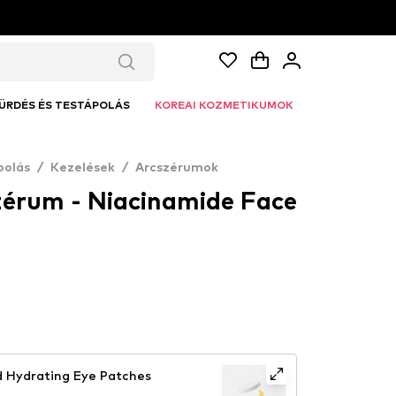
ÜRDÉS ÉS TESTÁPOLÁS
KOREAI KOZMETIKUMOK
polás
/
Kezelések
/
Arcszérumok
érum - Niacinamide Face
 Hydrating Eye Patches