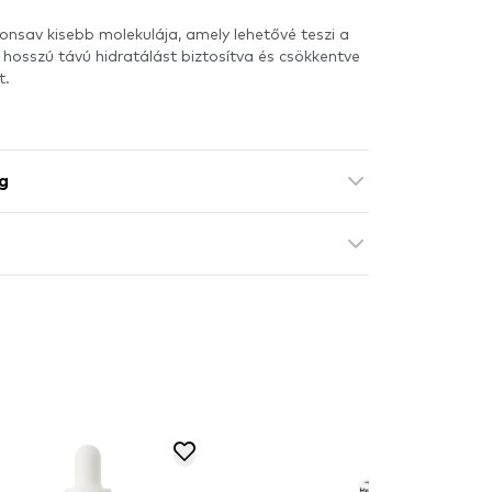
ronsav kisebb molekulája, amely lehetővé teszi a
hosszú távú hidratálást biztosítva és csökkentve
t.
g