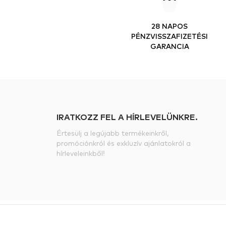
28 NAPOS
PÉNZVISSZAFIZETÉSI
GARANCIA
IRATKOZZ FEL A HÍRLEVELÜNKRE.
Értesülj a legújabb termékeinkről,
promóciónkról és exkluzív ajánlatokról a
hírleveleinkből!