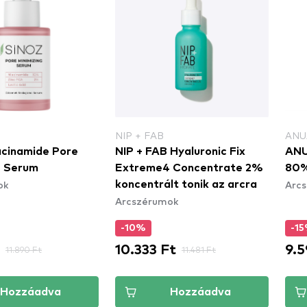
NIP + FAB
ANU
cinamide Pore
NIP + FAB Hyaluronic Fix
ANU
g Serum
Extreme4 Concentrate 2%
80%
ok
Arc
koncentrált tonik az arcra
Arcszérumok
-10%
-1
10.333 Ft
9.5
11.890 Ft
11.481 Ft
Hozzáadva
Hozzáadva