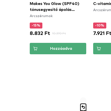
Makes You Glow (SPF40)
C-vitami
Arcszéru
tónusegyesítő ápolás
Arcszérumok
hiperpigmentációs arcbőrre
a sötét foltok ellen
-15%
-10%
8.832 Ft
7.921 F
10.390 Ft
Hozzáadva