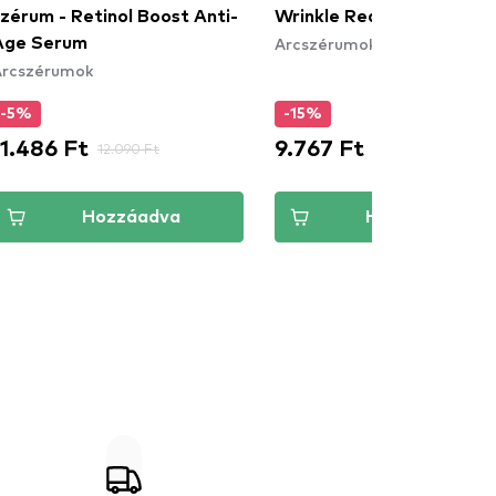
zérum - Retinol Boost Anti-
Wrinkle Reducer Serum
Arcszérumok
Age Serum
Arcszérumok
-5%
-15%
11.486 Ft
9.767 Ft
12.090 Ft
11.490 Ft
Hozzáadva
Hozzáadva