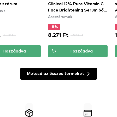
n szérum
Clinical 12% Pure Vitamin C
s
mok
Face Brightening Serum bőr
Arcszérumok
szérum C vitamin
-8%
t
8.271 Ft
8.801 Ft
8.990 Ft
Hozzáadva
Hozzáadva
Mutasd az összes terméket