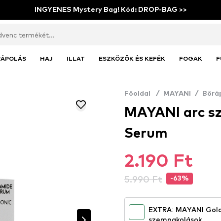
INGYENES Mystery Bag! Kód: DROP-BAG >>
RÁPOLÁS
HAJ
ILLAT
ESZKÖZÖK ÉS KEFÉK
FOGAK
F
Főoldal
/
MAYANI
/
Bőrá
MAYANI arc sz
Serum
2.190 Ft
5.990 Ft
-63%
EXTRA: MAYANI Gold
szempakolások