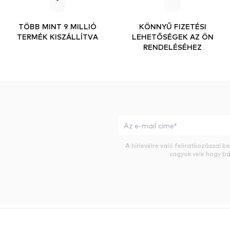
TÖBB MINT 9 MILLIÓ
KÖNNYŰ FIZETÉSI
TERMÉK KISZÁLLÍTVA
LEHETŐSÉGEK AZ ÖN
RENDELÉSÉHEZ
A hírlevélre való feliratkozással 
vagyok vele hogy bá