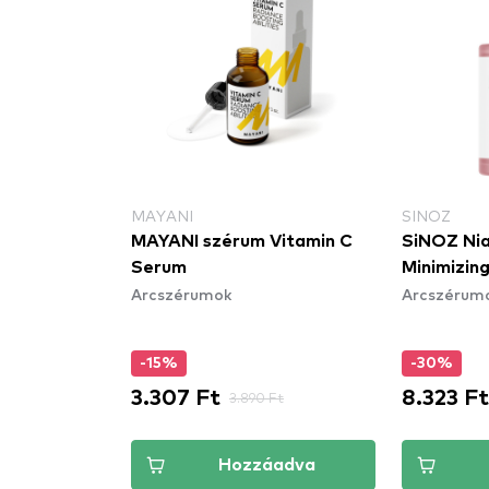
MAYANI
SINOZ
szérum 24K
MAYANI szérum Vitamin C
SiNOZ Nia
rum
Serum
Minimizin
Arcszérumok
Arcszérum
-15%
-30%
3.307 Ft
8.323 Ft
 Ft
3.890 Ft
áadva
Hozzáadva