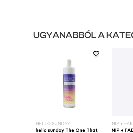
UGYANABBÓL A KATE
HELLO SUNDAY
NIP + FAB
hello sunday The One That
NIP + FA