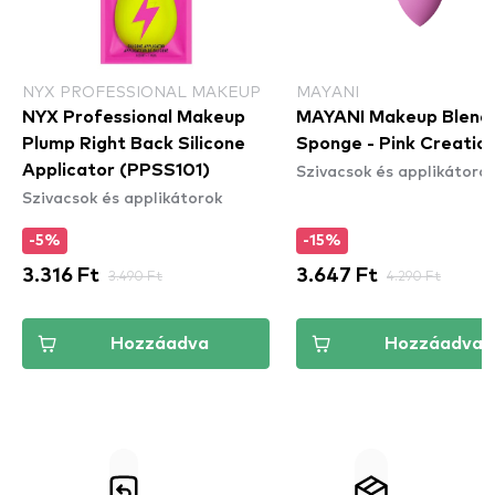
NYX PROFESSIONAL MAKEUP
MAYANI
NYX Professional Makeup
MAYANI Makeup Blend
Plump Right Back Silicone
Sponge - Pink Creatio
Szivacsok és applikátoro
Applicator (PPSS101)
Szivacsok és applikátorok
-5%
-15%
3.316 Ft
3.490 Ft
3.647 Ft
4.290 Ft
Hozzáadva
Hozzáadva