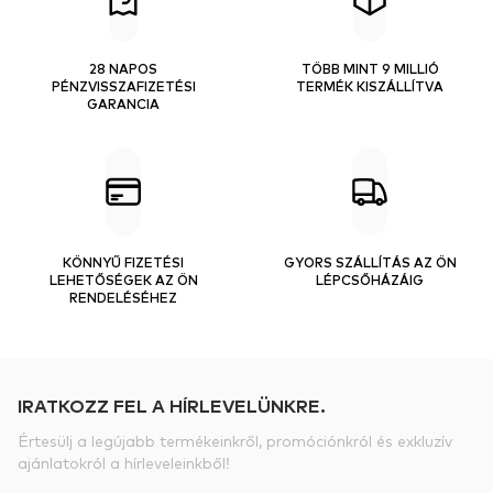
28 NAPOS
TÖBB MINT 9 MILLIÓ
PÉNZVISSZAFIZETÉSI
TERMÉK KISZÁLLÍTVA
GARANCIA
KÖNNYŰ FIZETÉSI
GYORS SZÁLLÍTÁS AZ ÖN
LEHETŐSÉGEK AZ ÖN
LÉPCSŐHÁZÁIG
RENDELÉSÉHEZ
IRATKOZZ FEL A HÍRLEVELÜNKRE.
Értesülj a legújabb termékeinkről, promóciónkról és exkluzív
ajánlatokról a hírleveleinkből!