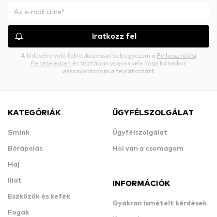
Iratkozz fel
A hírlevélre való feliratkozással beleegyezem a
Felhasználási
Feltételekben
és tisztában vagyok vele hogy bármikor
visszavonhatom a feliratkozást.
KATEGÓRIÁK
ÜGYFÉLSZOLGÁLAT
Smink
Ügyfélszolgálat
Bőrápolás
Hol van a csomagom
Haj
Illat
INFORMÁCIÓK
Eszközök és kefék
Gyakran ismételt kérdések
Fogak