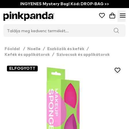
INGYENES Mystery Bag! Kód: DROP-BAG >>
Főoldal
/
Noelle
/
Eszközök és kefék
/
Kefék és applikátorok
/
Szivacsok és applikátorok
ELFOGYOTT