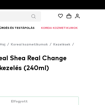
ÜRDÉS ÉS TESTÁPOLÁS
KOREAI KOZMETIKUMOK
Haj
/
Koreai kozmetikumok
/
Kezelések
/
eal Shea Real Change
kezelés (240ml)
Elfogyott