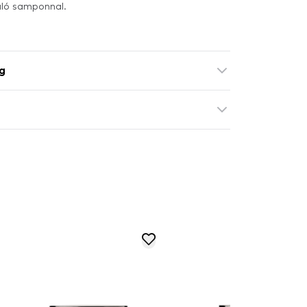
ló samponnal.
g