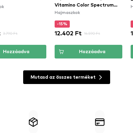
Vitamino Color Spectrum
ok
Hajmaszkok
Masque
-15%
t
12.402 Ft
3.790 Ft
14.590 Ft
Hozzáadva
Hozzáadva
Mutasd az összes terméket