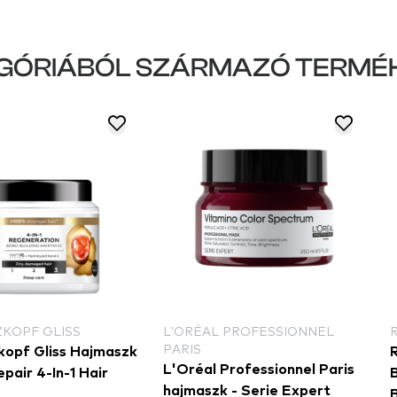
GÓRIÁBÓL SZÁRMAZÓ TERMÉ
KOPF GLISS
L'ORÉAL PROFESSIONNEL
PARIS
opf Gliss Hajmaszk
L'Oréal Professionnel Paris
epair 4-In-1 Hair
hajmaszk - Serie Expert