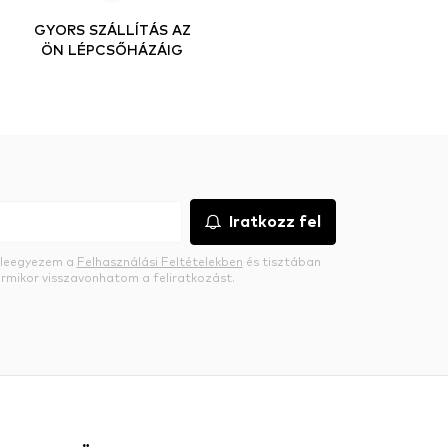
GYORS SZÁLLÍTÁS AZ
ÖN LÉPCSŐHÁZÁIG
Iratkozz fel
beleegyezem a
Felhasználási Feltételekben
és tisztában
rmikor visszavonhatom a feliratkozást.