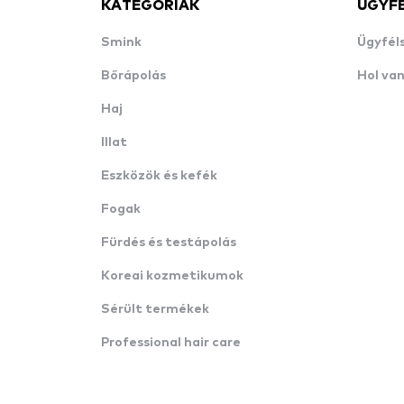
KATEGÓRIÁK
ÜGYF
Smink
Ügyfél
Bőrápolás
Hol va
Haj
Illat
Eszközök és kefék
Fogak
Fürdés és testápolás
Koreai kozmetikumok
Sérült termékek
Professional hair care