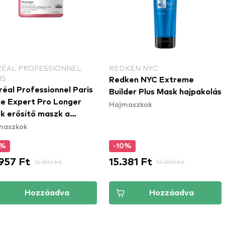
PROFESSIONNEL
REDKEN NYC
L'O
PAR
Redken NYC Extreme
ofessionnel Paris
L'Or
Builder Plus Mask hajpakolás
ert Pro Longer
Ser
Hajmaszkok
ítő maszk a
Mas
k
Haj
ajra
a fe
-10%
-1
Ft
15.381 Ft
12.
12.890 Ft
17.090 Ft
Hozzáadva
Hozzáadva