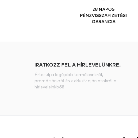
28 NAPOS
PÉNZVISSZAFIZETÉSI
GARANCIA
IRATKOZZ FEL A HÍRLEVELÜNKRE.
Értesülj a legújabb termékeinkről,
promóciónkról és exkluzív ajánlatokról a
hírleveleinkből!