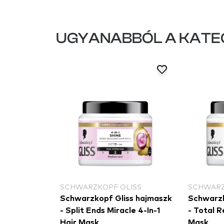
UGYANABBÓL A KATE
SCHWARZKOPF GLISS
SCHWARZ
Schwarzkopf Gliss hajmaszk
Schwarzk
- Split Ends Miracle 4-In-1
- Total R
Hair Mask
Mask