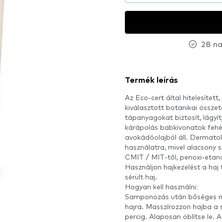
28 na
Termék leírás
Az Eco-cert által hitelesítet
kiválasztott botanikai össze
tápanyagokat biztosít, lágyít
kárápolás babkivonatok fehérj
avokádóolajból áll. Dermatol
használatra, mivel alacsony 
CMIT / MIT-től, penoxi-etano
Használjon hajkezelést a haj
sérült haj.
Hogyan kell használni:
Samponozás után bőséges me
hajra. Masszírozzon hajba a s
percig. Alaposan öblítse le