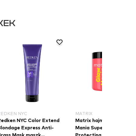
KEK
REDKEN NYC
MATRIX
Redken NYC Color Extend
Matrix hajmaszk - Glow
Blondage Express Anti-
Mania Super Gloss
Brass Mask maszk
Protecting Mask