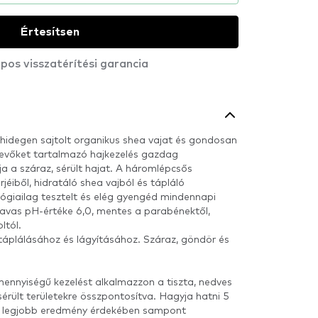
Értesítsen
pos visszatérítési garancia
t, hidegen sajtolt organikus shea vajat és gondosan
tevőket tartalmazó hajkezelés gazdag
ja a száraz, sérült hajat. A háromlépcsős
éiből, hidratáló shea vajból és tápláló
ógiailag tesztelt és elég gyengéd mindennapi
savas pH-értéke 6,0, mentes a parabénektől,
ltól.
 táplálásához és lágyításához. Száraz, göndör és
nnyiségű kezelést alkalmazzon a tiszta, nedves
érült területekre összpontosítva. Hagyja hatni 5
. A legjobb eredmény érdekében sampont