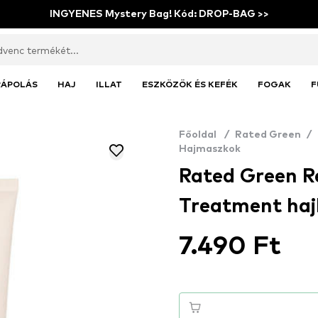
INGYENES Mystery Bag! Kód: DROP-BAG >>
RÁPOLÁS
HAJ
ILLAT
ESZKÖZÖK ÉS KEFÉK
FOGAK
F
Főoldal
/
Rated Green
/
Hajmaszkok
Rated Green R
Treatment haj
7.490 Ft