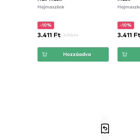
Hajmaszkok
Hajmaszk
-10%
-10%
3.411 Ft
3.411 F
3.790 Ft
Hozzáadva