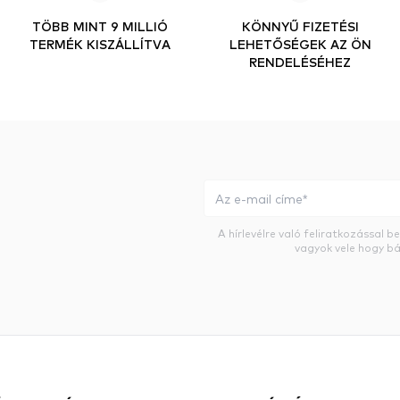
TÖBB MINT 9 MILLIÓ
KÖNNYŰ FIZETÉSI
TERMÉK KISZÁLLÍTVA
LEHETŐSÉGEK AZ ÖN
RENDELÉSÉHEZ
A hírlevélre való feliratkozással 
vagyok vele hogy bá