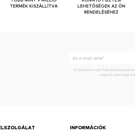
TERMÉK KISZÁLLÍTVA
LEHETŐSÉGEK AZ ÖN
RENDELÉSÉHEZ
A hírlevélre való feliratkozással 
vagyok vele hogy bá
ÉLSZOLGÁLAT
INFORMÁCIÓK