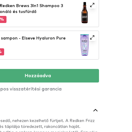
Redken Brews 3In1 Shampoo 3
onáló és tusfürdő
0%
s sampon - Elseve Hyaluron Pure
%
Hozzáadva
pos visszatérítési garancia
sedő, nehezen kezelhető fürtjeit. A Redken Frizz
s táplálja töredezett, rakoncátlan haját.