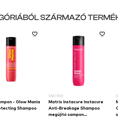
GÓRIÁBÓL SZÁRMAZÓ TERMÉ
MATRIX
ampon - Glow Mania
Matrix Instacure Instacure
M
otecting Shampoo
Anti-Breakage Shampoo
megújító sampon