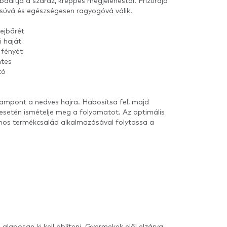
adítja a száraz, kreppes megjelenéstől. Frizurája
ásúvá és egészségesen ragyogóvá válik.
fejbőrét
 haját
 fényét
ntes
tó
sampont a nedves hajra. Habosítsa fel, majd
 esetén ismételje meg a folyamatot. Az optimális
nos termékcsalád alkalmazásával folytassa a
laposan ki kell öblíteni. Gyermekek elől elzárva