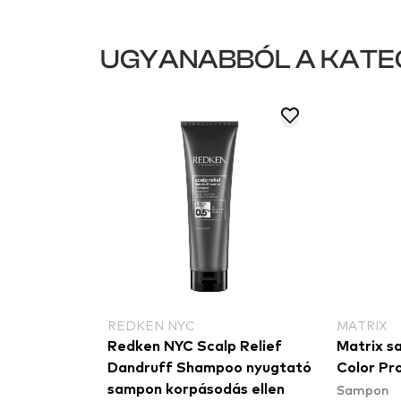
UGYANABBÓL A KATE
REDKEN NYC
MATRIX
Redken NYC Scalp Relief
Matrix s
Dandruff Shampoo nyugtató
Color Pr
Sampon
sampon korpásodás ellen