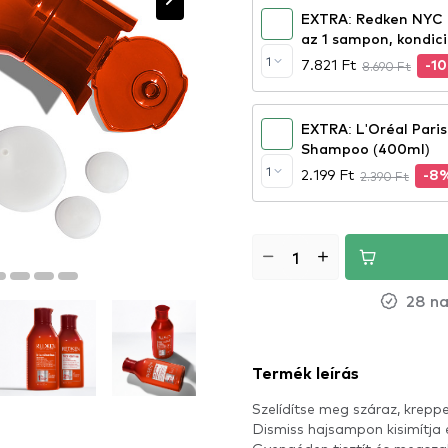
EXTRA: Redken NYC 
az 1 sampon, kondici
1
7.821 Ft
8.690 Ft
-1
EXTRA: L'Oréal Pari
Shampoo (400ml)
1
2.199 Ft
2.390 Ft
-8
28 na
Termék leírás
Szelídítse meg száraz, kreppe
Dismiss hajsampon kisimítja é