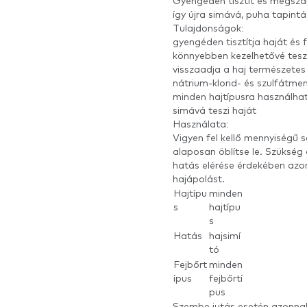
Gyengéden tisztít és megszab
így újra simává, puha tapint
Tulajdonságok:
gyengéden tisztítja haját és 
könnyebben kezelhetővé teszi
visszaadja a haj természetes
nátrium-klorid- és szulfátme
minden hajtípusra használha
simává teszi haját
Használata:
Vigyen fel kellő mennyiségű 
alaposan öblítse le. Szükség
hatás elérése érdekében azo
hajápolást.
Hajtípu
minden
s
hajtípu
s
Hatás
hajsimí
tó
Fejbőrt
minden
ípus
fejbőrtí
pus
Szembe jutás esetén azonnal a