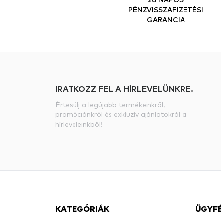
PÉNZVISSZAFIZETÉSI
GARANCIA
IRATKOZZ FEL A HÍRLEVELÜNKRE.
Értesülj a legújabb termékeinkről,
promóciónkról és exkluzív ajánlatokról a
hírleveleinkből!
KATEGÓRIÁK
ÜGYF