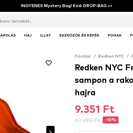
INGYENES Mystery Bag! Kód: DROP-BAG >>
RÁPOLÁS
HAJ
ILLAT
ESZKÖZÖK ÉS KEFÉK
FOGAK
F
Főoldal
/
Redken NYC
/
Redken NYC F
sampon a rako
hajra
9.351 Ft
10.390 Ft
-10%