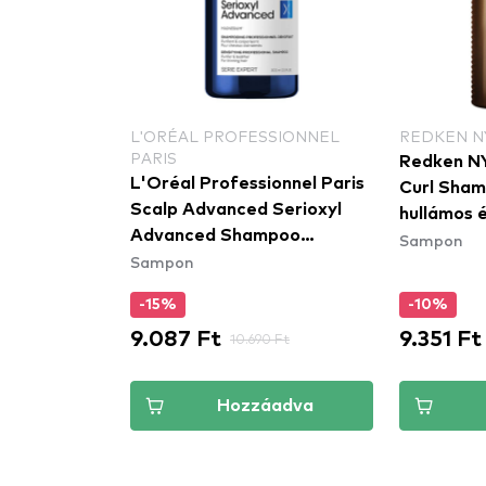
SSIONNEL
L'ORÉAL PROFESSIONNEL
REDKEN N
PARIS
Redken NY
onnel Paris
L'Oréal Professionnel Paris
Curl Sha
 Anti-
Scalp Advanced Serioxyl
hullámos 
urifier
Advanced Shampoo
Sampon
Sampon
tó sampon
hajhullás elleni, növekedés
serkentő sampon
-15%
-10%
9.087 Ft
9.351 Ft
0 Ft
10.690 Ft
áadva
Hozzáadva