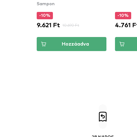
Sampon
-10%
-10%
9.621 Ft
4.761 F
10.690 Ft
Hozzáadva
28 NAPOS