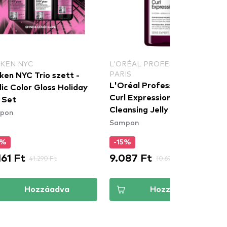
KEN NYC
L'ORÉAL PROFESSIONNEL
PARIS
ken NYC Trio szett -
L'Oréal Professionnel Paris
ic Color Gloss Holiday
Curl Expression Anti-Buildup
 Set
Cleansing Jelly Shampoo
pon
Sampon
tisztító sampon a hullámos
és göndör hajra
0%
-15%
161 Ft
9.087 Ft
41.290 Ft
10.690 Ft
Hozzáadva
Hozzáadva