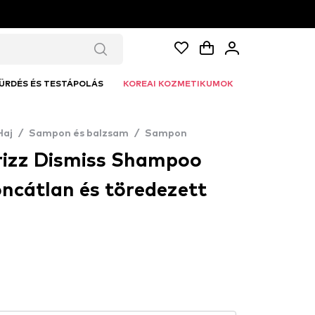
ÜRDÉS ÉS TESTÁPOLÁS
KOREAI KOZMETIKUMOK
Haj
/
Sampon és balzsam
/
Sampon
rizz Dismiss Shampoo
ncátlan és töredezett