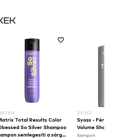
KEK
MATRIX
SYOSS
atrix Total Results Color
Syoss - Férfi sampon - M
Obessed So Silver Shampoo
Volume Shampoo
Sampon
sampon semlegesíti a sárgás