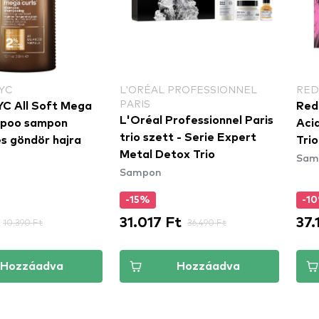
YC
L'ORÉAL PROFESSIONNEL
RED
PARIS
C All Soft Mega
Red
L'Oréal Professionnel Paris
mpoo sampon
Acid
trio szett - Serie Expert
és göndör hajra
Trio
Metal Detox Trio
Sam
Sampon
-15%
-1
31.017 Ft
37.
10.390 Ft
36.490 Ft
Hozzáadva
Hozzáadva