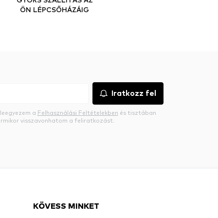
ÖN LÉPCSŐHÁZÁIG
Iratkozz fel
beleegyezem a
Felhasználási Feltételekben
és tisztában
rmikor visszavonhatom a feliratkozást.
KÖVESS MINKET