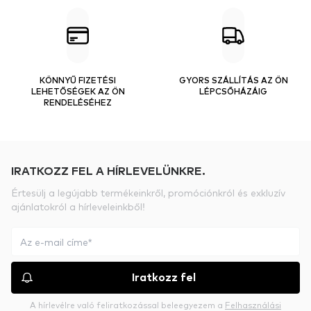
KÖNNYŰ FIZETÉSI
GYORS SZÁLLÍTÁS AZ ÖN
LEHETŐSÉGEK AZ ÖN
LÉPCSŐHÁZÁIG
RENDELÉSÉHEZ
IRATKOZZ FEL A HÍRLEVELÜNKRE.
Értesülj a legújabb termékeinkről, promóciónkról és exkluzív
ajánlatokról a hírleveleinkből!
Iratkozz fel
A hírlevélre való feliratkozással beleegyezem a
Felhasználási