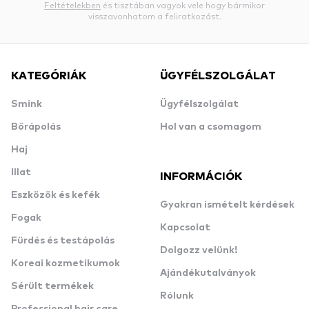
Feltételekben
és tisztában vagyok vele hogy bármikor
visszavonhatom a feliratkozást.
KATEGÓRIÁK
ÜGYFÉLSZOLGÁLAT
Smink
Ügyfélszolgálat
Bőrápolás
Hol van a csomagom
Haj
Illat
INFORMÁCIÓK
Eszközök és kefék
Gyakran ismételt kérdések
Fogak
Kapcsolat
Fürdés és testápolás
Dolgozz velünk!
Koreai kozmetikumok
Ajándékutalványok
Sérült termékek
Rólunk