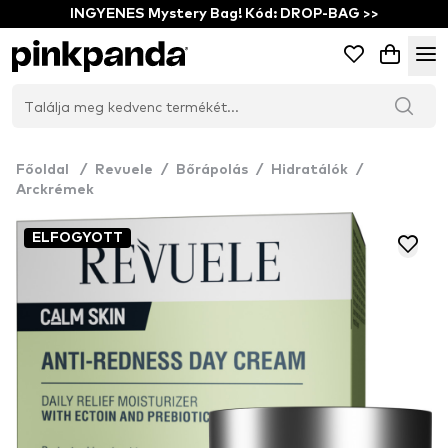
INGYENES Mystery Bag! Kód: DROP-BAG >>
Főoldal
/
Revuele
/
Bőrápolás
/
Hidratálók
/
Arckrémek
ELFOGYOTT