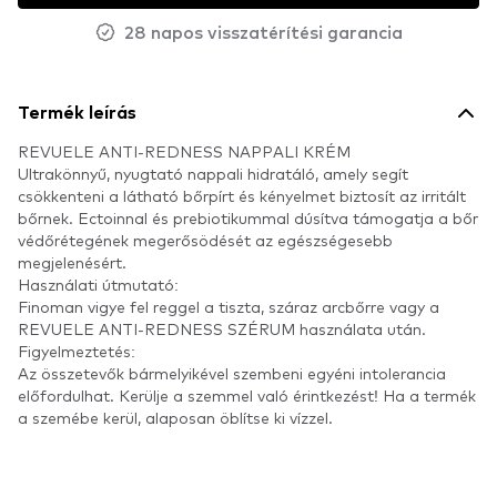
28 napos visszatérítési garancia
Termék leírás
REVUELE ANTI-REDNESS NAPPALI KRÉM
Ultrakönnyű, nyugtató nappali hidratáló, amely segít
csökkenteni a látható bőrpírt és kényelmet biztosít az irritált
bőrnek. Ectoinnal és prebiotikummal dúsítva támogatja a bőr
védőrétegének megerősödését az egészségesebb
megjelenésért.
Használati útmutató:
Finoman vigye fel reggel a tiszta, száraz arcbőrre vagy a
REVUELE ANTI-REDNESS SZÉRUM használata után.
Figyelmeztetés:
Az összetevők bármelyikével szembeni egyéni intolerancia
előfordulhat. Kerülje a szemmel való érintkezést! Ha a termék
a szemébe kerül, alaposan öblítse ki vízzel.