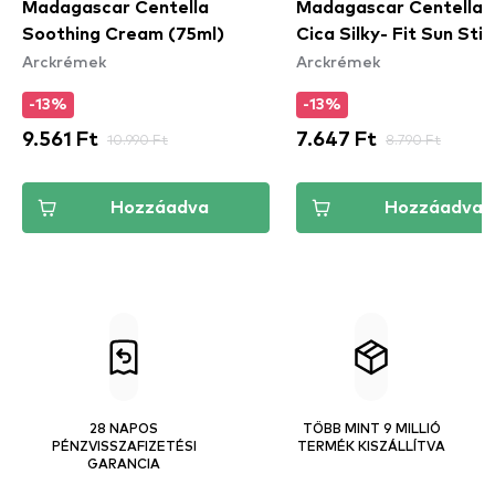
Madagascar Centella
Madagascar Centella 
Soothing Cream (75ml)
Cica Silky- Fit Sun Stic
Arckrémek
Arckrémek
-13%
-13%
9.561 Ft
10.990 Ft
7.647 Ft
8.790 Ft
Hozzáadva
Hozzáadva
28 NAPOS
TÖBB MINT 9 MILLIÓ
PÉNZVISSZAFIZETÉSI
TERMÉK KISZÁLLÍTVA
GARANCIA