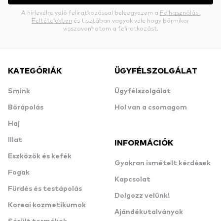
A hírlevélre való feliratkozással beleegyezem a
Felhasználási
Feltételekben
és tisztában vagyok vele hogy bármikor
visszavonhatom a feliratkozást.
KATEGÓRIÁK
ÜGYFÉLSZOLGÁLAT
Smink
Ügyfélszolgálat
Bőrápolás
Hol van a csomagom
Haj
Illat
INFORMÁCIÓK
Eszközök és kefék
Gyakran ismételt kérdések
Fogak
Kapcsolat
Fürdés és testápolás
Dolgozz velünk!
Koreai kozmetikumok
Ajándékutalványok