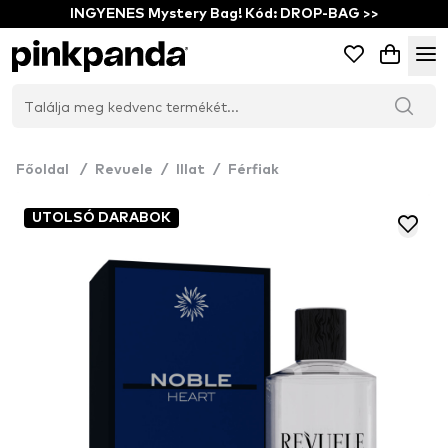
INGYENES Mystery Bag! Kód: DROP-BAG >>
Főoldal
/
Revuele
/
Illat
/
Férfiak
UTOLSÓ DARABOK