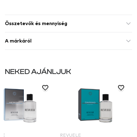
Összetevők és mennyiség
A márkáról
NEKED AJÁNLJUK
LE
REVUELE