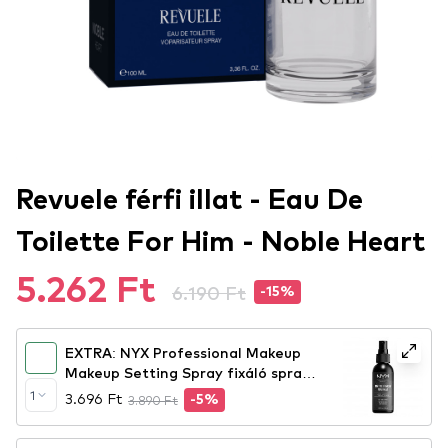
Revuele férfi illat - Eau De
Toilette For Him - Noble Heart
5.262 Ft
6.190 Ft
-15%
EXTRA: NYX Professional Makeup
Makeup Setting Spray fixáló spray
– Matte Finish
1
3.696 Ft
3.890 Ft
-5%