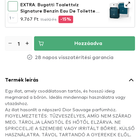
EXTRA: Bugatti Toalettvíz
Signature Benzin Eau De Toilette -
Signature Petrol
1
9.767 Ft
11.490 Ft
-15%
Hozzáadva
28 napos visszatérítési garancia
Termék leírás
Egy illat, amely csodálatosan tartós, és hosszú ideig
megmarad a bőrön. Ideális mindennapi használatra vagy
utazáshoz.
Az illat hasonlít a népszerű Dior Sauvage parfümhöz.
FIGYELMEZTETÉS: TŰZVESZÉLYES, AMÍG NEM SZÁRAD
MEG. TÁROLJA LÁNGTÓL ÉS HŐTŐL ELZÁRVA. NE
SPRICCELJE A SZEMEIBE VAGY IRRITÁLT BŐRRE. KÜLSŐ
HASZNÁLATRA. TÁVOL TARTANDÓ A GYEREKEK ELŐL.