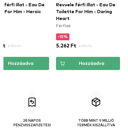
 férfi illat - Eau De
Revuele férfi illat - Eau De
te For Him - Heroic
Toilette For Him - Daring
Heart
Férfiak
-15%
 Ft
6.190 Ft
5.262 Ft
6.190 Ft
Hozzáadva
Hozzáadva
28 NAPOS
TÖBB MINT 9 MILLIÓ
PÉNZVISSZAFIZETÉSI
TERMÉK KISZÁLLÍTVA