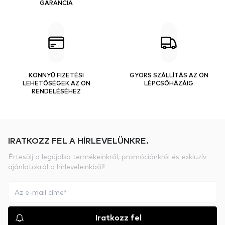
GARANCIA
KÖNNYŰ FIZETÉSI
GYORS SZÁLLÍTÁS AZ ÖN
LEHETŐSÉGEK AZ ÖN
LÉPCSŐHÁZÁIG
RENDELÉSÉHEZ
IRATKOZZ FEL A HÍRLEVELÜNKRE.
Értesülj a legújabb termékeinkről, promóciónkról és exkluzív
ajánlatokról a hírleveleinkből!
Iratkozz fel