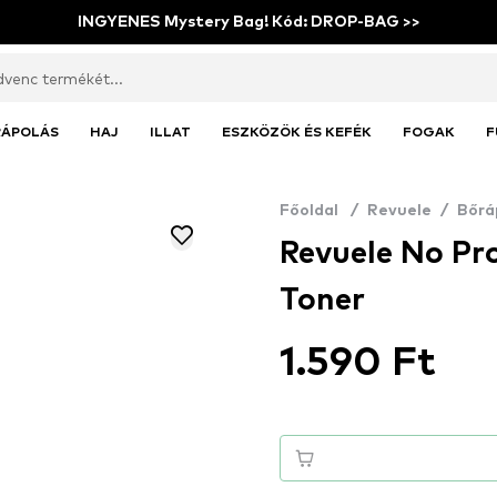
INGYENES Mystery Bag! Kód: DROP-BAG >>
RÁPOLÁS
HAJ
ILLAT
ESZKÖZÖK ÉS KEFÉK
FOGAK
F
Főoldal
/
Revuele
/
Bőrá
Revuele No Pr
Toner
1.590 Ft