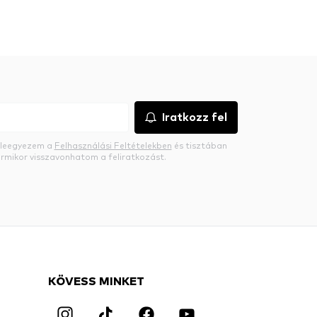
Iratkozz fel
beleegyezem a
Felhasználási Feltételekben
és tisztában
rmikor visszavonhatom a feliratkozást.
KÖVESS MINKET