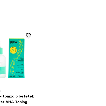
B
étek
ver AHA Toning