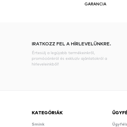
GARANCIA
IRATKOZZ FEL A HÍRLEVELÜNKRE.
Értesülj a legújabb termékeinkről,
promóciónkról és exkluzív ajánlatokról a
hírleveleinkből!
KATEGÓRIÁK
ÜGYF
Smink
Ügyfél