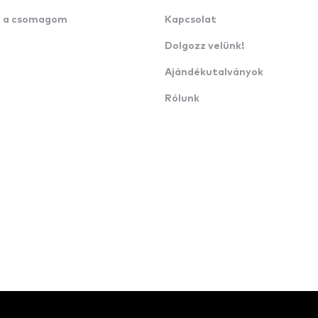
n a csomagom
Kapcsolat
Dolgozz velünk!
Ajándékutalványok
Rólunk