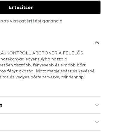
Értesítsen
pos visszatérítési garancia
LAJKONTROLL ARCTONER A FELELŐS
hatékonyan egyensúlyba hozza a
hetően tisztább, fényesebb és simább bőrt
íros fényt okozna. Matt megjelenést és kevésbé
síros és vegyes bőrre tervezve, mindennapi
g