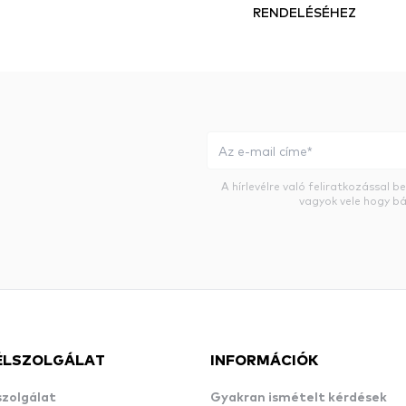
RENDELÉSÉHEZ
A hírlevélre való feliratkozással 
vagyok vele hogy bá
ÉLSZOLGÁLAT
INFORMÁCIÓK
szolgálat
Gyakran ismételt kérdések