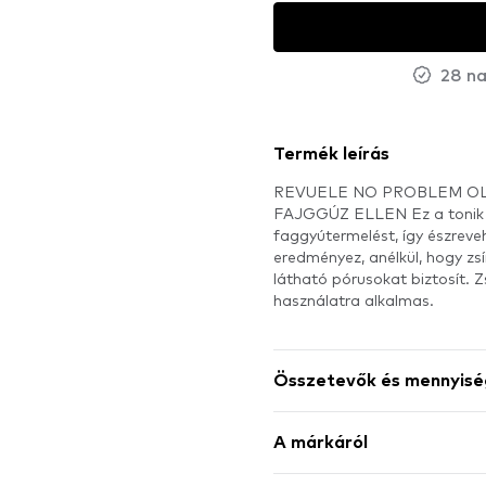
28 na
Termék leírás
REVUELE NO PROBLEM O
FAJGGÚZ ELLEN Ez a tonik 
faggyútermelést, így észreve
eredményez, anélkül, hogy zs
látható pórusokat biztosít. Z
használatra alkalmas.
Összetevők és mennyisé
A márkáról