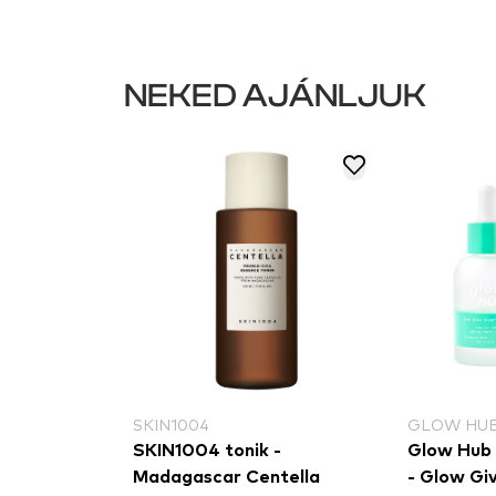
NEKED AJÁNLJUK
SKIN1004
GLOW HU
SKIN1004 tonik -
Glow Hub - tonizáló bet
Madagascar Centella
- Glow Gi