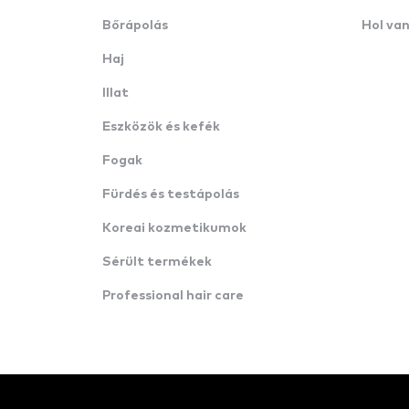
Bőrápolás
Hol va
Haj
Illat
Eszközök és kefék
Fogak
Fürdés és testápolás
Koreai kozmetikumok
Sérült termékek
Professional hair care