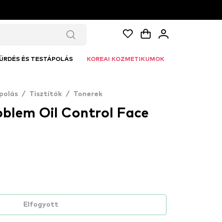
ÜRDÉS ÉS TESTÁPOLÁS
KOREAI KOZMETIKUMOK
polás
/
Tisztítók
/
Tonerek
oblem Oil Control Face
Elfogyott