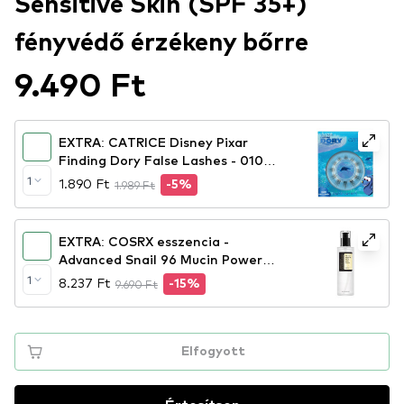
Sensitive Skin (SPF 35+)
fényvédő érzékeny bőrre
9.490 Ft
EXTRA: CATRICE Disney Pixar
Finding Dory False Lashes - 010
Forget-Me-Not
1
1.890 Ft
1.989 Ft
-5%
EXTRA: COSRX esszencia -
Advanced Snail 96 Mucin Power
Essence
1
8.237 Ft
9.690 Ft
-15%
Elfogyott