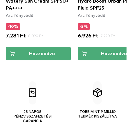
Watery Sun Cream SPF50+
Hydro Boost Urban Pr
PA++++
Fluid SPF25
Arc fényvédő
Arc fényvédő
-10%
-5%
7.281 Ft
8.090 Ft
6.926 Ft
7.290 Ft
Hozzáadva
Hozzáadva
28 NAPOS
TÖBB MINT 9 MILLIÓ
PÉNZVISSZAFIZETÉSI
TERMÉK KISZÁLLÍTVA
GARANCIA