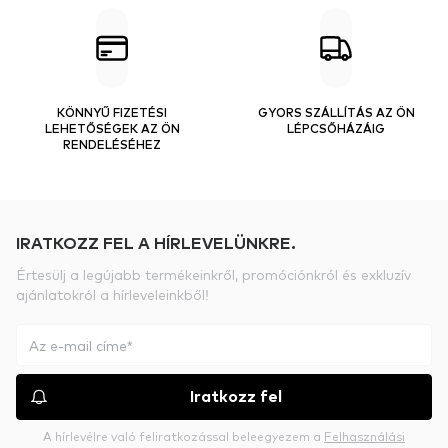
KÖNNYŰ FIZETÉSI
GYORS SZÁLLÍTÁS AZ ÖN
LEHETŐSÉGEK AZ ÖN
LÉPCSŐHÁZÁIG
RENDELÉSÉHEZ
IRATKOZZ FEL A HÍRLEVELÜNKRE.
Értesülj a legújabb termékeinkről, promóciónkról és exkluzív
ajánlatokról a hírleveleinkből!
Iratkozz fel
A hírlevélre való feliratkozással beleegyezem a
Felhasználási