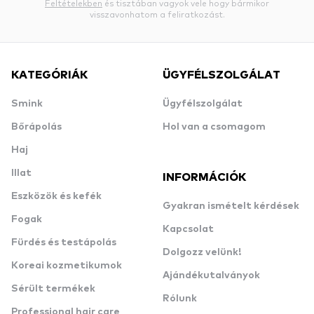
Feltételekben
és tisztában vagyok vele hogy bármikor
visszavonhatom a feliratkozást.
KATEGÓRIÁK
ÜGYFÉLSZOLGÁLAT
Smink
Ügyfélszolgálat
Bőrápolás
Hol van a csomagom
Haj
Illat
INFORMÁCIÓK
Eszközök és kefék
Gyakran ismételt kérdések
Fogak
Kapcsolat
Fürdés és testápolás
Dolgozz velünk!
Koreai kozmetikumok
Ajándékutalványok
Sérült termékek
Rólunk
Professional hair care