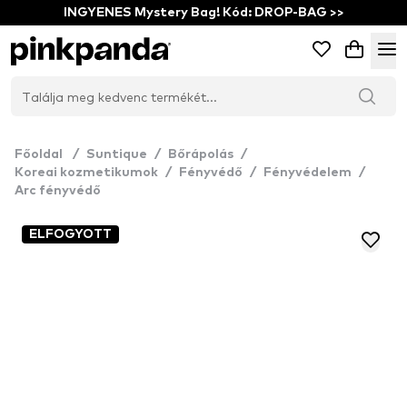
INGYENES Mystery Bag! Kód: DROP-BAG >>
Főoldal
/
Suntique
/
Bőrápolás
/
Koreai kozmetikumok
/
Fényvédő
/
Fényvédelem
/
Arc fényvédő
ELFOGYOTT