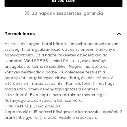
Értesítsen
28 napos visszatérítési garancia
Termék leírás
Az érett és nagyon fiatal bőrre különösebb gondozásra van
szükség: finom, gyakran kiszáradt és különösen érzékeny a
napsugárzásra. Ez a naptej tökéletes az egész család
számára! Mind SPF 35+, mind PA ++++, csak ásványi
anyagokat tartalmazó szűrőkkel. Nagyon hidratáló és
könnyen beszívódik a bőrbe. Különlegessé teszi ezt a
naptejszínt, hogy könnyen eltávolítható, és más krémektől
eltérően nem marad zsíros film. Könnyű, fehér filmet hagy
maga után, amely néhány tapogatással könnyen
letisztítható. Ez a naptej nem tartalmaz mesterséges
illatanyagokat, és kedves a bőr számára.
HOGYAN KELL HASZNÁLNI
Napozás előtt 15 perccel bőségesen alkalmazzuk. Legalább 2
óránként vigye fel újra a bőr védelme érdekében.