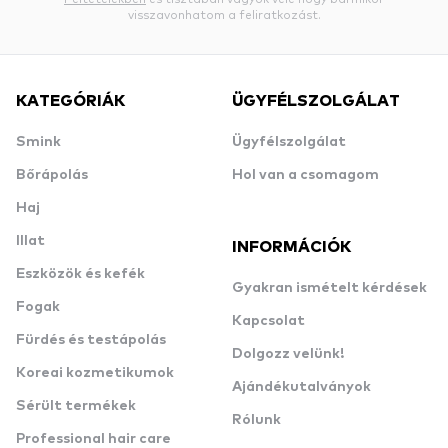
visszavonhatom a feliratkozást.
KATEGÓRIÁK
ÜGYFÉLSZOLGÁLAT
Smink
Ügyfélszolgálat
Bőrápolás
Hol van a csomagom
Haj
Illat
INFORMÁCIÓK
Eszközök és kefék
Gyakran ismételt kérdések
Fogak
Kapcsolat
Fürdés és testápolás
Dolgozz velünk!
Koreai kozmetikumok
Ajándékutalványok
Sérült termékek
Rólunk
Professional hair care