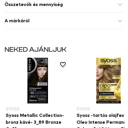
Összetevők és mennyiség
A márkáról
NEKED AJÁNLJUK
SYOSS
SYOSS
Syoss Metallic Collection-
Syoss -tartós olajfest
bronz kávé- 3_89 Bronze
Oleo Intense Permanen