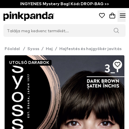
INGYENES Mystery Bag! Kód: DROP-BAG >>
Főoldal
/
Syoss
/
Haj
/
Hajfestés és hajgyökér javítás
UTOLSÓ DARABOK