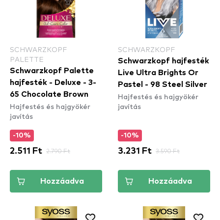
SCHWARZKOPF
SCHWARZKOPF
PALETTE
Schwarzkopf hajfesték
Schwarzkopf Palette
Live Ultra Brights Or
hajfesték - Deluxe - 3-
Pastel - 98 Steel Silver
65 Chocolate Brown
Hajfestés és hajgyökér
Hajfestés és hajgyökér
javítás
javítás
-10%
-10%
2.511 Ft
2.790 Ft
3.231 Ft
3.590 Ft
Hozzáadva
Hozzáadva