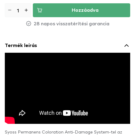
Hozzáadva
28 napos visszatérítési garancia
Termék leírás
Syoss Permanens Coloration Anti-Damage System-tel az