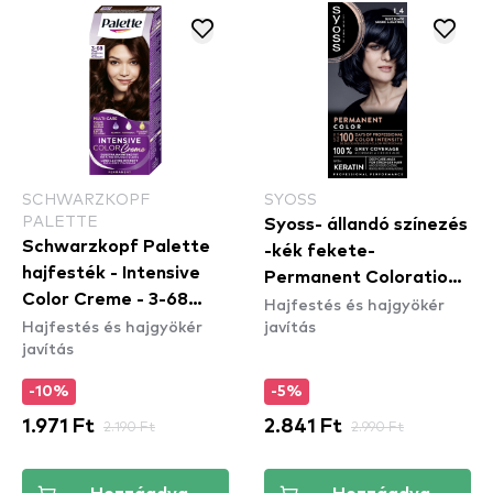
SCHWARZKOPF
SYOSS
PALETTE
Syoss- állandó színezés
Schwarzkopf Palette
-kék fekete-
hajfesték - Intensive
Permanent Coloration -
Color Creme - 3-68
Hajfestés és hajgyökér
1_4 Blue Black
Hajfestés és hajgyökér
javítás
Dark Mahogany
javítás
-10%
-5%
1.971 Ft
2.190 Ft
2.841 Ft
2.990 Ft