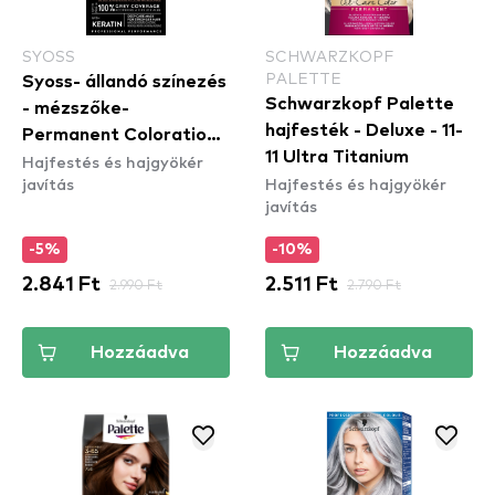
SYOSS
SCHWARZKOPF
PALETTE
Syoss- állandó színezés
Schwarzkopf Palette
- mézszőke-
hajfesték - Deluxe - 11-
Permanent Coloration -
11 Ultra Titanium
Hajfestés és hajgyökér
8_7 Honey Blond
javítás
Hajfestés és hajgyökér
javítás
-5%
-10%
2.841 Ft
2.990 Ft
2.511 Ft
2.790 Ft
Hozzáadva
Hozzáadva