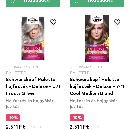
Hozzáadva
Hozzáadva
SCHWARZKOPF
SCHWARZKOPF
PALETTE
PALETTE
Schwarzkopf Palette
Schwarzkopf Palette
hajfesték - Deluxe - U71
hajfesték - Deluxe - 7-11
Frosty Silver
Cool Medium Blond
Hajfestés és hajgyökér
Hajfestés és hajgyökér
javítás
javítás
-10%
-10%
2.511 Ft
2.790 Ft
2.511 Ft
2.790 Ft