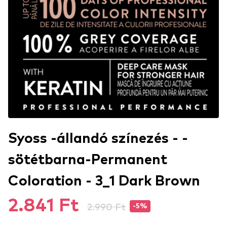
Syoss -állandó színezés - -
sötétbarna-Permanent
Coloration - 3_1 Dark Brown
2.841 Ft
2.990 Ft
-5%