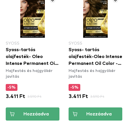
SYOSS
SYOSS
Syoss-tartós
Syoss- tartós
olajfesték- Oleo
olajfesték-Oleo Intense
Intense Permanent Oil
Permanent Oil Color -
Hajfestés és hajgyökér
Hajfestés és hajgyökér
Color - 4-18 Mokka
4-60 Gold Brown
javítás
javítás
Brown
-5%
-5%
3.411 Ft
3.590 Ft
3.411 Ft
3.590 Ft
Hozzáadva
Hozzáadva