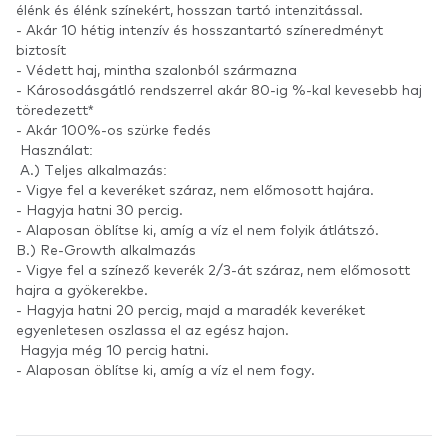
élénk és élénk színekért, hosszan tartó intenzitással.
- Akár 10 hétig intenzív és hosszantartó színeredményt
biztosít
- Védett haj, mintha szalonból származna
- Károsodásgátló rendszerrel akár 80-ig %-kal kevesebb haj
töredezett*
- Akár 100%-os szürke fedés
Használat:
A.) Teljes alkalmazás:
- Vigye fel a keveréket száraz, nem előmosott hajára.
- Hagyja hatni 30 percig.
- Alaposan öblítse ki, amíg a víz el nem folyik átlátszó.
B.) Re-Growth alkalmazás
- Vigye fel a színező keverék 2/3-át száraz, nem előmosott
hajra a gyökerekbe.
- Hagyja hatni 20 percig, majd a maradék keveréket
egyenletesen oszlassa el az egész hajon.
Hagyja még 10 percig hatni.
- Alaposan öblítse ki, amíg a víz el nem fogy.