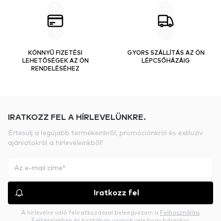
KÖNNYŰ FIZETÉSI
GYORS SZÁLLÍTÁS AZ ÖN
LEHETŐSÉGEK AZ ÖN
LÉPCSŐHÁZÁIG
RENDELÉSÉHEZ
IRATKOZZ FEL A HÍRLEVELÜNKRE.
Értesülj a legújabb termékeinkről, promóciónkról és exkluzív
ajánlatokról a hírleveleinkből!
Iratkozz fel
A hírlevélre való feliratkozással beleegyezem a
Felhasználási
Feltételekben
és tisztában vagyok vele hogy bármikor