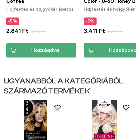
Coffee
Color - 8-60 Honey Bl
Hajfestés és hajgyökér javítás
Hajfestés és hajgyökér ja
-5%
-5%
2.841 Ft
2.990 Ft
3.411 Ft
3.590 Ft
Hozzáadva
Hozzáadva
UGYANABBÓL A KATEGÓRIÁBÓL
SZÁRMAZÓ TERMÉKEK