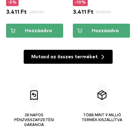
-5%
-10%
3.411 Ft
3.590 Ft
3.411 Ft
3.790 Ft
Hozzáadva
Hozzáadva
Mutasd az összes terméket
28 NAPOS
TÖBB MINT 9 MILLIÓ
PÉNZVISSZAFIZETÉSI
TERMÉK KISZÁLLÍTVA
GARANCIA