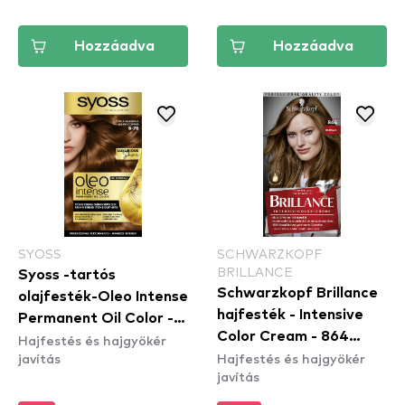
Hozzáadva
Hozzáadva
SYOSS
SCHWARZKOPF
BRILLANCE
Syoss -tartós
Schwarzkopf Brillance
olajfesték-Oleo Intense
hajfesték - Intensive
Permanent Oil Color -
Color Cream - 864
Hajfestés és hajgyökér
6-76 Warm Copper
javítás
Hajfestés és hajgyökér
Fawn
javítás