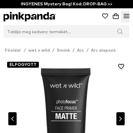
INGYENES Mystery Bag! Kód: DROP-BAG >>
Főoldal
/
wet n wild
/
Smink
/
Arc
/
Arc alapozó
ELFOGYOTT