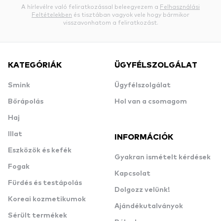
A hírlevélre való feliratkozással beleegyezem a
Felhasználási
Feltételekben
és tisztában vagyok vele hogy bármikor
visszavonhatom a feliratkozást.
KATEGÓRIÁK
ÜGYFÉLSZOLGÁLAT
Smink
Ügyfélszolgálat
Bőrápolás
Hol van a csomagom
Haj
Illat
INFORMÁCIÓK
Eszközök és kefék
Gyakran ismételt kérdések
Fogak
Kapcsolat
Fürdés és testápolás
Dolgozz velünk!
Koreai kozmetikumok
Ajándékutalványok
Sérült termékek