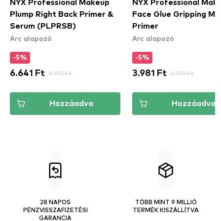
NYX Professional Makeup
NYX Professional Mak
Plump Right Back Primer &
Face Glue Gripping M
Serum (PLPRSB)
Primer
Arc alapozó
Arc alapozó
-5%
-5%
6.641 Ft
6.990 Ft
3.981 Ft
4.190 Ft
Hozzáadva
Hozzáadva
28 NAPOS
TÖBB MINT 9 MILLIÓ
PÉNZVISSZAFIZETÉSI
TERMÉK KISZÁLLÍTVA
GARANCIA