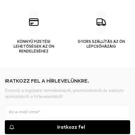
KÖNNYŰ FIZETÉSI
GYORS SZÁLLÍTÁS AZ ÖN
LEHETŐSÉGEK AZ ÖN
LÉPCSŐHÁZÁIG
RENDELÉSÉHEZ
IRATKOZZ FEL A HÍRLEVELÜNKRE.
Értesülj a legújabb termékeinkről, promóciónkról és exkluzív
ajánlatokról a hírleveleinkből!
Iratkozz fel