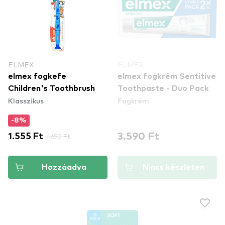
ELMEX
ELMEX
elmex fogkefe
elmex fogkrém Sentitive
Children's Toothbrush
Toothpaste - Duo Pack
Klasszikus
Fogkrém
-8%
3.590 Ft
1.555 Ft
1.690 Ft
Hozzáadva
Nincs készleten