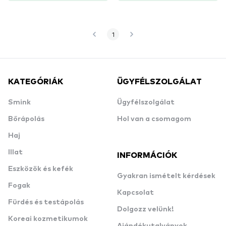
1
KATEGÓRIÁK
ÜGYFÉLSZOLGÁLAT
Smink
Ügyfélszolgálat
Bőrápolás
Hol van a csomagom
Haj
Illat
INFORMÁCIÓK
Eszközök és kefék
Gyakran ismételt kérdések
Fogak
Kapcsolat
Fürdés és testápolás
Dolgozz velünk!
Koreai kozmetikumok
Ajándékutalványok