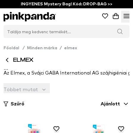
INGYENES Mystery Bag! Kód: DROP-BAG >>
Főoldal
/
Minden márka
/
elmex
ELMEX
Az Elmex, a Svájci GABA International AG szájhigiéniai g
Az Elmex fogkrém volt az első, amely amin-fluoridot (A
Többet mutat
Szűrő
Ajánlott