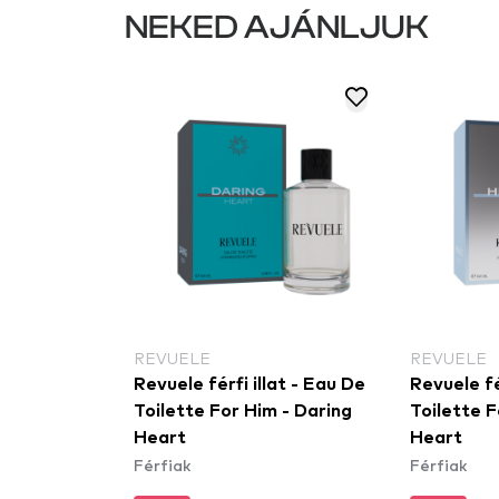
NEKED AJÁNLJUK
REVUELE
REVUELE
víz
Revuele férfi illat - Eau De
Revuele fé
n Eau De
Toilette For Him - Daring
Toilette F
ture Petrol
Heart
Heart
Férfiak
Férfiak