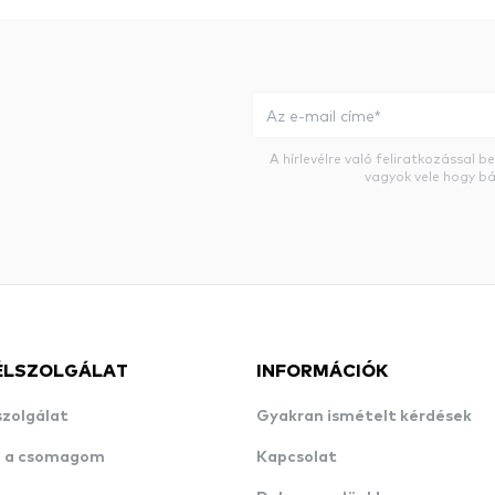
A hírlevélre való feliratkozással 
vagyok vele hogy bá
ÉLSZOLGÁLAT
INFORMÁCIÓK
szolgálat
Gyakran ismételt kérdések
n a csomagom
Kapcsolat