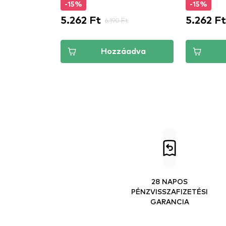
-15%
-15%
5.262 Ft
5.262 Ft
 Ft
6.190 Ft
áadva
Hozzáadva
28 NAPOS
PÉNZVISSZAFIZETÉSI
GARANCIA