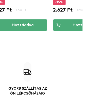
5%
-15%
27 Ft
2.627 Ft
3.090 Ft
3.090 Ft
Hozzáadva
Hozzáadva
GYORS SZÁLLÍTÁS AZ
ÖN LÉPCSŐHÁZÁIG