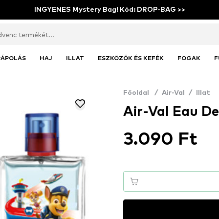
INGYENES Mystery Bag! Kód: DROP-BAG >>
RÁPOLÁS
HAJ
ILLAT
ESZKÖZÖK ÉS KEFÉK
FOGAK
F
Főoldal
/
Air-Val
/
Illat
Air-Val Eau De
3.090 Ft