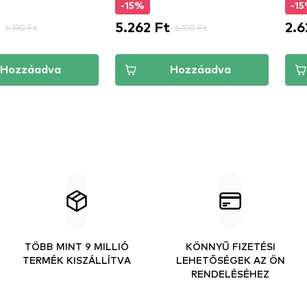
-15%
-1
5.262 Ft
2.6
6.190 Ft
6.190 Ft
Hozzáadva
Hozzáadva
TÖBB MINT 9 MILLIÓ
KÖNNYŰ FIZETÉSI
TERMÉK KISZÁLLÍTVA
LEHETŐSÉGEK AZ ÖN
RENDELÉSÉHEZ