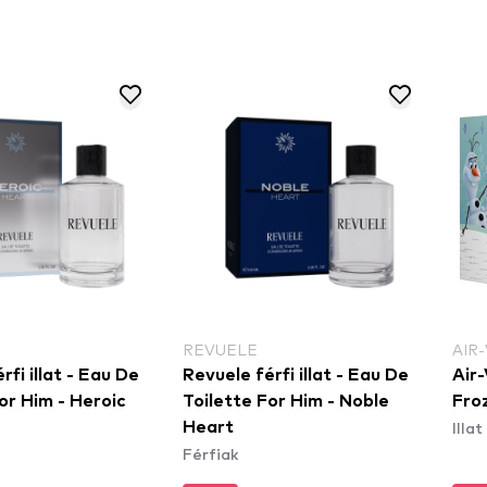
REVUELE
AIR
rfi illat - Eau De
Revuele férfi illat - Eau De
Air-
or Him - Heroic
Toilette For Him - Noble
Froz
Illat
Heart
Férfiak