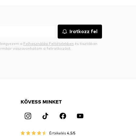
Iratkozz fel
beleegyezem a
Felhasználási Feltételekben
és tisztában
rmikor visszavonhatom a feliratkozást.
KÖVESS MINKET
Értékelés
4.5/5