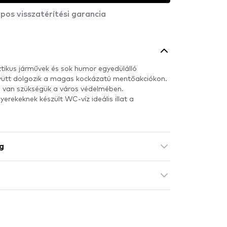
pos visszatérítési garancia
ikus járművek és sok humor egyedülálló
yütt dolgozik a magas kockázatú mentőakciókon.
 van szükségük a város védelmében.
erekeknek készült WC-víz ideális illat a
g