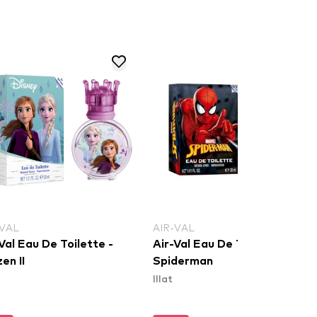
-VAL
AIR-VAL
Val Eau De Toilette -
Air-Val Eau De Toilette -
en II
Spiderman
Illat