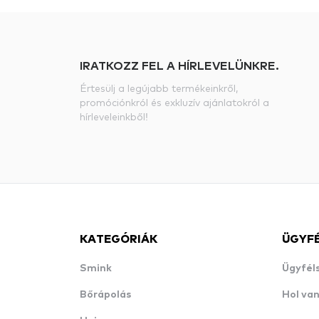
IRATKOZZ FEL A HÍRLEVELÜNKRE.
Értesülj a legújabb termékeinkről,
promóciónkról és exkluzív ajánlatokról a
hírleveleinkből!
KATEGÓRIÁK
ÜGYF
Smink
Ügyfél
Bőrápolás
Hol va