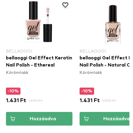
BELLAOGGI
BELLAOGGI
bellaoggi Gel Effect Keratin
bellaoggi Gel Effect K
Nail Polish - Ethereal
Nail Polish - Natural Ch
Körömlakk
Körömlakk
-10%
-10%
1.431 Ft
1.590 Ft
1.431 Ft
1.590 Ft
Hozzáadva
Hozzáadva