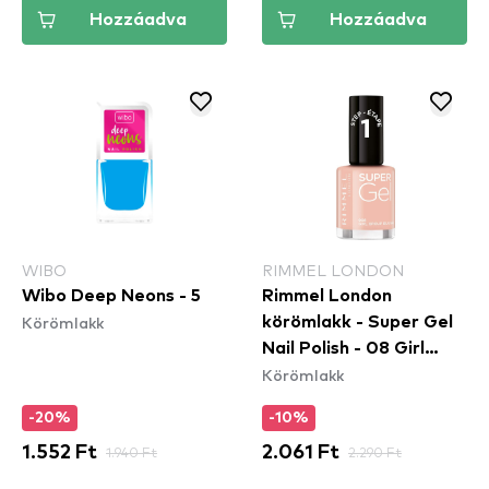
Hozzáadva
Hozzáadva
WIBO
RIMMEL LONDON
Wibo Deep Neons - 5
Rimmel London
Körömlakk
körömlakk - Super Gel
Nail Polish - 08 Girl
Körömlakk
Group Blush
-20%
-10%
1.552 Ft
1.940 Ft
2.061 Ft
2.290 Ft