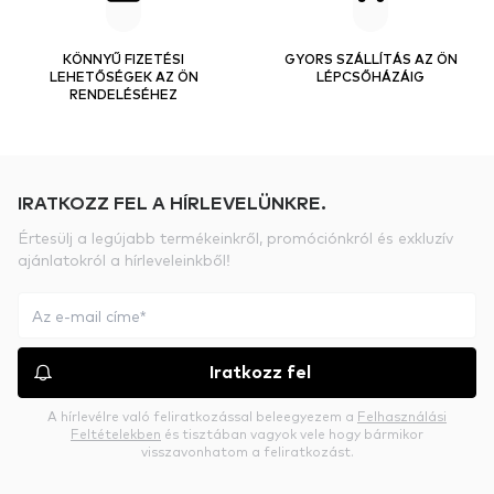
KÖNNYŰ FIZETÉSI
GYORS SZÁLLÍTÁS AZ ÖN
LEHETŐSÉGEK AZ ÖN
LÉPCSŐHÁZÁIG
RENDELÉSÉHEZ
IRATKOZZ FEL A HÍRLEVELÜNKRE.
Értesülj a legújabb termékeinkről, promóciónkról és exkluzív
ajánlatokról a hírleveleinkből!
Iratkozz fel
A hírlevélre való feliratkozással beleegyezem a
Felhasználási
Feltételekben
és tisztában vagyok vele hogy bármikor
visszavonhatom a feliratkozást.