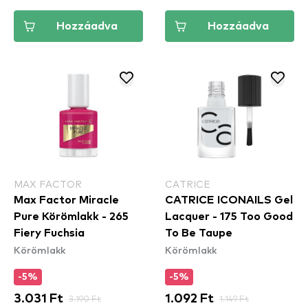
Hozzáadva
Hozzáadva
MAX FACTOR
CATRICE
Max Factor Miracle
CATRICE ICONAILS Gel
Pure Körömlakk - 265
Lacquer - 175 Too Good
Fiery Fuchsia
To Be Taupe
Körömlakk
Körömlakk
-5%
-5%
3.031 Ft
3.190 Ft
1.092 Ft
1.149 Ft