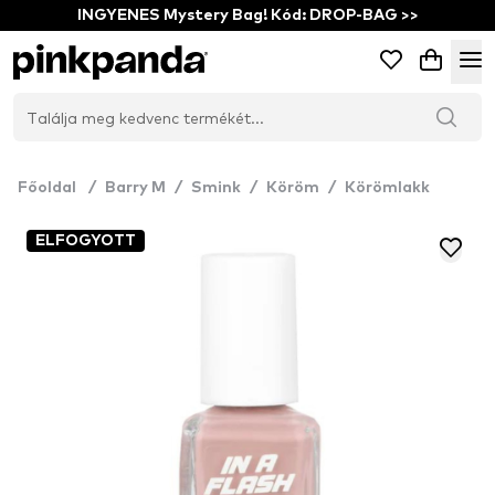
INGYENES Mystery Bag! Kód: DROP-BAG >>
Főoldal
/
Barry M
/
Smink
/
Köröm
/
Körömlakk
ELFOGYOTT