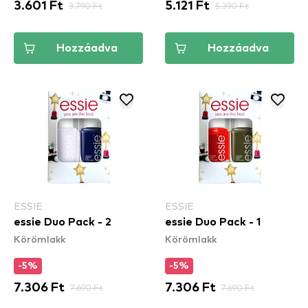
3.601 Ft
3.790 Ft
5.121 Ft
5.390 Ft
Hozzáadva
Hozzáadva
ESSIE
ESSIE
essie Duo Pack - 2
essie Duo Pack - 1
Körömlakk
Körömlakk
-5%
-5%
7.306 Ft
7.690 Ft
7.306 Ft
7.690 Ft