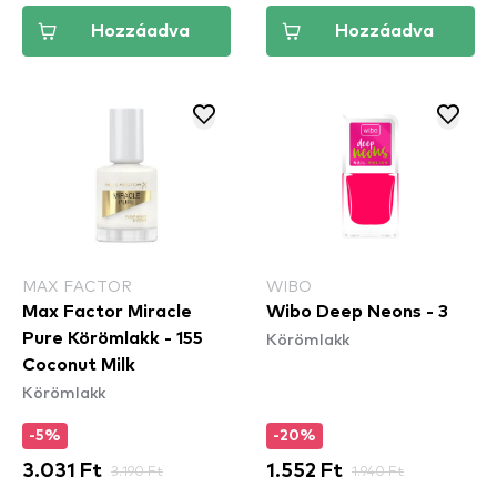
Hozzáadva
Hozzáadva
MAX FACTOR
WIBO
Max Factor Miracle
Wibo Deep Neons - 3
Körömlakk
Pure Körömlakk - 155
Coconut Milk
Körömlakk
-5%
-20%
3.031 Ft
3.190 Ft
1.552 Ft
1.940 Ft