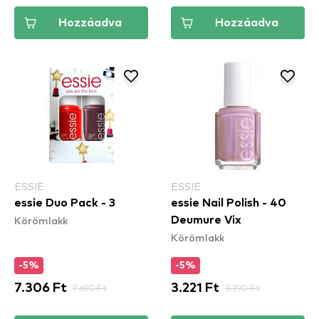
Hozzáadva
Hozzáadva
ESSIE
ESSIE
essie Duo Pack - 3
essie Nail Polish - 40
Körömlakk
Deumure Vix
Körömlakk
-5%
-5%
7.306 Ft
7.690 Ft
3.221 Ft
3.390 Ft