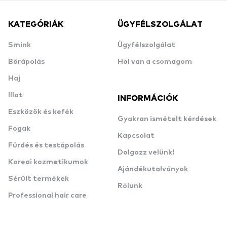
KATEGÓRIÁK
ÜGYFÉLSZOLGÁLAT
Smink
Ügyfélszolgálat
Bőrápolás
Hol van a csomagom
Haj
Illat
INFORMÁCIÓK
Eszközök és kefék
Gyakran ismételt kérdések
Fogak
Kapcsolat
Fürdés és testápolás
Dolgozz velünk!
Koreai kozmetikumok
Ajándékutalványok
Sérült termékek
Rólunk
Professional hair care