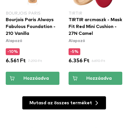
BOURJOIS PARIS
TIRTIR
Bourjois Paris Always
TIRTIR arcmaszk - Mask
Fabulous Foundation -
Fit Red Mini Cushion -
210 Vanilla
27N Camel
Alapozó
Alapozó
-10%
-5%
6.561 Ft
7.290 Ft
6.356 Ft
6.690 Ft
Hozzáadva
Hozzáadva
Mutasd az összes terméket