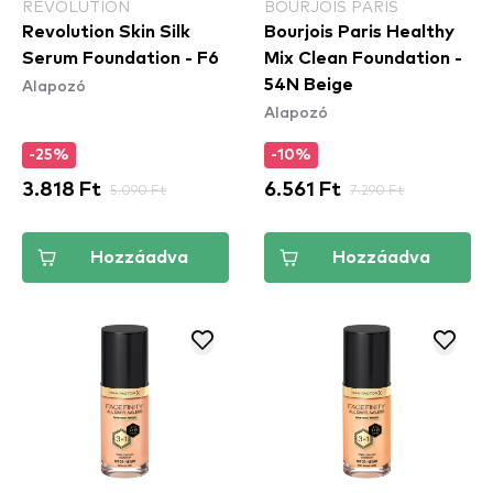
REVOLUTION
BOURJOIS PARIS
Revolution Skin Silk
Bourjois Paris Healthy
Serum Foundation - F6
Mix Clean Foundation -
Alapozó
54N Beige
Alapozó
-25%
-10%
3.818 Ft
5.090 Ft
6.561 Ft
7.290 Ft
Hozzáadva
Hozzáadva