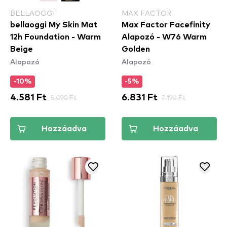
BELLAOGGI
MAX FACTOR
bellaoggi My Skin Mat
Max Factor Facefinity
12h Foundation - Warm
Alapozó - W76 Warm
Beige
Golden
Alapozó
Alapozó
-10%
-5%
4.581 Ft
5.090 Ft
6.831 Ft
7.190 Ft
Hozzáadva
Hozzáadva