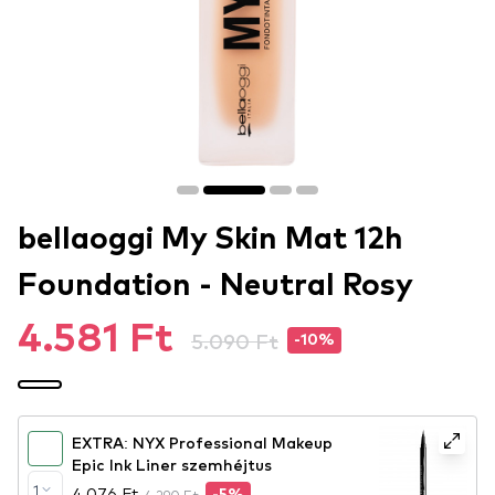
bellaoggi My Skin Mat 12h
Foundation - Neutral Rosy
4.581 Ft
5.090 Ft
-10%
EXTRA: NYX Professional Makeup
Epic Ink Liner szemhéjtus
1
4.076 Ft