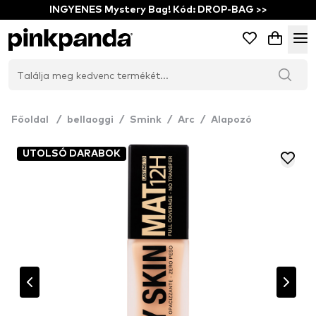
INGYENES Mystery Bag! Kód: DROP-BAG >>
Főoldal
/
bellaoggi
/
Smink
/
Arc
/
Alapozó
UTOLSÓ DARABOK