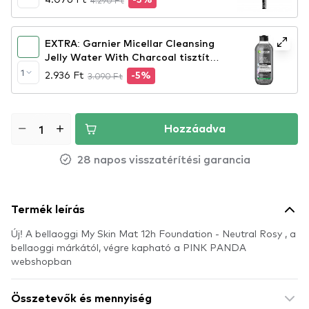
4.290 Ft
-5%
EXTRA: Garnier Micellar Cleansing
Jelly Water With Charcoal tisztító
micellás víz géles textúrájú
1
2.936 Ft
3.090 Ft
-5%
Hozzáadva
28 napos visszatérítési garancia
Termék leírás
Új! A bellaoggi My Skin Mat 12h Foundation - Neutral Rosy , a
bellaoggi márkától, végre kapható a PINK PANDA
webshopban
Összetevők és mennyiség