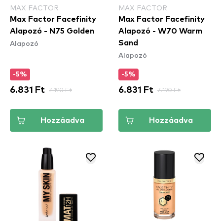
MAX FACTOR
MAX FACTOR
Max Factor Facefinity
Max Factor Facefinity
Alapozó - N75 Golden
Alapozó - W70 Warm
Alapozó
Sand
Alapozó
-5%
-5%
6.831 Ft
7.190 Ft
6.831 Ft
7.190 Ft
Hozzáadva
Hozzáadva