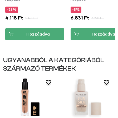
-25%
-5%
4.118 Ft
5.490 Ft
6.831 Ft
7.190 Ft
Hozzáadva
Hozzáadva
UGYANABBÓL A KATEGÓRIÁBÓL
SZÁRMAZÓ TERMÉKEK