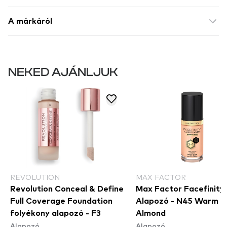
A márkáról
NEKED AJÁNLJUK
REVOLUTION
MAX FACTOR
Revolution Conceal & Define
Max Factor Facefinity
Full Coverage Foundation
Alapozó - N45 Warm
folyékony alapozó - F3
Almond
Alapozó
Alapozó