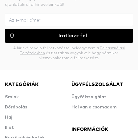
ajánlatokról a hírleveleinkből!
Iratkozz fel
A hírlevélre való feliratkozással beleegyezem a
Felhasználási
Feltételekben
és tisztában vagyok vele hogy bármikor
visszavonhatom a feliratkozást.
KATEGÓRIÁK
ÜGYFÉLSZOLGÁLAT
Smink
Ügyfélszolgálat
Bőrápolás
Hol van a csomagom
Haj
Illat
INFORMÁCIÓK
Eszközök és kefék