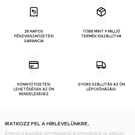
28 NAPOS
TÖBB MINT 9 MILLIÓ
PÉNZVISSZAFIZETÉSI
TERMÉK KISZÁLLÍTVA
GARANCIA
KÖNNYŰ FIZETÉSI
GYORS SZÁLLÍTÁS AZ ÖN
LEHETŐSÉGEK AZ ÖN
LÉPCSŐHÁZÁIG
RENDELÉSÉHEZ
IRATKOZZ FEL A HÍRLEVELÜNKRE.
Értesülj a legújabb termékeinkről, promóciónkról és exkluzív