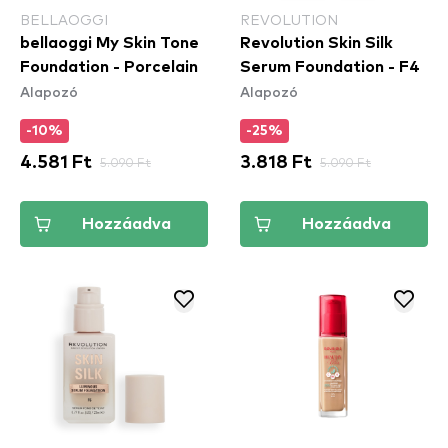
BELLAOGGI
REVOLUTION
bellaoggi My Skin Tone
Revolution Skin Silk
Foundation - Porcelain
Serum Foundation - F4
Alapozó
Alapozó
-10%
-25%
4.581 Ft
5.090 Ft
3.818 Ft
5.090 Ft
Hozzáadva
Hozzáadva