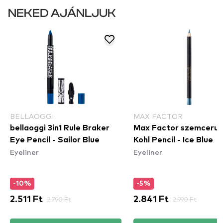
NEKED AJÁNLJUK
BELLAOGGI
MAX FACTOR
bellaoggi 3in1 Rule Braker
Max Factor szemceruz
Eye Pencil - Sailor Blue
Kohl Pencil - Ice Blue
Eyeliner
Eyeliner
-10%
-5%
2.511 Ft
2.790 Ft
2.841 Ft
2.990 Ft