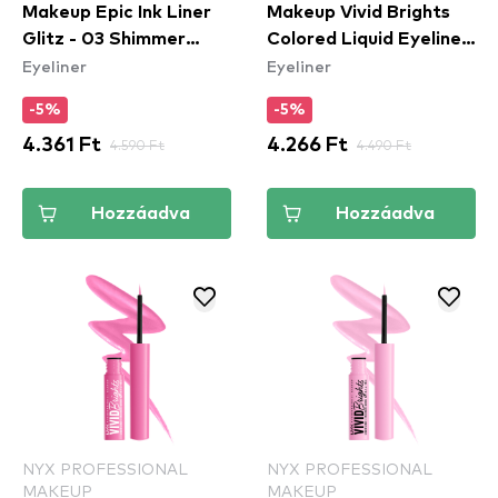
Makeup Epic Ink Liner
Makeup Vivid Brights
Glitz - 03 Shimmer
Colored Liquid Eyeliner
Eyeliner
Eyeliner
Stitch
- Lilac Link (VBLL07) -
folyékony tus
-5%
-5%
4.361 Ft
4.590 Ft
4.266 Ft
4.490 Ft
Hozzáadva
Hozzáadva
NYX PROFESSIONAL
NYX PROFESSIONAL
MAKEUP
MAKEUP