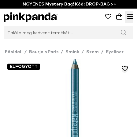
INGYENES Mystery Bag! Kód: DROP-BAG >>
Főoldal
/
Bourjois Paris
/
Smink
/
Szem
/
Eyeliner
ELFOGYOTT