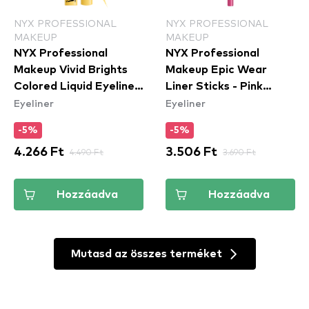
NYX PROFESSIONAL
NYX PROFESSIONAL
MAKEUP
MAKEUP
NYX Professional
NYX Professional
Makeup Vivid Brights
Makeup Epic Wear
Colored Liquid Eyeliner
Liner Sticks - Pink
Eyeliner
Eyeliner
- Had Me At Yellow
Spirit - szemceruza
(VBLL03) - folyékony
-5%
-5%
tus
4.266 Ft
4.490 Ft
3.506 Ft
3.690 Ft
Hozzáadva
Hozzáadva
Mutasd az összes terméket