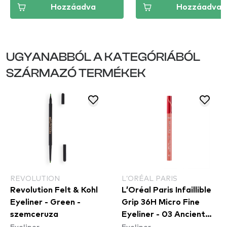
Hozzáadva
Hozzáadva
UGYANABBÓL A KATEGÓRIÁBÓL
SZÁRMAZÓ TERMÉKEK
REVOLUTION
L’ORÉAL PARIS
Revolution Felt & Kohl
L’Oréal Paris Infaillible
Eyeliner - Green -
Grip 36H Micro Fine
szemceruza
Eyeliner​ - 03 Ancient
Eyeliner
Eyeliner
Rose