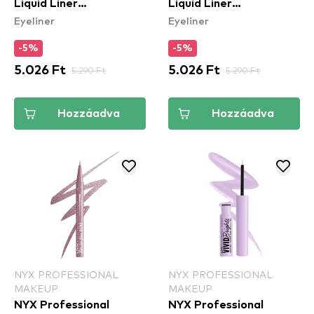
Liquid Liner
Liquid Liner
Eyeliner
Eyeliner
Waterproof - Yellow -
Waterproof - White -
szemhéjtus
szemhéjtus
-5%
-5%
5.026 Ft
5.290 Ft
5.026 Ft
5.290 Ft
Hozzáadva
Hozzáadva
NYX PROFESSIONAL
NYX PROFESSIONAL
MAKEUP
MAKEUP
NYX Professional
NYX Professional