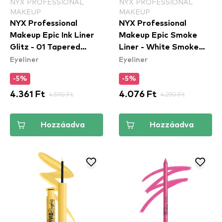
NYX PROFESSIONAL
NYX PROFESSIONAL
MAKEUP
MAKEUP
NYX Professional
NYX Professional
Makeup Epic Ink Liner
Makeup Epic Smoke
Glitz - 01 Tapered
Liner - White Smoke
Eyeliner
Eyeliner
Twinkle
(ESL01) - szemceruza
-5%
-5%
4.361 Ft
4.590 Ft
4.076 Ft
4.290 Ft
Hozzáadva
Hozzáadva