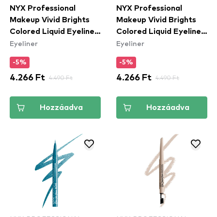
NYX Professional
NYX Professional
Makeup Vivid Brights
Makeup Vivid Brights
Colored Liquid Eyeliner
Colored Liquid Eyeliner
Eyeliner
Eyeliner
- Don't Pink Twice
- Sneaky Pink (VBLL09)
(VBLL08) - folyékony
- folyékony tus
-5%
-5%
tus
4.266 Ft
4.490 Ft
4.266 Ft
4.490 Ft
Hozzáadva
Hozzáadva