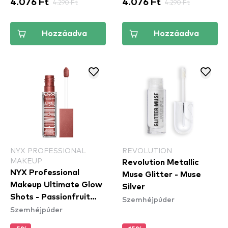
4.076 Ft
4.290 Ft
4.076 Ft
4.290 Ft
Hozzáadva
Hozzáadva
NYX PROFESSIONAL
REVOLUTION
MAKEUP
Revolution Metallic
NYX Professional
Muse Glitter - Muse
Makeup Ultimate Glow
Silver
Shots - Passionfruit
Szemhéjpúder
Szemhéjpúder
Posh (UGS17) -
szemhéjfesték