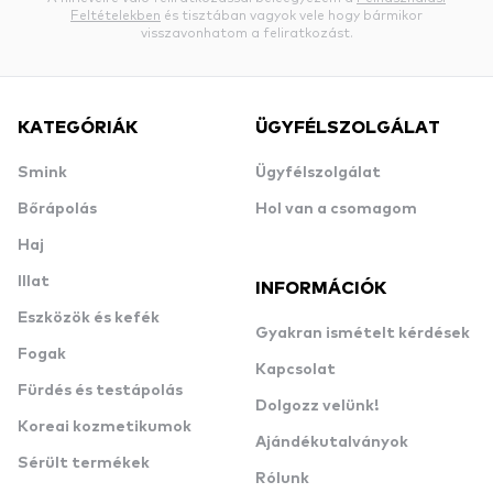
Feltételekben
és tisztában vagyok vele hogy bármikor
visszavonhatom a feliratkozást.
KATEGÓRIÁK
ÜGYFÉLSZOLGÁLAT
Smink
Ügyfélszolgálat
Bőrápolás
Hol van a csomagom
Haj
Illat
INFORMÁCIÓK
Eszközök és kefék
Gyakran ismételt kérdések
Fogak
Kapcsolat
Fürdés és testápolás
Dolgozz velünk!
Koreai kozmetikumok
Ajándékutalványok
Sérült termékek
Rólunk