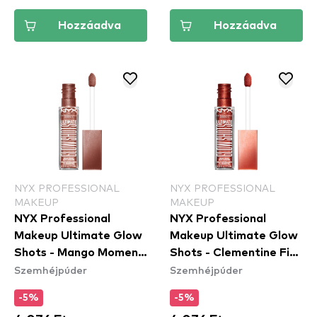
Hozzáadva
Hozzáadva
NYX PROFESSIONAL
NYX PROFESSIONAL
MAKEUP
MAKEUP
NYX Professional
NYX Professional
Makeup Ultimate Glow
Makeup Ultimate Glow
Shots - Mango Moment
Shots - Clementine Fine
Szemhéjpúder
Szemhéjpúder
(UGS09) -
(UGS011) -
szemhéjfesték
szemhéjfesték
-5%
-5%