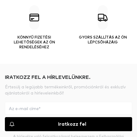
KÖNNYŰ FIZETÉSI
GYORS SZÁLLÍTÁS AZ ÖN
LEHETŐSÉGEK AZ ÖN
LÉPCSŐHÁZÁIG
RENDELÉSÉHEZ
IRATKOZZ FEL A HÍRLEVELÜNKRE.
Értesülj a legújabb termékeinkről, promóciónkról és exkluzív
ajánlatokról a hírleveleinkből!
Iratkozz fel
A hírlevélre való feliratkozással beleegyezem a
Felhasználási