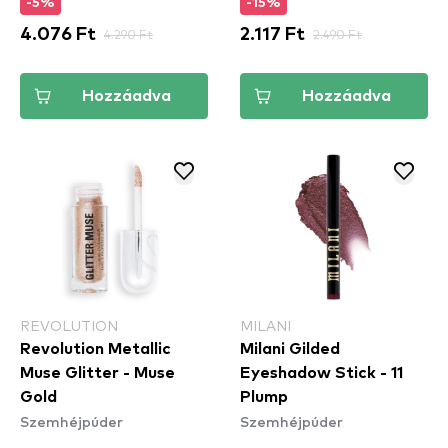
-5%
-15%
4.076 Ft
4.290 Ft
2.117 Ft
2.490 Ft
Hozzáadva
Hozzáadva
REVOLUTION
MILANI
Revolution Metallic
Milani Gilded
Muse Glitter - Muse
Eyeshadow Stick - 11
Gold
Plump
Szemhéjpúder
Szemhéjpúder