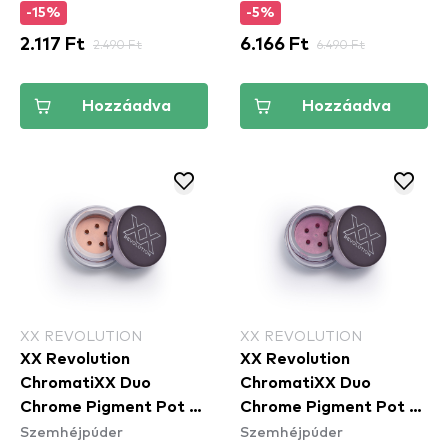
-15%
-5%
2.117 Ft
2.490 Ft
6.166 Ft
6.490 Ft
Hozzáadva
Hozzáadva
XX REVOLUTION
XX REVOLUTION
XX Revolution
XX Revolution
ChromatiXX Duo
ChromatiXX Duo
Chrome Pigment Pot -
Chrome Pigment Pot -
Szemhéjpúder
Szemhéjpúder
Charge
Flip