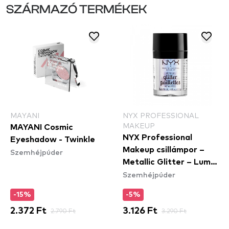
SZÁRMAZÓ TERMÉKEK
MAYANI
NYX PROFESSIONAL
MAKEUP
MAYANI Cosmic
NYX Professional
Eyeshadow - Twinkle
Makeup csillámpor –
Szemhéjpúder
Metallic Glitter – Lumi-
Szemhéjpúder
Lite (MGLI05)
-15%
-5%
2.372 Ft
2.790 Ft
3.126 Ft
3.290 Ft