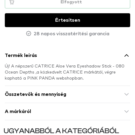
Elfogyott
Értesítsen
28 napos visszatérítési garancia
Termék leírás
Új! A népszerű CATRICE Aloe Vera Eyeshadow Stick - 080
Ocean Depths ,a közkedvelt CATRICE márkától, végre
kapható a PINK PANDA webshopban.
Összetevők és mennyiség
A márkáról
UGYANABBÓL A KATEGÓRIÁBÓL