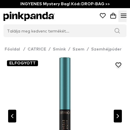
INGYENES Mystery Bag! Kód: DROP-BAG >>
Főoldal
/
CATRICE
/
Smink
/
Szem
/
Szemhéjpúder
ELFOGYOTT