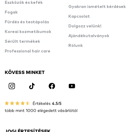
Eszközök és kefék
Gyakran ismételt kérdések
Fogak
Kapcsolat
Fürdés és testápolás
Dolgozz velünk!
Koreai kozmetikumok
Ajándékutalványok
Sérült termékek
Rólunk
Professional hair care
KÖVESS MINKET
Értékelés
4.5/5
több mint 1000 elégedett vásárlótól
JOGI ÉRTESÍTÉSEK