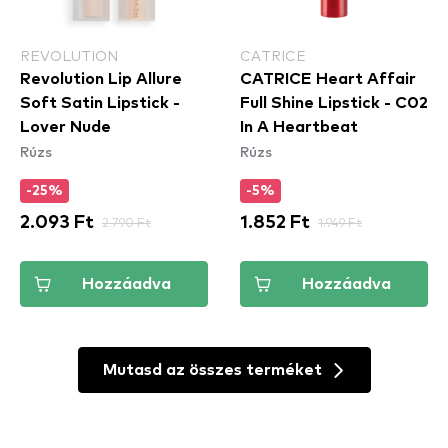
REVOLUTION
CATRICE
Revolution Lip Allure
CATRICE Heart Affair
Soft Satin Lipstick -
Full Shine Lipstick - C02
Lover Nude
In A Heartbeat
Rúzs
Rúzs
-25%
-5%
2.093 Ft
2.790 Ft
1.852 Ft
1.949 Ft
Hozzáadva
Hozzáadva
Mutasd az összes terméket