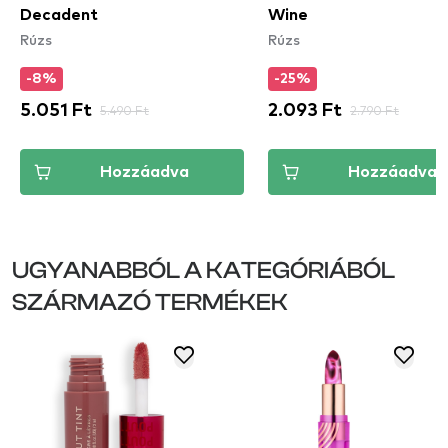
Decadent
Wine
Rúzs
Rúzs
-8%
-25%
5.051 Ft
5.490 Ft
2.093 Ft
2.790 Ft
Hozzáadva
Hozzáadva
UGYANABBÓL A KATEGÓRIÁBÓL
SZÁRMAZÓ TERMÉKEK