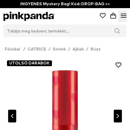
INGYENES Mystery Bag! Kód: DROP-BAG >>
Főoldal
/
CATRICE
/
Smink
/
Ajkak
/
Rúzs
UTOLSÓ DARABOK