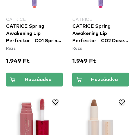
CATRICE
CATRICE
CATRICE Spring
CATRICE Spring
Awakening Lip
Awakening Lip
Perfector - C01 Spring
Perfector - C02 Dose
Rúzs
Rúzs
To Life
Of Confidence
1.949 Ft
1.949 Ft
Hozzáadva
Hozzáadva