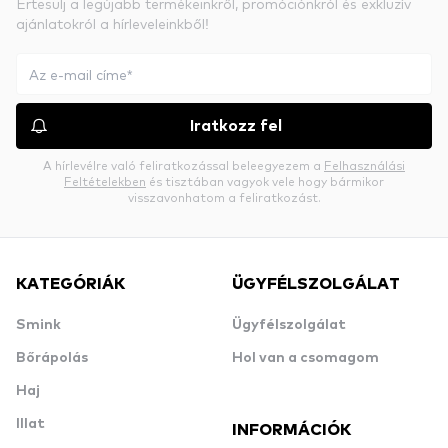
Értesülj a legújabb termékeinkről, promóciónkról és exkluzív
ajánlatokról a hírleveleinkből!
Iratkozz fel
A hírlevélre való feliratkozással beleegyezem a
Felhasználási
Feltételekben
és tisztában vagyok vele hogy bármikor
visszavonhatom a feliratkozást.
KATEGÓRIÁK
ÜGYFÉLSZOLGÁLAT
Smink
Ügyfélszolgálat
Bőrápolás
Hol van a csomagom
Haj
Illat
INFORMÁCIÓK