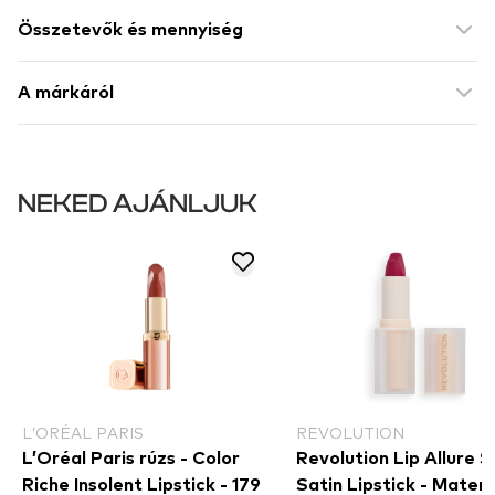
Összetevők és mennyiség
A márkáról
NEKED AJÁNLJUK
L’ORÉAL PARIS
REVOLUTION
L’Oréal Paris rúzs - Color
Revolution Lip Allure S
Riche Insolent Lipstick - 179
Satin Lipstick - Materia