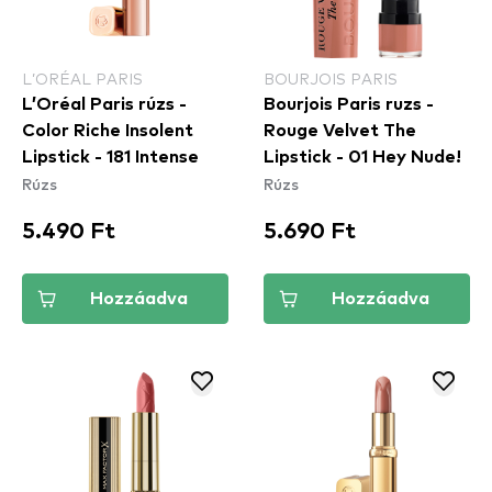
L’ORÉAL PARIS
BOURJOIS PARIS
L’Oréal Paris rúzs -
Bourjois Paris ruzs -
Color Riche Insolent
Rouge Velvet The
Lipstick - 181 Intense
Lipstick - 01 Hey Nude!
Rúzs
Rúzs
5.490 Ft
5.690 Ft
Hozzáadva
Hozzáadva