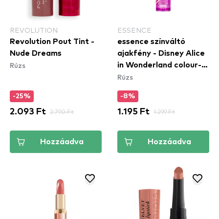
REVOLUTION
ESSENCE
Revolution Pout Tint -
essence színváltó
Nude Dreams
ajakfény - Disney Alice
Rúzs
in Wonderland colour-
Rúzs
changing lip glow 01
-25%
-8%
2.093 Ft
2.790 Ft
1.195 Ft
1.299 Ft
Hozzáadva
Hozzáadva