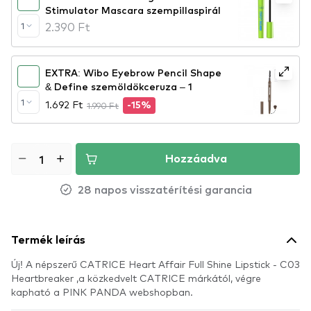
Stimulator Mascara szempillaspirál
2.390 Ft
1
EXTRA: Wibo Eyebrow Pencil Shape
& Define szemöldökceruza – 1
1
1.692 Ft
1.990 Ft
-15%
Hozzáadva
28 napos visszatérítési garancia
Termék leírás
Új! A népszerű CATRICE Heart Affair Full Shine Lipstick - C03
Heartbreaker ,a közkedvelt CATRICE márkától, végre
kapható a PINK PANDA webshopban.