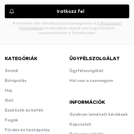
Iratkozz fel
A hírlevélre való feliratkozással beleegyezem a
Felhasználási
Feltételekben
és tisztában vagyok vele hogy bármikor
visszavonhatom a feliratkozást.
KATEGÓRIÁK
ÜGYFÉLSZOLGÁLAT
Smink
Ügyfélszolgálat
Bőrápolás
Hol van a csomagom
Haj
Illat
INFORMÁCIÓK
Eszközök és kefék
Gyakran ismételt kérdések
Fogak
Kapcsolat
Fürdés és testápolás