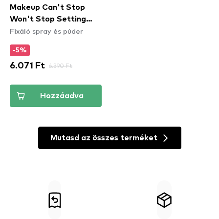
Makeup Can't Stop
Won't Stop Setting
Fixáló spray és púder
Powder fixáló púder -
Deep
-5%
6.071 Ft
6.390 Ft
Hozzáadva
Mutasd az összes terméket