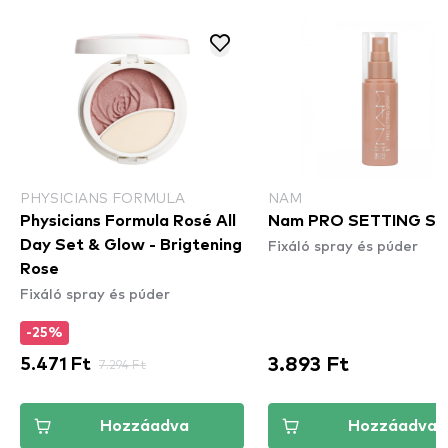
PHYSICIANS FORMULA
NAM
Physicians Formula Rosé All
Nam PRO SETTING S
Fixáló spray és púder
Day Set & Glow - Brigtening
Rose
Fixáló spray és púder
-25%
3.893 Ft
5.471 Ft
7.294 Ft
Hozzáadva
Hozzáadva