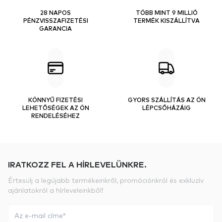
28 NAPOS
TÖBB MINT 9 MILLIÓ
PÉNZVISSZAFIZETÉSI
TERMÉK KISZÁLLÍTVA
GARANCIA
KÖNNYŰ FIZETÉSI
GYORS SZÁLLÍTÁS AZ ÖN
LEHETŐSÉGEK AZ ÖN
LÉPCSŐHÁZÁIG
RENDELÉSÉHEZ
IRATKOZZ FEL A HÍRLEVELÜNKRE.
Értesülj a legújabb termékeinkről, promóciónkról és exkluzív
ajánlatokról a hírleveleinkből!