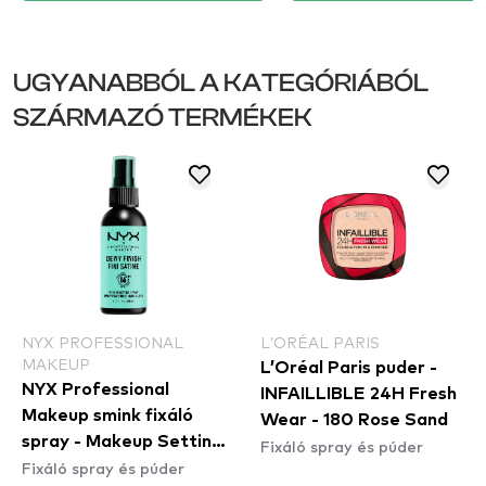
UGYANABBÓL A KATEGÓRIÁBÓL
SZÁRMAZÓ TERMÉKEK
NYX PROFESSIONAL
L’ORÉAL PARIS
MAKEUP
L’Oréal Paris puder -
NYX Professional
INFAILLIBLE 24H Fresh
Makeup smink fixáló
Wear - 180 Rose Sand
spray - Makeup Setting
Fixáló spray és púder
Fixáló spray és púder
Spray – Dewy Finish