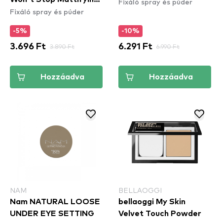
Fixáló spray és púder
Beige
Fixáló spray és púder
Powder - Bright Peach
(CSWSM13) - arcpúder
-5%
-10%
3.696 Ft
3.890 Ft
6.291 Ft
6.990 Ft
Hozzáadva
Hozzáadva
NAM
BELLAOGGI
Nam NATURAL LOOSE
bellaoggi My Skin
UNDER EYE SETTING
Velvet Touch Powder