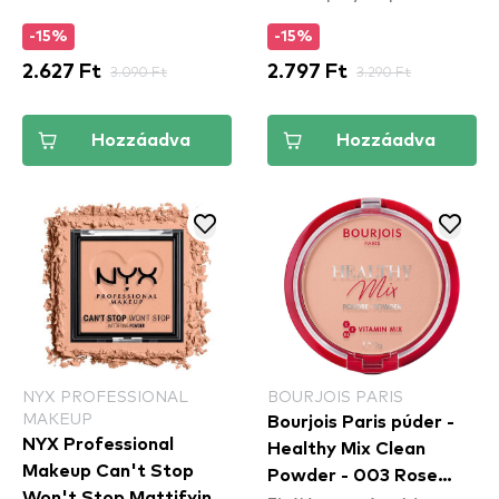
-15%
-15%
2.627 Ft
3.090 Ft
2.797 Ft
3.290 Ft
Hozzáadva
Hozzáadva
NYX PROFESSIONAL
BOURJOIS PARIS
MAKEUP
Bourjois Paris púder -
NYX Professional
Healthy Mix Clean
Makeup Can't Stop
Powder - 003 Rose
Won't Stop Mattifying