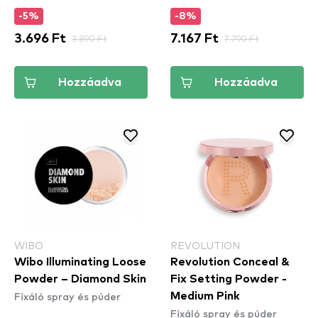
(MSS02)
-5%
-8%
3.696 Ft
3.890 Ft
7.167 Ft
7.790 Ft
Hozzáadva
Hozzáadva
WIBO
REVOLUTION
Wibo Illuminating Loose
Revolution Conceal &
Powder – Diamond Skin
Fix Setting Powder -
Fixáló spray és púder
Medium Pink
Fixáló spray és púder