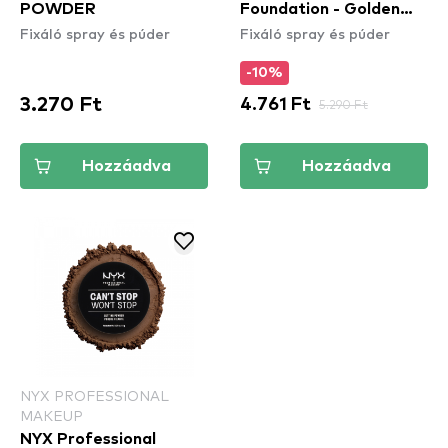
POWDER
Foundation - Golden
Fixáló spray és púder
Fixáló spray és púder
Beige
-10%
3.270 Ft
4.761 Ft
5.290 Ft
Hozzáadva
Hozzáadva
NYX PROFESSIONAL
MAKEUP
NYX Professional