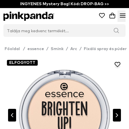
INGYENES Mystery Bag! Kód: DROP-BAG >>
Főoldal
/
essence
/
Smink
/
Arc
/
Fixáló spray és púder
ELFOGYOTT