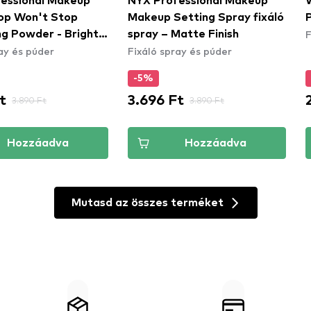
essional Makeup
NYX Professional Makeup
op Won't Stop
Makeup Setting Spray fixáló
F
ng Powder - Bright
spray – Matte Finish
ay és púder
Fixáló spray és púder
CSWSM13) -
-5%
t
3.696 Ft
3.890 Ft
3.890 Ft
Hozzáadva
Hozzáadva
Mutasd az összes terméket