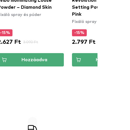
Wibo Illuminating Loose
Revolution Conceal & Fix
Powder – Diamond Skin
Setting Powder - Mediu
ixáló spray és púder
Pink
Fixáló spray és púder
-15%
-15%
2.627 Ft
2.797 Ft
3.090 Ft
3.290 Ft
Hozzáadva
Hozzáadva