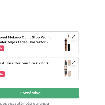
ional Makeup Can't Stop Won't
er teljes fedésű korrektor -
%
ast Base Contour Stick - Dark
5%
Hozzáadva
pos visszatérítési garancia