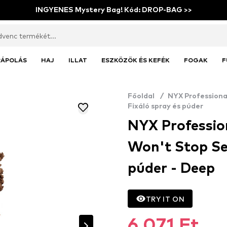
INGYENES Mystery Bag! Kód: DROP-BAG >>
RÁPOLÁS
HAJ
ILLAT
ESZKÖZÖK ÉS KEFÉK
FOGAK
F
Főoldal
/
NYX Profession
Fixáló spray és púder
NYX Professio
Won't Stop Se
púder - Deep
TRY IT ON
6.071 Ft