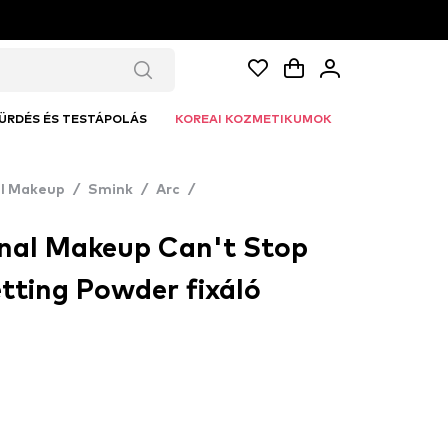
ÜRDÉS ÉS TESTÁPOLÁS
KOREAI KOZMETIKUMOK
al Makeup
/
Smink
/
Arc
/
nal Makeup Can't Stop
tting Powder fixáló