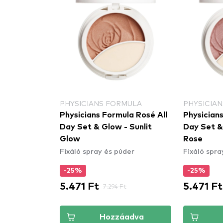
PHYSICIANS FORMULA
PHYSICIA
d Switch
Physicians Formula Rosé All
Physicians
niversal
Day Set & Glow - Sunlit
Day Set &
Glow
Rose
úder
Fixáló spray és púder
Fixáló spra
-25%
-25%
5.471 Ft
5.471 Ft
Ft
7.294 Ft
áadva
Hozzáadva