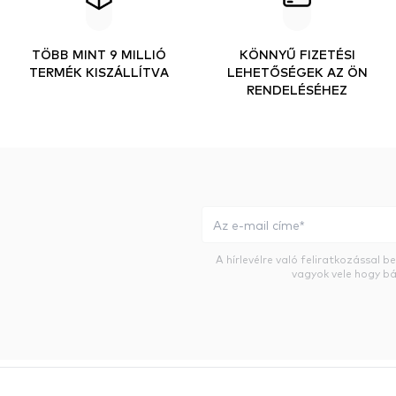
TÖBB MINT 9 MILLIÓ
KÖNNYŰ FIZETÉSI
TERMÉK KISZÁLLÍTVA
LEHETŐSÉGEK AZ ÖN
RENDELÉSÉHEZ
A hírlevélre való feliratkozással 
vagyok vele hogy bá