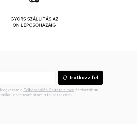
GYORS SZÁLLÍTÁS AZ
ÖN LÉPCSŐHÁZÁIG
Iratkozz fel
beleegyezem a
Felhasználási Feltételekben
és tisztában
rmikor visszavonhatom a feliratkozást.