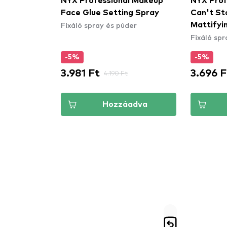
NYX Professional Makeup
NYX Prof
Face Glue Setting Spray
Can't St
Fixáló spray és púder
Mattifyi
Fixáló spr
Peach (
arcpúder
-5%
-5%
3.981 Ft
3.696 F
4.190 Ft
Hozzáadva