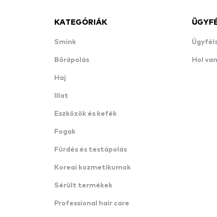
KATEGÓRIÁK
ÜGYF
Smink
Ügyfél
Bőrápolás
Hol va
Haj
Illat
Eszközök és kefék
Fogak
Fürdés és testápolás
Koreai kozmetikumok
Sérült termékek
Professional hair care