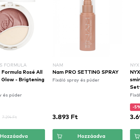
NS FORMULA
NAM
NYX
 Formula Rosé All
Nam PRO SETTING SPRAY
NYX
Fixáló spray és púder
 Glow - Brigtening
smi
Set
y és púder
Fixá
(MS
-5
3.893 Ft
3.6
7.294 Ft
Hozzáadva
Hozzáadva