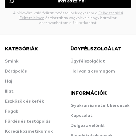
Iratkozz fel
A hírlevélre való feliratkozással beleegyezem a
Felhasználási
Feltételekben
és tisztában vagyok vele hogy bármikor
visszavonhatom a feliratkozást.
KATEGÓRIÁK
ÜGYFÉLSZOLGÁLAT
Smink
Ügyfélszolgálat
Bőrápolás
Hol van a csomagom
Haj
Illat
INFORMÁCIÓK
Eszközök és kefék
Gyakran ismételt kérdések
Fogak
Kapcsolat
Fürdés és testápolás
Dolgozz velünk!
Koreai kozmetikumok
Ajándékutalványok