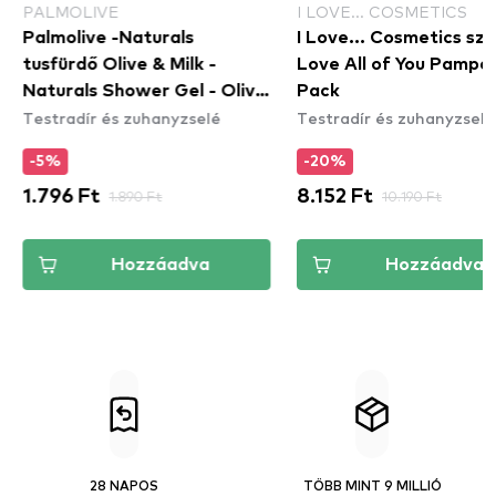
PALMOLIVE
I LOVE... COSMETICS
Palmolive -Naturals
I Love... Cosmetics szet
tusfürdő Olive & Milk -
Love All of You Pampe
Naturals Shower Gel - Olive
Pack
Testradír és zuhanyzselé
Testradír és zuhanyzselé
& Milk (500ml)
-5%
-20%
1.796 Ft
1.890 Ft
8.152 Ft
10.190 Ft
Hozzáadva
Hozzáadva
28 NAPOS
TÖBB MINT 9 MILLIÓ