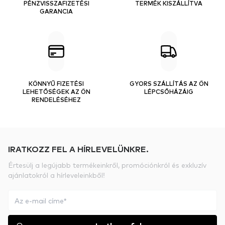
PÉNZVISSZAFIZETÉSI
TERMÉK KISZÁLLÍTVA
GARANCIA
KÖNNYŰ FIZETÉSI
GYORS SZÁLLÍTÁS AZ ÖN
LEHETŐSÉGEK AZ ÖN
LÉPCSŐHÁZÁIG
RENDELÉSÉHEZ
IRATKOZZ FEL A HÍRLEVELÜNKRE.
Értesülj a legújabb termékeinkről, promóciónkról és exkluzív
ajánlatokról a hírleveleinkből!