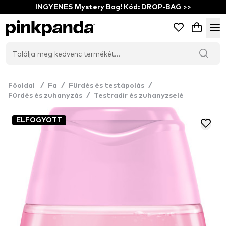
INGYENES Mystery Bag! Kód: DROP-BAG >>
Főoldal
/
Fa
/
Fürdés és testápolás
/
Fürdés és zuhanyzás
/
Testradír és zuhanyzselé
ELFOGYOTT