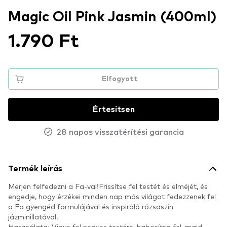
Magic Oil Pink Jasmin (400ml)
1.790 Ft
Elfogyott
Értesítsen
28 napos visszatérítési garancia
Termék leírás
Merjen felfedezni a Fa-val!Frissítse fel testét és elméjét, és
engedje, hogy érzékei minden nap más világot fedezzenek fel
a Fa gyengéd formulájával és inspiráló rózsaszín
jázminillatával.
Használata: Vigye fel nedves testére, habosítsa fel, majd